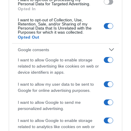
Personal Data for Targeted Advertising.
Megosztás:
Facebook
Twitter
Pinterest
Opted In
I want to opt-out of Collection, Use,
Címkék:
meglepetés
,
Róma
,
Nyári Darinka
,
Kiss
Retention, Sale, and/or Sharing of my
Personal Data that Is Unrelated with the
Ernő Zsolt
Purposes for which it was collected.
Opted Out
Korábbi bejegyzések
Következő bejegyzés
Google consents
I want to allow Google to enable storage
HASONLÓ BEJEGYZÉSEK
related to advertising like cookies on web or
device identifiers in apps.
I want to allow my user data to be sent to
Google for online advertising purposes.
I want to allow Google to send me
personalized advertising.
I want to allow Google to enable storage
related to analytics like cookies on web or