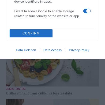
device identifiers in apps.
I want to allow Google to enable storage
2026-08-07.
related to functionality of the website or app.
Túlzott félelem a közös jövőtől – hogyan kerüld el egy új
párkapcsolatban?
CONFIRM
Data Deletion
Data Access
Privacy Policy
2026-08-07.
Grillezett halloumis cukkinis tésztasaláta