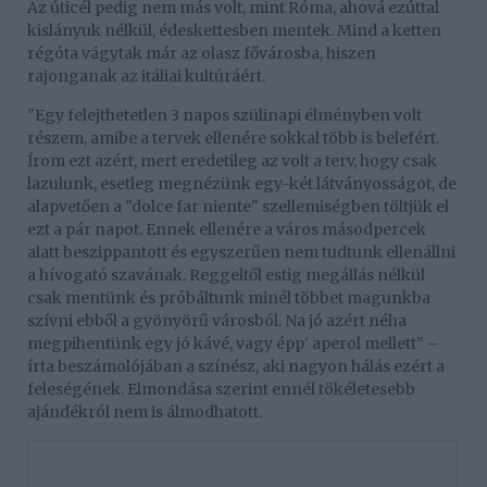
Az úticél pedig nem más volt, mint Róma, ahová ezúttal
kislányuk nélkül, édeskettesben mentek. Mind a ketten
régóta vágytak már az olasz fővárosba, hiszen
rajonganak az itáliai kultúráért.
"Egy felejthetetlen 3 napos szülinapi élményben volt
részem, amibe a tervek ellenére sokkal több is belefért.
Írom ezt azért, mert eredetileg az volt a terv, hogy csak
lazulunk, esetleg megnézünk egy-két látványosságot, de
alapvetően a "dolce far niente" szellemiségben töltjük el
ezt a pár napot. Ennek ellenére a város másodpercek
alatt beszippantott és egyszerűen nem tudtunk ellenállni
a hívogató szavának. Reggeltől estig megállás nélkül
csak mentünk és próbáltunk minél többet magunkba
szívni ebből a gyönyörű városból. Na jó azért néha
megpihentünk egy jó kávé, vagy épp' aperol mellett" –
írta beszámolójában a színész, aki nagyon hálás ezért a
feleségének. Elmondása szerint ennél tökéletesebb
ajándékról nem is álmodhatott.