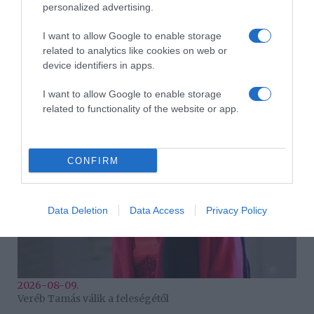
personalized advertising.
I want to allow Google to enable storage
related to analytics like cookies on web or
device identifiers in apps.
2026-08-09.
Ha izzadsz, erre a 3 létfontosságú elemre van szükség
I want to allow Google to enable storage
related to functionality of the website or app.
CONFIRM
Data Deletion
Data Access
Privacy Policy
2026-08-09.
Veréb Tamás válik a feleségétől