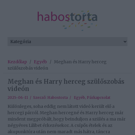
Kezdőlap
/
Egyéb
/
Meghan és Harry herceg
szülőszobás videón
Meghan és Harry herceg szülőszobás
videón
2025-06-11 / Szerző:
Habostorta
/
Egyéb
,
Párkapcsolat
Különleges, soha eddig nem látott videó került elő a
hercegi párról. Meghan hercegné és Harry herceg már
mindent megpróbált, hogy beinduljon a szülés a ma már
négyéves Lilibet érkezésekor. A csípős ételek és az
akupunktúra után nem maradt más hátra, táncra