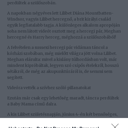
perdültek a szülőszobán.
A napokban négyéves lett Lilibet Diána Mountbatten-
Windsor, vagyis Lilibet hercegnő, a brit királyi család
egyik legfiatalabb tagja. A különleges alkalom apropóján
soha nem látott videót osztott meg a hercegi pár, Meghan
hercegné és Harry herceg, méghozzá a szülőszobából!
A felvételen a sussexi hercegi pár vidáman táncol a
kórházi szobában, még mielőtt világra jött volna Lilibet.
Meghan elárulta: mivel a kislány túlhordásban volt, már
mindent kipróbáltak, legyen szó csípős ételekről, hosszú
sétákról, de még az akupunktúráról is, de semmi sem
segített.
Videóra vették a szívhez szóló pillanatokat
Ezután már csak egy lehetőség maradt, táncra perdültek
a Baby Mama című dalra.
A kis Lilibet születésnapján, június 4-én két bensőséges,
fekete-fehér fotót is megosztott.