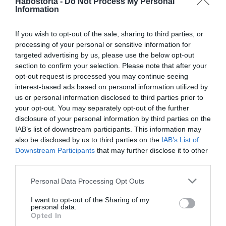
Habostorta -
Do Not Process My Personal
Nevét dédnagyanyjáról, a néhai II. Erzsébet királynőről
Information
kapta, akinek a Lilibet volt a gyermekkori beceneve, ám
annyira megragadt, hogy a legközelebbi családtagok
If you wish to opt-out of the sale, sharing to third parties, or
egész életében így szólították őt. Az egykori brit
processing of your personal or sensitive information for
uralkodó élete során még találkozott legkisebb
targeted advertising by us, please use the below opt-out
dédunokájával az első születésnapi ünnepségén, amikor
section to confirm your selection. Please note that after your
96 éves volt.
opt-out request is processed you may continue seeing
interest-based ads based on personal information utilized by
us or personal information disclosed to third parties prior to
Megosztás:
Facebook
Twitter
Pinterest
your opt-out. You may separately opt-out of the further
disclosure of your personal information by third parties on the
IAB’s list of downstream participants. This information may
Címkék:
Harry herceg
,
Meghan Markle
,
tánc
,
also be disclosed by us to third parties on the
IAB’s List of
szülőszoba
,
szülés hívogató
Downstream Participants
that may further disclose it to other
third parties.
Korábbi bejegyzések
Következő bejegyzés
Please note that this website/app uses one or more Google
Personal Data Processing Opt Outs
services and may gather and store information including but
not limited to your visit or usage behaviour. You may click to
I want to opt-out of the Sharing of my
HASONLÓ BEJEGYZÉSEK
personal data.
grant or deny consent to Google and its third-party tags to
Opted In
use your data for below specified purposes in below Google