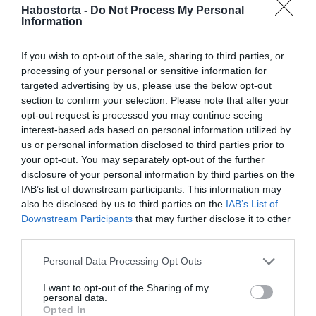
Habostorta -
Do Not Process My Personal
Information
Nyitva mindkét nap 10-18.
Belépőjegy csak a helyszínen váltható!
If you wish to opt-out of the sale, sharing to third parties, or
processing of your personal or sensitive information for
targeted advertising by us, please use the below opt-out
section to confirm your selection. Please note that after your
Felnőttjegy: 2.500 Ft
opt-out request is processed you may continue seeing
Gyermekjegy: 1.500 Ft
interest-based ads based on personal information utilized by
us or personal information disclosed to third parties prior to
your opt-out. You may separately opt-out of the further
Megosztás:
Facebook
Twitter
Pinterest
disclosure of your personal information by third parties on the
IAB’s list of downstream participants. This information may
also be disclosed by us to third parties on the
IAB’s List of
Címkék:
Lurdy ház
,
macskakiállítás
,
február
Downstream Participants
that may further disclose it to other
third parties.
Korábbi bejegyzések
Következő bejegyzés
Please note that this website/app uses one or more Google
Personal Data Processing Opt Outs
services and may gather and store information including but
not limited to your visit or usage behaviour. You may click to
I want to opt-out of the Sharing of my
HASONLÓ BEJEGYZÉSEK
personal data.
grant or deny consent to Google and its third-party tags to
Opted In