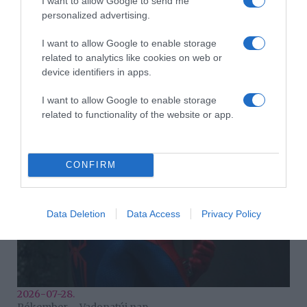
I want to allow Google to send me
personalized advertising.
I want to allow Google to enable storage
related to analytics like cookies on web or
device identifiers in apps.
2026-07-29.
Stílusos védelem a napsugarak ellen: Milyen női
I want to allow Google to enable storage
napszemüveg áll a legjobban az arcodhoz
related to functionality of the website or app.
CONFIRM
Data Deletion
Data Access
Privacy Policy
2026-07-28.