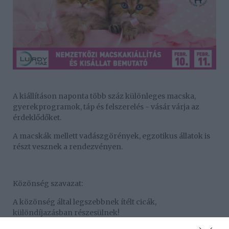
A kiállításon naponta több száz különleges macska,
gyerekprogramok, táp és felszerelés - vásár várja az
érdeklődőket.
A macskák mellett vadászgörények, egzotikus állatok is
részt vesznek a rendezvényen.
Közönség szavazat:
A közönség által legszebbnek ítélt cicák,
különdíjazásban részesülnek!