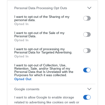
Please note that this website/app uses one or more Google
Megosztás:
Facebook
Twitter
Pinterest
Personal Data Processing Opt Outs
services and may gather and store information including but
not limited to your visit or usage behaviour. You may click to
I want to opt-out of the Sharing of my
personal data.
Címkék:
szülés
,
Lola
,
mozgás
,
boksz
,
alak
grant or deny consent to Google and its third-party tags to
Opted In
use your data for below specified purposes in below Google
Korábbi bejegyzések
Következő bejegyzés
consent section.
I want to opt-out of the Sale of my
Personal Data.
Opted In
HASONLÓ BEJEGYZÉSEK
I want to opt-out of processing my
Personal Data for Targeted Advertising.
Opted In
I want to opt-out of Collection, Use,
Retention, Sale, and/or Sharing of my
Personal Data that Is Unrelated with the
Purposes for which it was collected.
Opted Out
Google consents
I want to allow Google to enable storage
related to advertising like cookies on web or