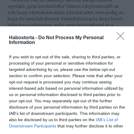
– Kemény volt, de valahogy sikerült átkapcsolnom
egyfajta „gépi üzemmódba”, hiszen a legfontosabb az
volt, hogy a kisbabám elérje a kívánt súlyt, nem pedig az,
hogy én mennyit alszom. Számítottam arra, hogy kevés
időm lesz a pihenésre, ezért nem ért váratlanul ez a
helyzet. Most viszont már elérte az ideális súlyt, így
Habostorta -
Do Not Process My Personal
éjszaka kétszer három órát alszom, ami szerintem egy
Information
kisbaba mellett jónak mondható – árulta el őszintén
nemrégiben az anyaság kapcsán.
If you wish to opt-out of the sale, sharing to third parties, or
Két hónappal a szülése után újra bokszol
processing of your personal or sensitive information for
targeted advertising by us, please use the below opt-out
Lola és férje a Lenke nevet adták a kislányuknak, a szülés
section to confirm your selection. Please note that after your
után nyolc héttel pedig már vissza is tért a ringbe a
opt-out request is processed you may continue seeing
Sztárbox 2024-es évadában versenyző tévés. Elképesztő
interest-based ads based on personal information utilized by
formában van két hónappal azután, hogy világra hozta
us or personal information disclosed to third parties prior to
az első gyermekét, amit az Instagram-videója is
your opt-out. You may separately opt-out of the further
alátámaszt.
disclosure of your personal information by third parties on the
IAB’s list of downstream participants. This information may
– Több mint fél év után újra felvettem a bokszkesztyűm.
also be disclosed by us to third parties on the
IAB’s List of
Hogy miért csinálom? Mert nekem ez szórakozás, ez az
Downstream Participants
that may further disclose it to other
ami igazán feltölt – írta a bokszolós felvételhez Lola.
third parties.