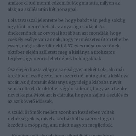
amikor el tud menni edzeni is. Megmutatta, milyen az
alakja a szülés után két hónappal.
Lola tavasszal jelentette be, hogy babát vár, pedig sokáig
úgy tűnt, nem élheti át az anyaság csodáját. Az
énekesnőnek az orvosai korábban azt mondták, hogy
csekély esélye van annak, hogy természetes úton teherbe
essen, mégis sikerült neki. A 37 éves műsorvezetőnek
október elején született meg a kislánya a titokzatos
férjével, így nem is lehetnének boldogabbak.
Ősz elején hozta világra az első gyermekét Lola, aki már
korábban leszögezte, nem szeretné mutogatni a kislánya
arcát. Az újdonsült édesanya egy ideig a kisbaba nevét
sem árulta el, de október végén kiderült, hogy az a Lenke
nevet kapta. Most azt is elárulta, hogyan zajlott a szülés és
az azt követő időszak.
A szülői örömök mellett azonban kezdetben voltak
nehézségeik is, mivel a kórházból hazaérve fogyni
kezdett a csöppség, ami miatt nagyon megijedtek.