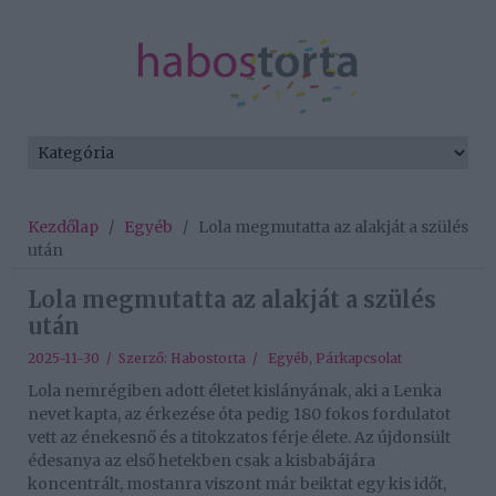
Kezdőlap
/
Egyéb
/
Lola megmutatta az alakját a szülés
után
Lola megmutatta az alakját a szülés
után
2025-11-30 / Szerző:
Habostorta
/
Egyéb
,
Párkapcsolat
Lola nemrégiben adott életet kislányának, aki a Lenka
nevet kapta, az érkezése óta pedig 180 fokos fordulatot
vett az énekesnő és a titokzatos férje élete. Az újdonsült
édesanya az első hetekben csak a kisbabájára
koncentrált, mostanra viszont már beiktat egy kis időt,