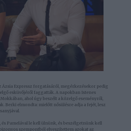
 az Ázsia Expressz forgatásáról, megérkezésekor pedig
zelgő esküvőjéről faggatták. A napokban Istenes
a Mokkában, ahol úgy beszélt a közelgő eseményről,
Berki elmondta: ­mielőtt nősülésre adja a fejét, lesz
sanyjával.
és Pamelával le kell ülnünk, és beszélgetnünk kell
 bizonyos szempontból elveszítettem azokat az