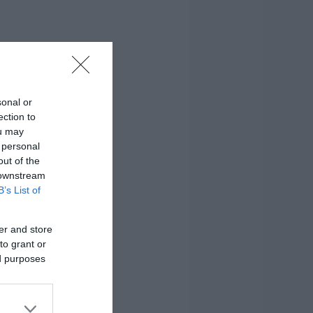
sonal or
ection to
ou may
 personal
out of the
 downstream
B’s List of
er and store
to grant or
ed purposes