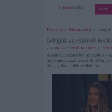
RANDI
Kezdőlap
/
Párkapcsolat
/
Lefújják
Lefújják az esküvőt Berk
2017-06-14 / Szerző:
Habostorta
/
Párkap
Ázsiában visszatalált önmagához – állí
hogy menyasszonyával, Hódi Pamelával
tényleg összekötik az életüket.