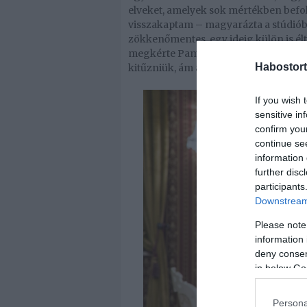
elveket, amelyek sok mértékben befoly
visszakaptam – magyarázta a stúdióba
zökkenőmentes, egy ideig külön is élt
megkérte Pamela kezét, az esküvő éve
Habostort
kitűzniük, ám a célvonalban mintha 
If you wish 
sensitive in
confirm you
continue se
information 
further disc
participants
Downstream 
Please note
information 
deny consent
in below Go
Persona