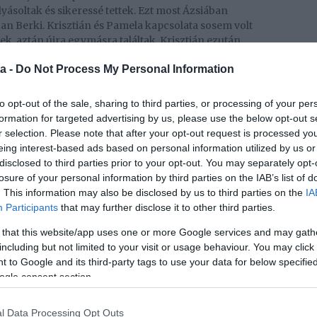
ásoltak és sikeressé tettek. Ezt most Ázsiában
n Berki. Krisztián és Pamela kapcsolata sosem volt
ek, aztán újra egymásra találtak. Krisztián ezután
kig lógott a levegőben, végül sikerült a dátumot
a -
Do Not Process My Personal Information
újra megtorpantak volna.
to opt-out of the sale, sharing to third parties, or processing of your per
formation for targeted advertising by us, please use the below opt-out s
r selection. Please note that after your opt-out request is processed y
eing interest-based ads based on personal information utilized by us or
disclosed to third parties prior to your opt-out. You may separately opt-
losure of your personal information by third parties on the IAB’s list of
. This information may also be disclosed by us to third parties on the
IA
Participants
that may further disclose it to other third parties.
 that this website/app uses one or more Google services and may gath
including but not limited to your visit or usage behaviour. You may click 
 to Google and its third-party tags to use your data for below specifi
ogle consent section.
l Data Processing Opt Outs