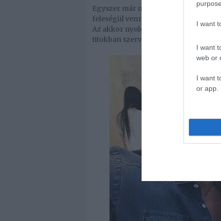
purpose
Egyszer már meghiúsult a lagzi, ugyan
feleségül venni Hódi Pamelát Berki, 
I want 
Az akkor nyolc hónapos terhes kismam
titokban szervezte meg az esküvőt e
I want t
web or d
I want t
or app.