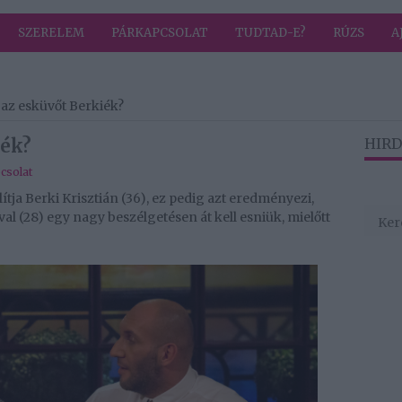
SZERELEM
PÁRKAPCSOLAT
TUDTAD-E?
RÚZS
A
 az esküvőt Berkiék?
iék?
HIRD
csolat
tja Berki Krisztián (36), ez pedig azt eredményezi,
 (28) egy nagy beszélgetésen át kell esniük, mielőtt