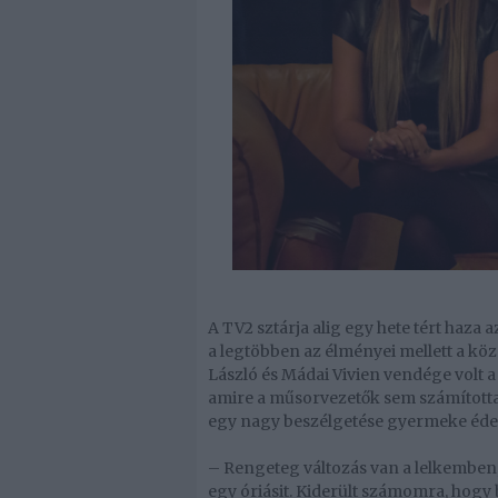
A TV2 sztárja alig egy hete tért haza
a legtöbben az élményei mellett a kö
László és Mádai Vivien vendége volt 
amire a műsorvezetők sem számítottak. 
egy nagy beszélgetése gyermeke éde
– Rengeteg változás van a lelkemben, 
egy óriásit. Kiderült számomra, hogy