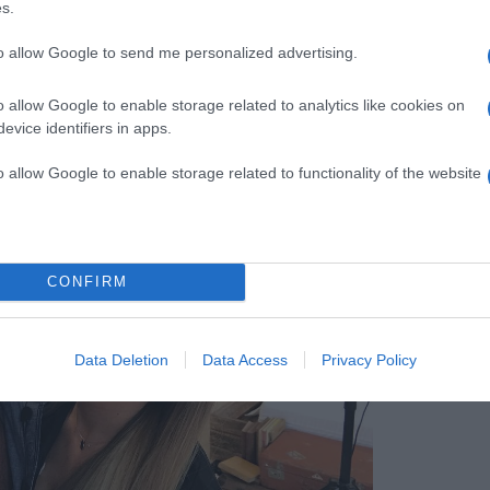
s.
is 2014-ben, az Édes élet kamerái előtt próbálta meg
a menyasszony azonban az oltár előtt nemet mondott.
to allow Google to send me personalized advertising.
át váratlanul érte a ceremónia, párja ugyanis
gy Duna-parti étteremben.
o allow Google to enable storage related to analytics like cookies on
evice identifiers in apps.
o allow Google to enable storage related to functionality of the website
CONFIRM
Data Deletion
Data Access
Privacy Policy