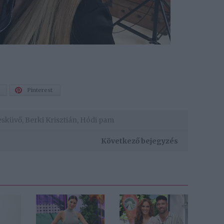
Pinterest
esküvő
,
Berki Krisztián
,
Hódi pam
Következő bejegyzés