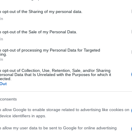
o opt-out of the Sharing of my personal data.
In
o opt-out of the Sale of my Personal Data.
lt a reggeli műsorban arról, hogy magánélete
In
to opt-out of processing my Personal Data for Targeted
ing.
annak – felelte Szabó Dóri kérdésére, aki az esküvői
In
. – Hála istennek a gyerek ebből semmit nem vesz
ista, csak azzal törődöm, hogy a lányom boldog
o opt-out of Collection, Use, Retention, Sale, and/or Sharing
ersonal Data that Is Unrelated with the Purposes for which it
 – hangsúlyozta és hozzátette, nem került még sor a
lected.
érzi és erős akar maradni. Végül a konkrét kérdés is
Out
küvő?
consents
ba közel van az időpont, nagyon sok mindenről kell
a fejemben – mondta Pamela sejtelmesen.
o allow Google to enable storage related to advertising like cookies on
evice identifiers in apps.
 újra megbeszélni kapcsolatát, de hogy pontosan mit
o allow my user data to be sent to Google for online advertising