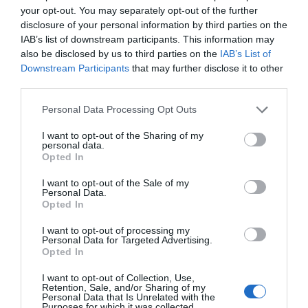
your opt-out. You may separately opt-out of the further
disclosure of your personal information by third parties on the
IAB’s list of downstream participants. This information may
also be disclosed by us to third parties on the
IAB’s List of
Downstream Participants
that may further disclose it to other
third parties.
Please note that this website/app uses one or more Google
Personal Data Processing Opt Outs
services and may gather and store information including but
not limited to your visit or usage behaviour. You may click to
I want to opt-out of the Sharing of my
personal data.
grant or deny consent to Google and its third-party tags to
Opted In
use your data for below specified purposes in below Google
Megosztás:
Facebook
Twitter
Pinterest
consent section.
I want to opt-out of the Sale of my
Personal Data.
Opted In
Címkék:
boldogság
,
nászút
,
oltár
,
Krausz Gábor
,
Seychelle-szigetek
,
Mikes Anna
I want to opt-out of processing my
Personal Data for Targeted Advertising.
Korábbi bejegyzések
Következő bejegyzés
Opted In
I want to opt-out of Collection, Use,
Retention, Sale, and/or Sharing of my
Personal Data that Is Unrelated with the
HASONLÓ BEJEGYZÉSEK
Purposes for which it was collected.