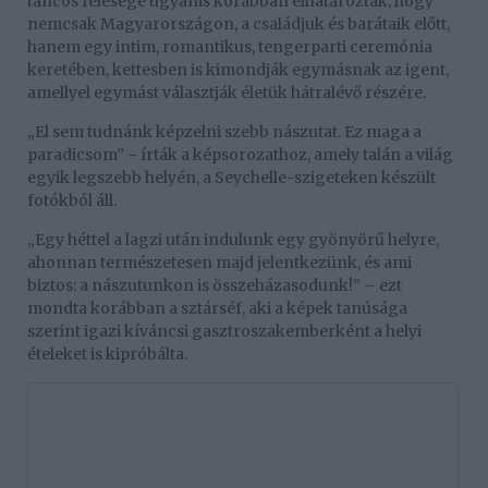
táncos felesége ugyanis korábban elhatározták, hogy
nemcsak Magyarországon, a családjuk és barátaik előtt,
hanem egy intim, romantikus, tengerparti ceremónia
keretében, kettesben is kimondják egymásnak az igent,
amellyel egymást választják életük hátralévő részére.
„El sem tudnánk képzelni szebb nászutat. Ez maga a
paradicsom” − írták a képsorozathoz, amely talán a világ
egyik legszebb helyén, a Seychelle-szigeteken készült
fotókból áll.
„Egy héttel a lagzi után indulunk egy gyönyörű helyre,
ahonnan természetesen majd jelentkezünk, és ami
biztos: a nászutunkon is összeházasodunk!” – ezt
mondta korábban a sztárséf, aki a képek tanúsága
szerint igazi kíváncsi gasztroszakemberként a helyi
ételeket is kipróbálta.