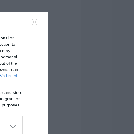
sonal or
ection to
ou may
 personal
out of the
 downstream
B’s List of
er and store
to grant or
ed purposes