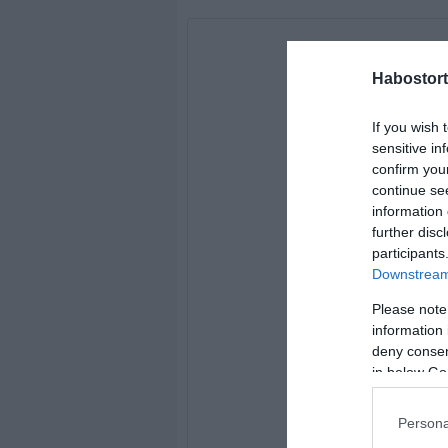
Habostort
If you wish 
sensitive in
confirm you
continue se
information 
further disc
participants
Downstream 
Please note
information 
deny consent
in below Go
Persona