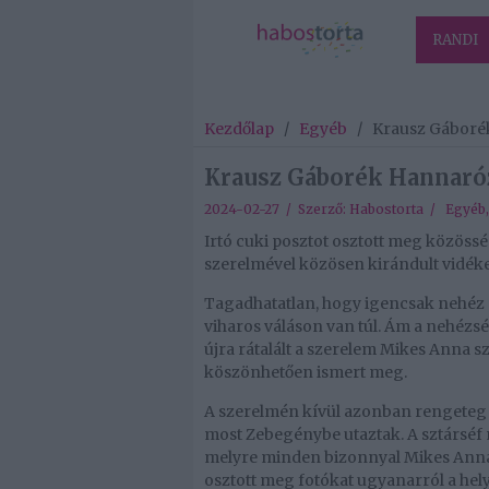
RANDI
Kezdőlap
/
Egyéb
/
Krausz Gáboré
Krausz Gáborék Hannaróz
2024-02-27 / Szerző:
Habostorta
/
Egyéb
Irtó cuki posztot osztott meg közössé
szerelmével közösen kirándult vidék
Tagadhatatlan, hogy igencsak nehéz 
viharos váláson van túl. Ám a nehézs
újra rátalált a szerelem Mikes Anna 
köszönhetően ismert meg.
A szerelmén kívül azonban rengeteg id
most Zebegénybe utaztak. A sztárséf 
melyre minden bizonnyal Mikes Anna i
osztott meg fotókat ugyanarról a hely