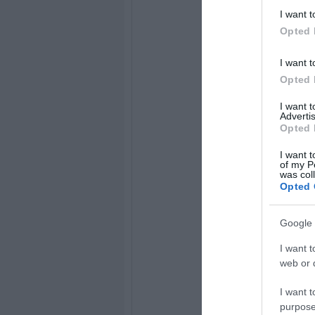
I want t
Opted 
I want t
Opted 
I want 
Advertis
Opted 
I want t
of my P
was col
Opted 
Google 
I want t
web or d
I want t
purpose