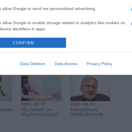
to allow Google to send me personalized advertising.
Pinterest
o allow Google to enable storage related to analytics like cookies on
evice identifiers in apps.
s
,
Hannaróza
,
együtt
,
Mikes Anna
,
Zebegény
o allow Google to enable storage related to functionality of the website
CONFIRM
Következő bejegyzés
Data Deletion
Data Access
Privacy Policy
2026-08-07.
2026-08-07.
lloumis
Mi a teendő, ha
Koltai Róbert
lábgörcsöt kapsz?
életükről mesélt