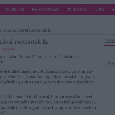
SZERELEM
PÁRKAPCSOLAT
TUDTAD-E?
RÚZS
A
k Hannarózával ruccantak ki
ával ruccantak ki
HIRD
,
Szerelem
gi oldalán Krausz Gábor. A sztárséf kislányával és
en.
évet tudhat maga mögött Krausz Gábor, ugyanis egy
égek ellenére ma már boldogabb, mint valaha, ugyanis
személyében, akit a Dancing with the Stars műsorának
őt tölt imádott kislányával, Hannarózával is, akivel
megosztott néhány fotót a kellemes kikapcsolódásról,
s velük tartott, ugyanis ő az Instagram-történetében
ről.