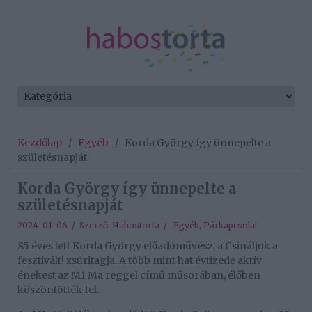
Kezdőlap
/
Egyéb
/
Korda György így ünnepelte a
születésnapját
Korda György így ünnepelte a
születésnapját
2024-01-06 / Szerző:
Habostorta
/
Egyéb
,
Párkapcsolat
85 éves lett Korda György előadóművész, a Csináljuk a
fesztivált! zsűritagja. A több mint hat évtizede aktív
énekest az M1 Ma reggel című műsorában, élőben
köszöntötték fel.