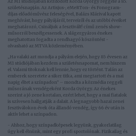
Az M1 stúdiójában kezdődött Korda György reggele a 85.
születésnapján. Az Artisjus-, eMeRTon- és Fonogram-
díjas előadóművész feleségével, Balázs Klárival kapott
meghívást, hogy pályájáról, terveiről és az utóbbi éveiket
meghatározó, Csináljuk a fesztivált! című zenés show-
műsorról beszélgessenek. A slágergyáros énekes
meghatottan fogadta a rendhagyó köszöntést -
olvasható az MTVA közleményében.
„Ha valaki azt mondja a pályám elején, hogy 85 évesen az
M1 stúdiójában kezdem a születésnapomat, nem hiszem
el. Valami titoknak kell lennie, hogy ez történt. Talán az
emberek szeretete a siker titka, ami megtartott és a mai
napig éltet a színpadon” – mondta a közmédia reggeli
műsorának vendégeként Korda György. Az énekes
szerint a jó zene kortalan, ezért lehet, hogy a mai fiatalok
is szívesen hallgatják a dalait. A legnagyobb hazai zenei
fesztiválokon évek óta állandó vendég, így 66 év után is
aktív lehet a színpadon.
- Ahhoz, hogy színpadképesek legyünk, gyakorlatilag
úgy kell élnünk, mint egy profi sportolónak. Fizikailag és