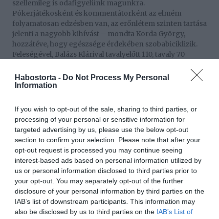
szellemileg is odafigyelünk magunkra.
Pókerjátékosként és kommentátorként az elmém
folyamatosan edzésben van, az erőnlétem szinten tartása
jelenti a nagyobb kihívást – mondta Korda György,
hozzátéve, hogy egészsége érdekében szobabiciklizik.
Feleségével, Balázs Klárival tavalyelőtt 110, tavaly 70
koncertet adott, és a tévéképernyőn is folyamatosan
láthatók. A Csináljuk a fesztivált! zsűritagjaiként úgy
Habostorta -
Do Not Process My Personal
érzik, megérkeztek pályájuk egyik legfontosabb
Information
szerepébe.
If you wish to opt-out of the sale, sharing to third parties, or
- Olyan büszkék vagyunk erre a műsorra, mintha a saját
processing of your personal or sensitive information for
gyerekünk lenne. Komoly csapatmunka ez, amiben mi
targeted advertising by us, please use the below opt-out
vagyunk az egyik fogaskerék, és ez óriási dicsőség –
section to confirm your selection. Please note that after your
jegyezte meg Balázs Klári, aki férjével már a harmadik
opt-out request is processed you may continue seeing
évadban keresi az évszázad magyar slágerét.
interest-based ads based on personal information utilized by
us or personal information disclosed to third parties prior to
A Csináljuk a fesztivált! első elődöntőjében, január 6-án
your opt-out. You may separately opt-out of the further
megújulva tér vissza tíz korszakos hazai sláger. A forduló
disclosure of your personal information by third parties on the
különlegessége, hogy csak három produkció kap esélyt a
IAB’s list of downstream participants. This information may
zsűritől és a stúdióközönségtől, hogy bekerüljön a
also be disclosed by us to third parties on the
IAB’s List of
verseny döntőjébe.