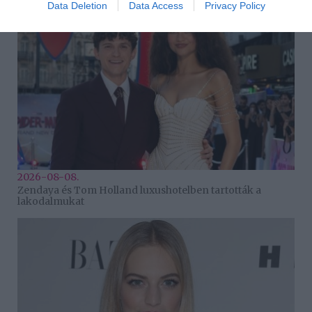
Data Deletion
Data Access
Privacy Policy
2026-08-08.
Zendaya és Tom Holland luxushotelben tartották a
lakodalmukat