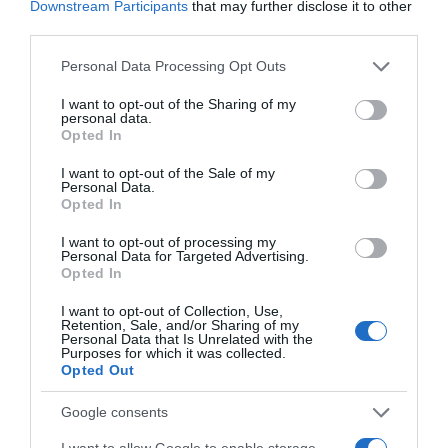
Downstream Participants
that may further disclose it to other
third parties.
Megosztás:
Facebook
Twitter
Pinterest
Please note that this website/app uses one or more Google
Personal Data Processing Opt Outs
services and may gather and store information including but
Címkék:
születésnap
,
Balázs Klári
,
Korda Gyorgy
,
not limited to your visit or usage behaviour. You may click to
I want to opt-out of the Sharing of my
personal data.
ünneplés
grant or deny consent to Google and its third-party tags to
Opted In
use your data for below specified purposes in below Google
Korábbi bejegyzések
Következő bejegyzés
consent section.
I want to opt-out of the Sale of my
Personal Data.
Opted In
HASONLÓ BEJEGYZÉSEK
I want to opt-out of processing my
Personal Data for Targeted Advertising.
Opted In
I want to opt-out of Collection, Use,
Retention, Sale, and/or Sharing of my
Personal Data that Is Unrelated with the
Purposes for which it was collected.
Opted Out
Google consents
I want to allow Google to enable storage