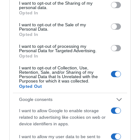
Korábbi bejegyzések
Következő bejegyzés
not limited to your visit or usage behaviour. You may click to
I want to opt-out of the Sharing of my
personal data.
grant or deny consent to Google and its third-party tags to
Opted In
use your data for below specified purposes in below Google
consent section.
HASONLÓ BEJEGYZÉSEK
I want to opt-out of the Sale of my
Personal Data.
Opted In
I want to opt-out of processing my
Personal Data for Targeted Advertising.
Opted In
I want to opt-out of Collection, Use,
Retention, Sale, and/or Sharing of my
Personal Data that Is Unrelated with the
Purposes for which it was collected.
Opted Out
Google consents
I want to allow Google to enable storage
2026-08-06.
related to advertising like cookies on web or
3 ok, amiért egy idősebb nő fiatalabb férfit választ
device identifiers in apps.
I want to allow my user data to be sent to