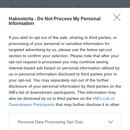
– Ha egy falnak kell nekiugrani, akkor nem ijedünk meg
tőle. Ha ráérek és nézek ötleteket, akkor mindig
Habostorta -
Do Not Process My Personal
mondom Lacinak, hogy "nézd, milyen klassz, mire neki
Information
az első mondata, amivel behúzza magát a csőbe, hogy ezt
biztos meg tudom csinálni."Teljesen autodidakta módon,
If you wish to opt-out of the sale, sharing to third parties, or
YouTube és AI segítségével összeszedjük az
processing of your personal or sensitive information for
információkat, és nyilván, ami nem veszélyes: nem vizet,
targeted advertising by us, please use the below opt-out
vagy villanyt szerelünk, hanem a dizájn részét vállaljuk
section to confirm your selection. Please note that after your
elsősorban. Amikor fel kell tenni egy gipszkartont, vagy
opt-out request is processed you may continue seeing
meg kell csinálni egy betonfalat, abba simán belevágunk
interest-based ads based on personal information utilized by
– árulta el Tibo, aki egyébként sem unatkozik, hiszen a
us or personal information disclosed to third parties prior to
fellépések mellett hamarosan új dala jelenik meg, az év
your opt-out. You may separately opt-out of the further
második felében pedig új lemezt is tervez kiadni.
disclosure of your personal information by third parties on the
IAB’s list of downstream participants. This information may
Megosztás:
Facebook
Twitter
Pinterest
also be disclosed by us to third parties on the
IAB’s List of
Downstream Participants
that may further disclose it to other
third parties.
Címkék:
párkapcsolat
,
Kocsis Tibor
,
lakásfelújítás
,
hobbi
Please note that this website/app uses one or more Google
Personal Data Processing Opt Outs
services and may gather and store information including but