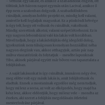
– Vettünk egy lakást, és amikor a szabadidőnk engedi, ott
töltünk, két-három napot egymás után Lacival, amikor ő
épp nem a szalonban dolgozik. A szabadidőnkben
csináljuk, amolyan hobbi-projekt ez, mindig kell valami,
amivel le kell foglaljuk magunkat. Ez a pünkösdi hétvége
is úgy telt, hogy ott voltunk és csináltuk, vakoltunk.
Mindig szeretünk alkotni, valami szépet létrehozni. Ez is
egy nagyon lebombázni való kis lakás volt korábban.
Mivel tudjuk, hogy a lakásfelújítás elég idegőrlő dolog,
igyekszünk nem túlságosan komolyan hozzáállni: néha
nagyon elegünk van, akkor otthagyjuk, aztán pár nap
múlva visszatérünk és folytatjuk – mesélte lapunknak
Tibo, akinek párjával együtt már bőven van tapasztalata a
felújításban.
– A saját lakásunkat is így csináltuk, immáron négy éve,
meg előtte volt egy másik lakás is, amit felújítottunk és
eladtuk. Ennek a mostaninak egyelőre még nem tudjuk,
hogy mi lesz a sorsa, az volt az elképzelés, hogy majd ha
kész lesz, akkor eldöntjük, hogy mi lesz vele – mondta az
énekes, aki szeret a felújítás megoldásain ötletelni
mesterfodrász párjával.