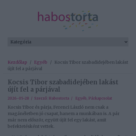
Kezdőlap
/
Egyéb
/
Kocsis Tibor szabadidejében lakást
újít fel a párjával
Kocsis Tibor szabadidejében lakást
újít fel a párjával
2026-05-28 / Szerző:
Habostorta
/
Egyéb
,
Párkapcsolat
Kocsis Tibor és párja, Ferenci László nem csak a
magánéletben jó csapat, hanem a munkában is. A pár
már nem először, együtt újít fel egy lakást, amit
befektetésként vettek.