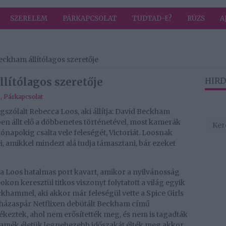
SZERELEM
PÁRKAPCSOLAT
TUDTAD-E?
RÚZS
A
Beckham állítólagos szeretője
llítólagos szeretője
HIRD
b
,
Párkapcsolat
gszólalt Rebecca Loos, aki állítja: David Beckham
-ben állt elő a döbbenetes történetével, most kamerák
r hónapokig csalta vele feleségét, Victoriát. Loosnak
, amikkel mindezt alá tudja támasztani, bár ezeket
ca Loos hatalmas port kavart, amikor a nyilvánosság
okon keresztül titkos viszonyt folytatott a világ egyik
ckhammel, aki akkor már feleségül vette a Spice Girls
 a házaspár Netflixen debütált Beckham című
ztek, ahol nem erősítették meg, és nem is tagadták
hamék életük legnehezebb időszakát élték meg akkor.