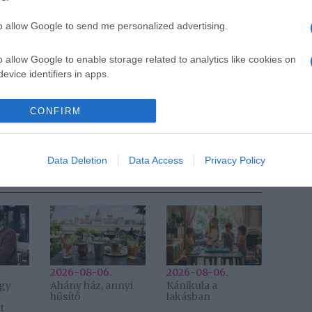
to allow Google to send me personalized advertising.
Pinterest
o allow Google to enable storage related to analytics like cookies on
evice identifiers in apps.
vid Beckham
,
Victoria Beckham
,
kitálalás
,
Noha
o allow Google to enable storage related to functionality of the website
CONFIRM
Következő bejegyzés
Data Deletion
Data Access
Privacy Policy
2026-08-06.
2026-08-06.
egy
Ahány ház, annyi
Kánikula a
hűsítő
lakásban
t