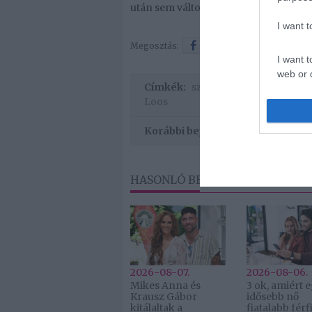
után sem változott meg az élete.
I want 
Megosztás:
Facebook
Twitter
I want t
web or d
Címkék:
szerető
,
nyilvánosság
,
Da
Loos
I want t
or app.
Korábbi bejegyzések
HASONLÓ BEJEGYZÉSEK
2026-08-07.
2026-08-06.
Mikes Anna és
3 ok, amiért 
Krausz Gábor
idősebb nő
kitálaltak a
fiatalabb férfi