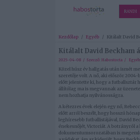
RANDI
Kezdőlap
/
Egyéb
/
Kitálalt David 
Kitálalt David Beckham á
2025-04-08 / Szerző:
Habostorta
/
Egyé
Közel húsz év hallgatás után ismét me
szeretője volt. A nő, aki először 2004
előtt jelentette ki, hogy a futballsztá
állítólag ma is megvannak az üzenetei
nem hozhatja nyilvánosságra.
A kétezres évek elején egy nő, Rebec
előtt arról beszélt, hogy hosszú hónap
leghíresebb futballistájával, David Be
énekesnőjét, Victoriát. A botrányról
dokumentumsorozatában is megemléke
a vádakat, ám az kiderült, hogy Beck