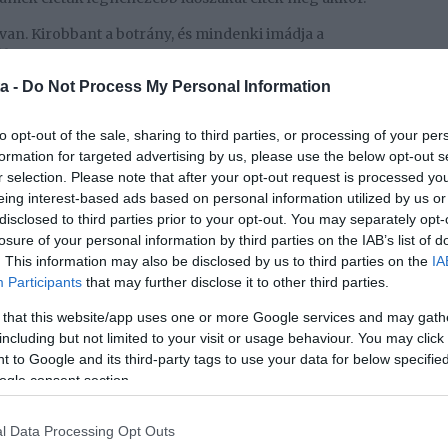
van. Kirobbant a botrány, és mindenki imádja a
l benne
a -
Do Not Process My Personal Information
m.
isztense a botrány óta továbblépett és családot
to opt-out of the sale, sharing to third parties, or processing of your per
, és a 60 Minutes Australia vendégeként elárulta, hogy
formation for targeted advertising by us, please use the below opt-out s
t nyilvánosságra, üzenetekkel tudja alátámasztani,
r selection. Please note that after your opt-out request is processed y
négy hónapig tartó, intenzív titkos viszonyt folytatott
eing interest-based ads based on personal information utilized by us or
disclosed to third parties prior to your opt-out. You may separately opt-
losure of your personal information by third parties on the IAB’s list of
volt, hogy ellenük mentem. Mindig is az igazságnál
. This information may also be disclosed by us to third parties on the
IA
udtam egyetlen dologról sem. Miért? Mert a
Participants
that may further disclose it to other third parties.
árral álltam szemben, akik rengeteg pénzzel és a
 rendelkeznek. Az én oldalamon senki nem állt, csak
 that this website/app uses one or more Google services and may gath
including but not limited to your visit or usage behaviour. You may click 
 to Google and its third-party tags to use your data for below specifi
 házaspárhoz, amikor a focista a Real Madridhoz
ogle consent section.
tban volt velük, gyakorlatilag reggeltől estig.
olt, kedves és karizmatikus, így könnyen elhitte,
nta. A valóság azonban hamar kiábrándítóvá vál
l Data Processing Opt Outs