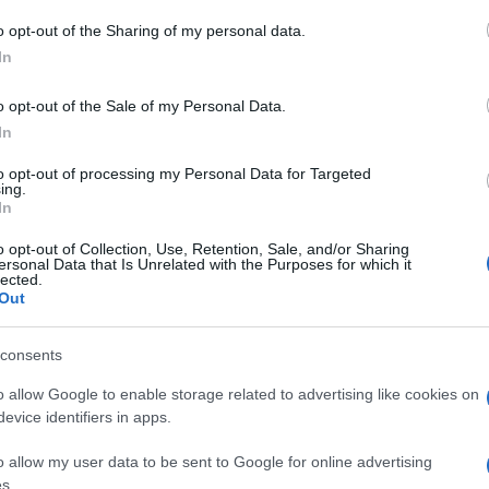
ogy én vagyok az első, akivel így jött össze, én pedig
o opt-out of the Sharing of my personal data.
 héttel később, amikor Ronaldo szülinapi partiján
In
t el
ztens.
o opt-out of the Sale of my Personal Data.
In
mény este volt. Azt éreztem, hogy 'Nem értem, mi
teljesen meg lettem vezetve – idézte a People Loos
to opt-out of processing my Personal Data for Targeted
ing.
In
o opt-out of Collection, Use, Retention, Sale, and/or Sharing
ersonal Data that Is Unrelated with the Purposes for which it
 egy magazin kereste fel, és annyira megijedt, hogy
lected.
titkos viszonyukat. Állítása szerint még a labdarúgó
Out
ki meglepően kedvesen reagált, és türelemre intette.
edtem. Felhívtam David anyukáját, aki nagyon rendes
consents
evegőt és várjam ki a végét
o allow Google to enable storage related to advertising like cookies on
evice identifiers in apps.
számára nem az volt, hogy őt becsapták, hanem az,
o allow my user data to be sent to Google for online advertising
rólag ő viselte, míg David Beckhamnek a történtek
s.