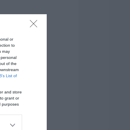
sonal or
ection to
ou may
 personal
out of the
 downstream
B’s List of
er and store
to grant or
ed purposes