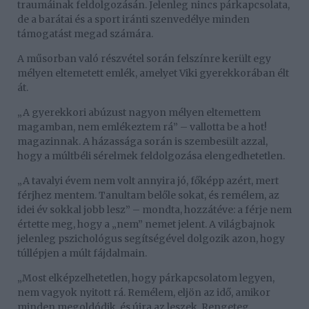
traumáinak feldolgozásán. Jelenleg nincs párkapcsolata,
de a barátai és a sport iránti szenvedélye minden
támogatást megad számára.
A műsorban való részvétel során felszínre került egy
mélyen eltemetett emlék, amelyet Viki gyerekkorában élt
át.
„A gyerekkori abúzust nagyon mélyen eltemettem
magamban, nem emlékeztem rá” – vallotta be a hot!
magazinnak. A házassága során is szembesült azzal,
hogy a múltbéli sérelmek feldolgozása elengedhetetlen.
„A tavalyi évem nem volt annyira jó, főképp azért, mert
férjhez mentem. Tanultam belőle sokat, és remélem, az
idei év sokkal jobb lesz” – mondta, hozzátéve: a férje nem
értette meg, hogy a „nem” nemet jelent. A világbajnok
jelenleg pszichológus segítségével dolgozik azon, hogy
túllépjen a múlt fájdalmain.
„Most elképzelhetetlen, hogy párkapcsolatom legyen,
nem vagyok nyitott rá. Remélem, eljön az idő, amikor
minden megoldódik, és újra az leszek. Rengeteg