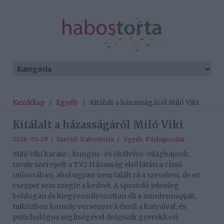
Kezdőlap
/
Egyéb
/
Kitálalt a házasságáról Miló Viki
Kitálalt a házasságáról Miló Viki
2026-05-29 / Szerző:
Habostorta
/
Egyéb
,
Párkapcsolat
Miló Viki karate-, kungfu- és ökölvívó-világbajnok,
tavaly szerepelt a TV2 Házasság első látásra című
műsorában, ahol ugyan nem talált rá a szerelem, de ez
cseppet sem szegte a kedvét. A sportoló jelenleg
boldogan és kiegyensúlyozottan éli a mindennapjait,
miközben komoly versenyre készül a kutyáival, és
pszichológus segítségével dolgozik gyerekkori