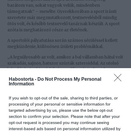
barátom van, sokat vagyok velük, mindenben
támogatnak” – mesélte. Gyerekkorában a sport iránti
szeretete már megmutatkozott, testnevelésből mindig
ötös volt, és később testnevelő tanárnak készült. A sport
azóta is meghatározó része az életének.
A sportolói pályafutása során számos sérüléssel kellett
megküzdenie, különösen ízületi problémákkal.
„A legsúlyosabb az volt, amikor a bal vállamban hátul volt
szakadás, sajnos, hatszor szúrták szteroiddal. Az utolsó
két világbajnoki mérkőzésem előtt már tudtam, hogy
orvoshoz kell mennem, mert másképp nem bírom
Habostorta -
Do Not Process My Personal
végigedzeni a felkészülést” – emlékezett vissza. Ma már
Information
teljesen jól van, de a bőrrák miatt negyedévente
kontrollra jár. A rendszeres mozgás továbbra is a
If you wish to opt-out of the sale, sharing to third parties, or
mindennapjai része, személyi trénerként és
processing of your personal or sensitive information for
bokszedzőként napi kétszer-háromszor edz a
targeted advertising by us, please use the below opt-out
tanítványaival.
section to confirm your selection. Please note that after your
opt-out request is processed you may continue seeing
„A rendszeres mozgás fontos, mert máshoz van szokva a
interest-based ads based on personal information utilized by
szervezetem, mint egy átlagemberé. Ha nem kardiózom