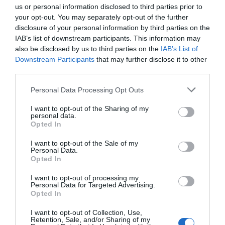
us or personal information disclosed to third parties prior to
minimum napi egy-másfél órát, az meglátszik a
your opt-out. You may separately opt-out of the further
súlyomon” – magyarázta.
disclosure of your personal information by third parties on the
Jelenleg a kutyáival készül egy különleges
IAB’s list of downstream participants. This information may
világbajnokságra, ahol a fajta legkiválóbb példányait
also be disclosed by us to third parties on the
IAB’s List of
keresik.
Downstream Participants
that may further disclose it to other
third parties.
„Összegezve: boldog vagyok, és világbajnokságra
készülök a kutyáimmal, ahol a fajta legkiválóbb
Please note that this website/app uses one or more Google
Personal Data Processing Opt Outs
példányait keresik, amelyek a legalkalmasabbak a
services and may gather and store information including but
tenyésztésre. Júniusban újra ringbe lépünk” – mondta
not limited to your visit or usage behaviour. You may click to
I want to opt-out of the Sharing of my
personal data.
lelkesen.
grant or deny consent to Google and its third-party tags to
Opted In
use your data for below specified purposes in below Google
consent section.
I want to opt-out of the Sale of my
Megosztás:
Facebook
Twitter
Pinterest
Personal Data.
Opted In
Címkék:
házasság
,
trauma
,
Miló Viki
I want to opt-out of processing my
Personal Data for Targeted Advertising.
Opted In
Korábbi bejegyzések
Következő bejegyzés
I want to opt-out of Collection, Use,
Retention, Sale, and/or Sharing of my