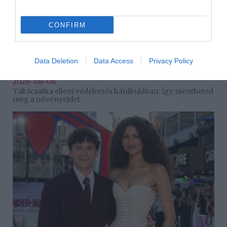
CONFIRM
Data Deletion
Data Access
Privacy Policy
2026-08-08.
Takácsatka elleni védekezés kánikulában: így mentheted
meg a növényeidet