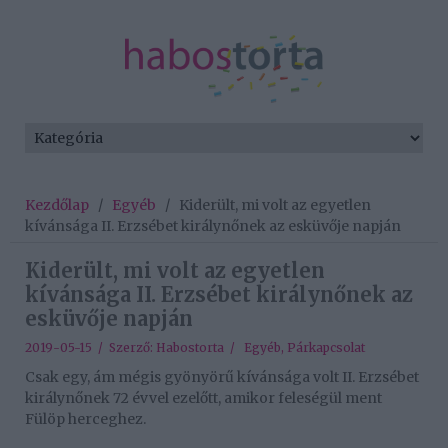
Kezdőlap
/
Egyéb
/
Kiderült, mi volt az egyetlen
kívánsága II. Erzsébet királynőnek az esküvője napján
Kiderült, mi volt az egyetlen
kívánsága II. Erzsébet királynőnek az
esküvője napján
2019-05-15 / Szerző:
Habostorta
/
Egyéb
,
Párkapcsolat
Csak egy, ám mégis gyönyörű kívánsága volt II. Erzsébet
királynőnek 72 évvel ezelőtt, amikor feleségül ment
Fülöp herceghez.