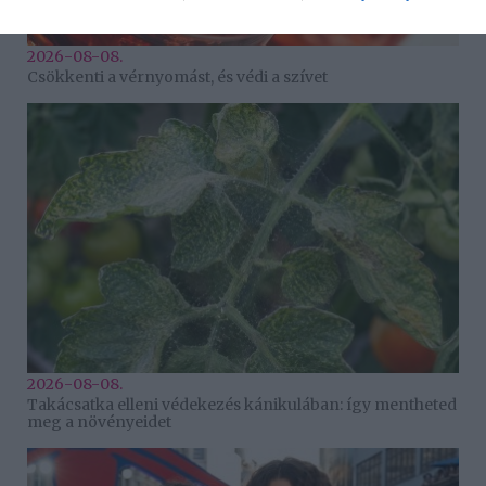
2026-08-08.
Csökkenti a vérnyomást, és védi a szívet
2026-08-08.
Takácsatka elleni védekezés kánikulában: így mentheted
meg a növényeidet