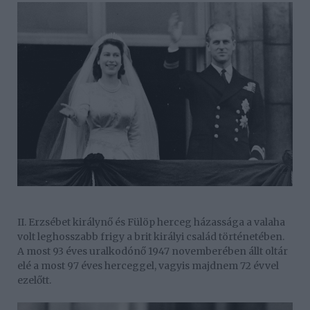
II. Erzsébet királynő és Fülöp herceg házassága a valaha
volt leghosszabb frigy a brit királyi család történetében.
A most 93 éves uralkodónő 1947 novemberében állt oltár
elé a most 97 éves herceggel, vagyis majdnem 72 évvel
ezelőtt.