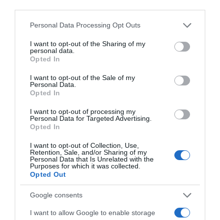
ment feleségül, akit szeretett. Egyébként
third parties.
házasságkötésük után négy évvel került a trónra. Négy
Please note that this website/app uses one or more Google
Personal Data Processing Opt Outs
gyerekük született, nyolc unokájuk és hét dédunokájuk
services and may gather and store information including but
van.
not limited to your visit or usage behaviour. You may click to
I want to opt-out of the Sharing of my
personal data.
grant or deny consent to Google and its third-party tags to
Opted In
use your data for below specified purposes in below Google
consent section.
I want to opt-out of the Sale of my
Personal Data.
Opted In
I want to opt-out of processing my
Personal Data for Targeted Advertising.
Opted In
I want to opt-out of Collection, Use,
Retention, Sale, and/or Sharing of my
Personal Data that Is Unrelated with the
Purposes for which it was collected.
Opted Out
Google consents
Forrás: Blikk
I want to allow Google to enable storage