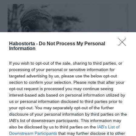
Habostorta -
Do Not Process My Personal
Information
If you wish to opt-out of the sale, sharing to third parties, or
processing of your personal or sensitive information for
targeted advertising by us, please use the below opt-out
section to confirm your selection. Please note that after your
opt-out request is processed you may continue seeing
interest-based ads based on personal information utilized by
us or personal information disclosed to third parties prior to
your opt-out. You may separately opt-out of the further
„Én nem kérek mást, csak azt, hogy pont annyira
disclosure of your personal information by third parties on the
boldogok lehessünk együtt Fülöppel, mint anyám és
IAB’s list of downstream participants. This information may
apám, vagy mint előttük Mária királynő és György király”
also be disclosed by us to third parties on the
IAB’s List of
– mondta Erzsébet királynő, aki ahhoz az emberhez
Downstream Participants
that may further disclose it to other