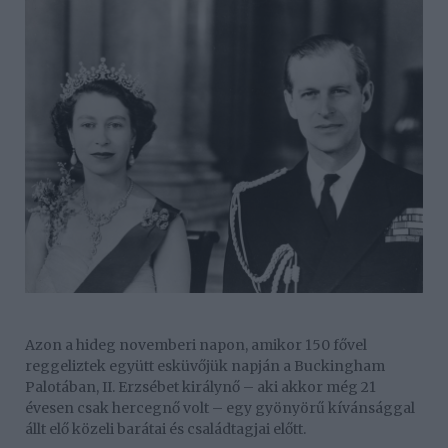
Azon a hideg novemberi napon, amikor 150 fővel
reggeliztek együtt esküvőjük napján a Buckingham
Palotában, II. Erzsébet királynő – aki akkor még 21
évesen csak hercegnő volt – egy gyönyörű kívánsággal
állt elő közeli barátai és családtagjai előtt.