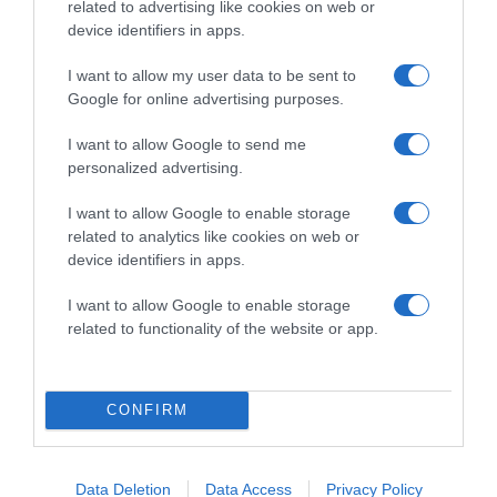
related to advertising like cookies on web or
Megosztás:
Facebook
Twitter
Pinterest
device identifiers in apps.
I want to allow my user data to be sent to
Címkék:
házasság
,
boldogság
,
esküvő
,
királyi
Google for online advertising purposes.
család
,
Fülöp herceg
,
kívánság
,
II. Erzsébet királyné
I want to allow Google to send me
Korábbi bejegyzések
Következő bejegyzés
personalized advertising.
I want to allow Google to enable storage
HASONLÓ BEJEGYZÉSEK
related to analytics like cookies on web or
device identifiers in apps.
I want to allow Google to enable storage
related to functionality of the website or app.
CONFIRM
Data Deletion
Data Access
Privacy Policy