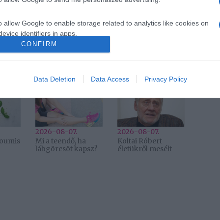
elhidegülés
,
Lukács Miki
o allow Google to enable storage related to analytics like cookies on
Következő bejegyzés
evice identifiers in apps.
CONFIRM
o allow Google to enable storage related to functionality of the website
Data Deletion
Data Access
Privacy Policy
2026-08-07.
2026-08-07.
lloumis
Mi a teendő, ha
Koltai Róbert
lábgörcsöt kapsz?
életükről mesélt