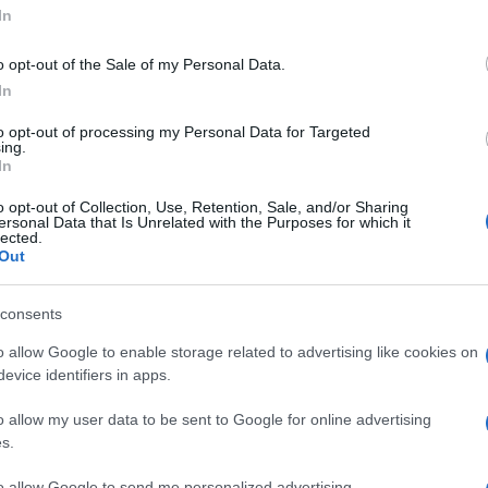
In
astjében. Azt, hogy végül mi miatt döntöttek a
rulta el Anna exe.
o opt-out of the Sale of my Personal Data.
ra, aki nem látja, hogy egyébként milyen nehézségek,
In
én, vagy hogy ez már csak egyszerűen életgörbe
irtelen fura volt, mert nem osztottunk meg minden
to opt-out of processing my Personal Data for Targeted
ing.
deművel, a nyilvánossággal. És igen, párterápiával is
In
 nem? Ha van egy hosszú házasságod, egy gyereked,
yhogy mi is megpróbáltunk mindent, de nem jött
o opt-out of Collection, Use, Retention, Sale, and/or Sharing
ersonal Data that Is Unrelated with the Purposes for which it
lected.
Out
ptek, Mikinek idén év elején született meg a 14 évvel
Nataniel. Anna pedig a nála 11 évvel fiatalabb Lenchés
 Operettszínház rendezőasszisztense. Miki jó viszonyt
consents
s.
o allow Google to enable storage related to advertising like cookies on
 Marcival is szerintem három naponta biztos, hogy
evice identifiers in apps.
rintem ez a normális" - árulta el az apuka.
o allow my user data to be sent to Google for online advertising
s.
Pinterest
to allow Google to send me personalized advertising.