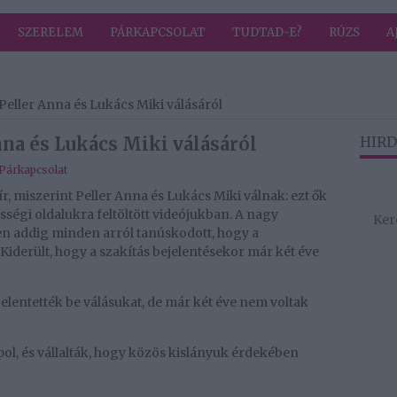
SZERELEM
PÁRKAPCSOLAT
TUDTAD-E?
RÚZS
A
k Peller Anna és Lukács Miki válásáról
nna és Lukács Miki válásáról
HIRD
Párkapcsolat
, miszerint Peller Anna és Lukács Miki válnak: ezt ők
égi oldalukra feltöltött videójukban. A nagy
zen addig minden arról tanúskodott, hogy a
derült, hogy a szakítás bejelentésekor már két éve
elentették be válásukat, de már két éve nem voltak
ol, és vállalták, hogy közös kislányuk érdekében