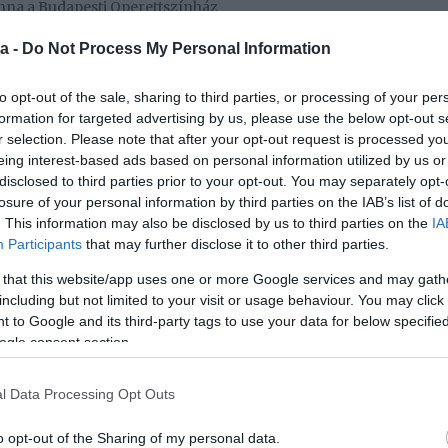
Anna a Budapesti Operettszínház
már gyermeke született új párjától.
a -
Do Not Process My Personal Information
árciusában Peller Anna és Lukács Miki videója,
 hogy elválnak. A sztárpár elmondta, hogy már nem
to opt-out of the sale, sharing to third parties, or processing of your per
retet megmaradt egymás iránt, viszont mindketten úgy
formation for targeted advertising by us, please use the below opt-out s
akon folytatják. Hangsúlyozták: mindkettőjük számára
r selection. Please note that after your opt-out request is processed y
 továbbra is szoros kapcsolatot ápolnak az ő
eing interest-based ads based on personal information utilized by us or
disclosed to third parties prior to your opt-out. You may separately opt-
losure of your personal information by third parties on the IAB’s list of
 rengeteget dolgozik, így a kollégák szerint az is
. This information may also be disclosed by us to third parties on the
IA
 minden területen helytálljon. Ráadásul Miki volt az,
Participants
that may further disclose it to other third parties.
em tudott igazán fókuszálni a saját karrierjére. Az
iemelni, hogy továbbra is járnak majd együtt nyaralni,
 that this website/app uses one or more Google services and may gath
gyütt mennek. Mint kiderült, a válás bejelentése előtt
including but not limited to your visit or usage behaviour. You may click 
t, de ezt sokáig nem akarták felfedni.
 to Google and its third-party tags to use your data for below specifi
ogle consent section.
ol is köttettek, nem örökérvényűek. A miénk nem volt
l Data Processing Opt Outs
 voltunk együtt, de aztán hirtelen, egyszer csak ezt
r szerintem már legalább két éve nem voltunk együtt,
o opt-out of the Sharing of my personal data.
ig mindenkinek mindent az orrára kötni. Mi is így