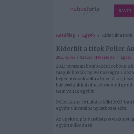
RANDI
Kezdőlap
/
Egyéb
/
Kiderült a tito
Kiderült a titok Peller A
2025-10-14 / Szerző:
Habostorta
/
Egyéb
,
2023 tavaszán bombaként robban a hír
maguk hozták nyilvánosságra a közöss
bejelentés sokkolta a követőiket, his
házasságukkal nincsen semmi gond. Ki
nem voltak együtt.
Peller Anna és Lukács Miki 2023-ban j
együtt a hivatalos nyilatkozat előtt.
Az egykori pár barátságos viszonyt áp
együttműködnek.