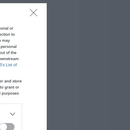
sonal or
ection to
ou may
 personal
out of the
 downstream
B’s List of
er and store
to grant or
ed purposes