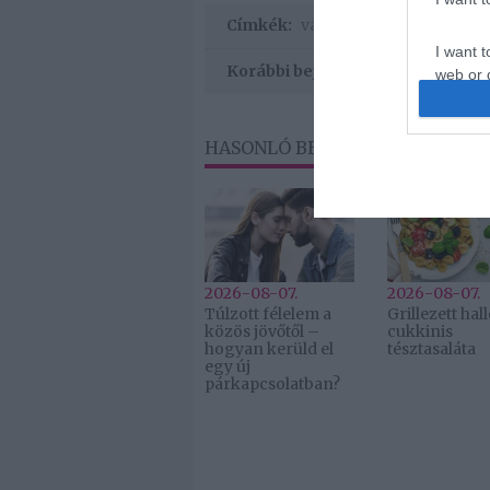
Címkék:
válás
,
titok
,
Peller Anna
,
I want t
Korábbi bejegyzések
web or d
I want t
or app.
HASONLÓ BEJEGYZÉSEK
2026-08-07.
2026-08-07.
Túlzott félelem a
Grillezett ha
közös jövőtől –
cukkinis
hogyan kerüld el
tésztasaláta
egy új
párkapcsolatban?