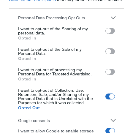
Forrás: Blikk
third parties.
Please note that this website/app uses one or more Google
Personal Data Processing Opt Outs
Megosztás:
Facebook
Twitter
Pinterest
services and may gather and store information including but
not limited to your visit or usage behaviour. You may click to
I want to opt-out of the Sharing of my
personal data.
grant or deny consent to Google and its third-party tags to
Címkék:
párkapcsolat
,
kibékülés
,
Irina Shayk
,
Opted In
use your data for below specified purposes in below Google
Bradley Cooper
consent section.
I want to opt-out of the Sale of my
Personal Data.
Korábbi bejegyzések
Következő bejegyzés
Opted In
I want to opt-out of processing my
Personal Data for Targeted Advertising.
HASONLÓ BEJEGYZÉSEK
Opted In
I want to opt-out of Collection, Use,
Retention, Sale, and/or Sharing of my
Personal Data that Is Unrelated with the
Purposes for which it was collected.
Opted Out
Google consents
I want to allow Google to enable storage