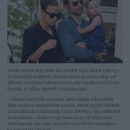
A hollywoodi világsztár és a modell Irina Shayk (34) egy
évvel ezelőtt szakított, miután szinte az egész világ azt
állította, a színész beleszeretett Lady Gagába (34) közös
filmjük, a Csillag születik forgatása alatt.
– Jobban megértik egymást, mint valaha. A karantén
alatt azonban megtörtént a csoda. Mivel együtt töltötték
ezt az időszakot kislányuk, Lea érdekében, újra előtörtek
az érzelmek – árulta el egy ismerős az OK Magazine
nevű lapnak, ám a pár egyelőre nem fűzött semmilyen
kommentárt a hírhez.