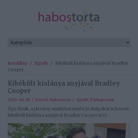
Kezdőlap
/
Egyéb
/
Kibékült kislánya anyjával Bradley
Cooper
Kibékült kislánya anyjával Bradley
Cooper
2020-06-18 / Szerző:
Habostorta
/
Egyéb
,
Párkapcsolat
Úgy tűnik, a járvány miatti karantén jó dolgokat is hozott:
kibékült kislánya anyjával Bradley Cooper (45).