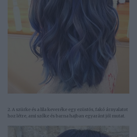
2. A szürke és a lila keveréke egy ezüstös, fakó árnyalatot
hoz létre, ami szőke és barna hajban egyaránt jól mutat.