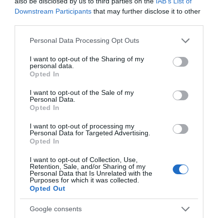
also be disclosed by us to third parties on the
IAB’s List of
Downstream Participants
that may further disclose it to other
third parties.
Please note that this website/app uses one or more Google
Personal Data Processing Opt Outs
4. Szőkéknek a kéket és a lilát ajánljuk elsősorban.
services and may gather and store information including but
not limited to your visit or usage behaviour. You may click to
I want to opt-out of the Sharing of my
personal data.
grant or deny consent to Google and its third-party tags to
Opted In
use your data for below specified purposes in below Google
consent section.
I want to opt-out of the Sale of my
Personal Data.
Opted In
I want to opt-out of processing my
Personal Data for Targeted Advertising.
Opted In
I want to opt-out of Collection, Use,
Retention, Sale, and/or Sharing of my
Personal Data that Is Unrelated with the
Purposes for which it was collected.
Opted Out
Google consents