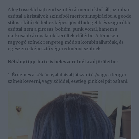
A legfrissebb hajtrend szintén átmenetekből áll, azonban
ezúttal a kristályok színeiből merített inspirációt. A geode
stílus rikító elődeihez képest jóval hidegebb és szigorúbb,
ezúttal nem a pirosas, bohém, punk vonal, hanem a
darkosabb árnyalatok kerültek előtérbe. A fémesen
ragyogó színek rengeteg módon kombinálhatóak, és
egészen elképesztő végeredményt szülnek.
Néhány tipp, ha te is beleszeretnél az új őrületbe:
1. Érdemes a kék árnyalataival játszani és/vagy a tenger
színeit keverni, vagy zölddel, esetleg pinkkel párosítani.