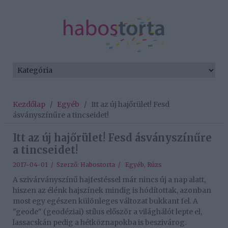
Kezdőlap
/
Egyéb
/
Itt az új hajőrület! Fesd
ásványszínűre a tincseidet!
Itt az új hajőrület! Fesd ásványszínűre
a tincseidet!
2017-04-01 / Szerző:
Habostorta
/
Egyéb
,
Rúzs
A szivárványszínű hajfestéssel már nincs új a nap alatt,
hiszen az élénk hajszínek mindig is hódítottak, azonban
most egy egészen különleges változat bukkant fel. A
"geode" (geodéziai) stílus először a világhálót lepte el,
lassacskán pedig a hétköznapokba is beszivárog.