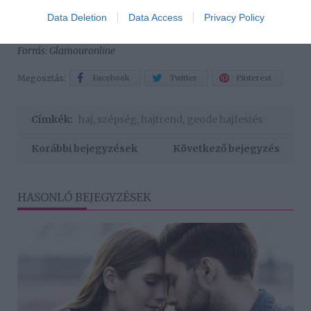
Data Deletion
Data Access
Privacy Policy
Forrás: Glamouronline
Megosztás:
Facebook
Twitter
Pinterest
Címkék:
haj
,
szépség
,
hajtrend
,
geode hajfestés
Korábbi bejegyzések
Következő bejegyzés
HASONLÓ BEJEGYZÉSEK