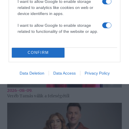
I want to allow Google to enable storage
2026-08-09.
related to analytics like cookies on web or
Ha izzadsz, erre a 3 létfontosságú elemre van szükség
device identifiers in apps.
I want to allow Google to enable storage
related to functionality of the website or app.
CONFIRM
Data Deletion
Data Access
Privacy Policy
2026-08-09.
Veréb Tamás válik a feleségétől