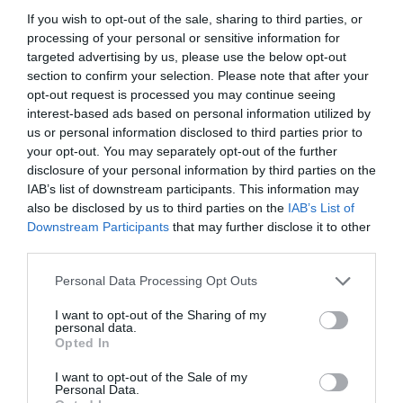
az este folyamán. Csenge emellett elmondta, hogy már a
sminkjét is megtervezte a nagy napra, a hajáról azonban
If you wish to opt-out of the sale, sharing to third parties, or
még nem döntött, ugyanis a leendő férje kontyot
processing of your personal or sensitive information for
szeretne, de neki a leengedett haj is nagyon tetszik.
targeted advertising by us, please use the below opt-out
section to confirm your selection. Please note that after your
opt-out request is processed you may continue seeing
Megosztás:
Facebook
Twitter
Pinterest
interest-based ads based on personal information utilized by
us or personal information disclosed to third parties prior to
your opt-out. You may separately opt-out of the further
Címkék:
esküvő
,
tervezés
,
lagzi
,
Varga Miklós Joe
,
disclosure of your personal information by third parties on the
Hrovatin Csenge
IAB’s list of downstream participants. This information may
also be disclosed by us to third parties on the
IAB’s List of
Korábbi bejegyzések
Következő bejegyzés
Downstream Participants
that may further disclose it to other
third parties.
Please note that this website/app uses one or more Google
HASONLÓ BEJEGYZÉSEK
Personal Data Processing Opt Outs
services and may gather and store information including but
not limited to your visit or usage behaviour. You may click to
I want to opt-out of the Sharing of my
personal data.
grant or deny consent to Google and its third-party tags to
Opted In
use your data for below specified purposes in below Google
consent section.
I want to opt-out of the Sale of my
Personal Data.