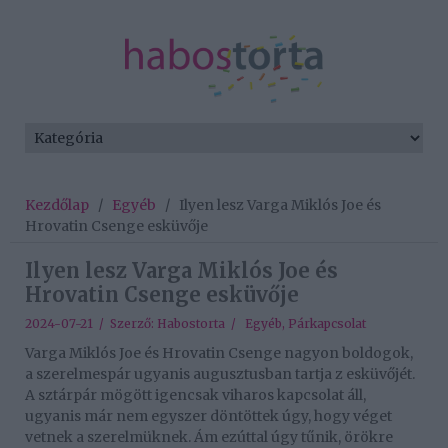
Kezdőlap
/
Egyéb
/
Ilyen lesz Varga Miklós Joe és
Hrovatin Csenge esküvője
Ilyen lesz Varga Miklós Joe és
Hrovatin Csenge esküvője
2024-07-21 / Szerző:
Habostorta
/
Egyéb
,
Párkapcsolat
Varga Miklós Joe és Hrovatin Csenge nagyon boldogok,
a szerelmespár ugyanis augusztusban tartja z esküvőjét.
A sztárpár mögött igencsak viharos kapcsolat áll,
ugyanis már nem egyszer döntöttek úgy, hogy véget
vetnek a szerelmüknek. Ám ezúttal úgy tűnik, örökre