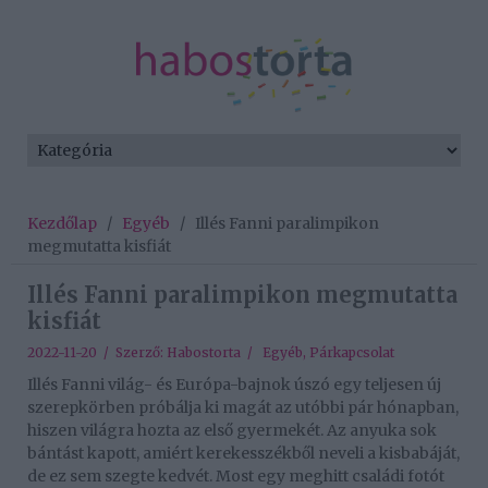
Kezdőlap
/
Egyéb
/
Illés Fanni paralimpikon
megmutatta kisfiát
Illés Fanni paralimpikon megmutatta
kisfiát
2022-11-20 / Szerző:
Habostorta
/
Egyéb
,
Párkapcsolat
Illés Fanni világ- és Európa-bajnok úszó egy teljesen új
szerepkörben próbálja ki magát az utóbbi pár hónapban,
hiszen világra hozta az első gyermekét. Az anyuka sok
bántást kapott, amiért kerekesszékből neveli a kisbabáját,
de ez sem szegte kedvét. Most egy meghitt családi fotót