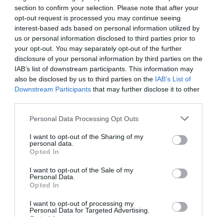
Megosztás:
Facebook
Twitter
Pinterest
section to confirm your selection. Please note that after your
opt-out request is processed you may continue seeing
interest-based ads based on personal information utilized by
Címkék:
család
,
babaszületés
,
Illés Fanni
us or personal information disclosed to third parties prior to
your opt-out. You may separately opt-out of the further
Korábbi bejegyzések
Következő bejegyzés
disclosure of your personal information by third parties on the
IAB’s list of downstream participants. This information may
also be disclosed by us to third parties on the
IAB’s List of
HASONLÓ BEJEGYZÉSEK
Downstream Participants
that may further disclose it to other
third parties.
Please note that this website/app uses one or more Google
Personal Data Processing Opt Outs
services and may gather and store information including but
not limited to your visit or usage behaviour. You may click to
I want to opt-out of the Sharing of my
personal data.
grant or deny consent to Google and its third-party tags to
Opted In
use your data for below specified purposes in below Google
consent section.
I want to opt-out of the Sale of my
Personal Data.
Opted In
I want to opt-out of processing my
Personal Data for Targeted Advertising.