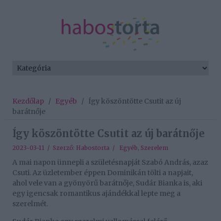
Kezdőlap
/
Egyéb
/
Így köszöntötte Csutit az új
barátnője
Így köszöntötte Csutit az új barátnője
2023-03-11 / Szerző:
Habostorta
/
Egyéb
,
Szerelem
A mai napon ünnepli a születésnapját Szabó András, azaz
Csuti. Az üzletember éppen Dominikán tölti a napjait,
ahol vele van a gyönyörű barátnője, Sudár Bianka is, aki
egy igencsak romantikus ajándékkal lepte meg a
szerelmét.