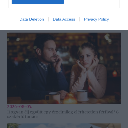
Data Deletion
Data Access
Privacy Policy
2026-08-06.
Kiderült Horányi Juli kisbabájának a neme
2026-08-05.
Hogyan élj együtt egy érzelmileg elérhetetlen férfival? 8
szakértő tanács