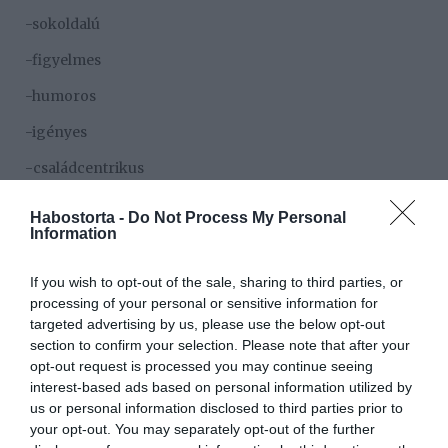
-sokoldalú
-figyelmes
-humoros
-igényes
-családcentrikus
-dinamikus
Habostorta -
Do Not Process My Personal
Information
-melegszívű
-nyugodt természetű (amíg nem vezet)
If you wish to opt-out of the sale, sharing to third parties, or
processing of your personal or sensitive information for
-erős
targeted advertising by us, please use the below opt-out
section to confirm your selection. Please note that after your
-nyitott
opt-out request is processed you may continue seeing
-leleményes
interest-based ads based on personal information utilized by
us or personal information disclosed to third parties prior to
-udvarias
your opt-out. You may separately opt-out of the further