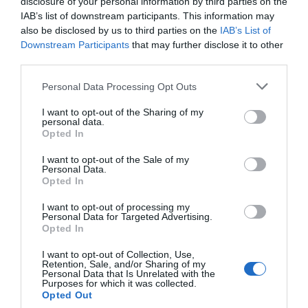
disclosure of your personal information by third parties on the
-céltudatos” – írta Bianka a kártyán, amire Csuti csak így
IAB’s list of downstream participants. This information may
reagált:
also be disclosed by us to third parties on the
IAB’s List of
Milyen igazad van, édes drága angyalkám.
Downstream Participants
that may further disclose it to other
third parties.
A szerelmesek egyébként már az elmúlt év vége óta egy
Please note that this website/app uses one or more Google
párt alkotnak, és láthatóan teljes köztük az összhang.
Personal Data Processing Opt Outs
services and may gather and store information including but
not limited to your visit or usage behaviour. You may click to
I want to opt-out of the Sharing of my
personal data.
Megosztás:
Facebook
Twitter
Pinterest
grant or deny consent to Google and its third-party tags to
Opted In
use your data for below specified purposes in below Google
consent section.
I want to opt-out of the Sale of my
Címkék:
Csuti
,
köszöntés
,
Sudár Bianka
,
Personal Data.
szerelemes üzenet
Opted In
Korábbi bejegyzések
Következő bejegyzés
I want to opt-out of processing my
Personal Data for Targeted Advertising.
Opted In
HASONLÓ BEJEGYZÉSEK
I want to opt-out of Collection, Use,
Retention, Sale, and/or Sharing of my
Personal Data that Is Unrelated with the
Purposes for which it was collected.
Opted Out