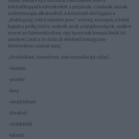
Sudár Bianka egy szerelmi vallomással felérő
üdvözlőlappal kedveskedett a párjának, Csutinak annak
születésnapja alkalmából. A köszöntő első lapján a
„Boldogság veled minden perc” szöveg szerepel, a belső
lapjaira pedig leírta, melyek azok a tulajdonságok, amiket
szeret az üzletemberben: egy igencsak hosszú listát írt,
amelyet Csuti a 24 órán át elérhető Instagram-
történetben osztott meg.
„Gondoltam, összeírom, ami eszembe jut rólad...
-őszinte
-pozitív
-laza
-megbízható
-törekvő
-érdeklődő
-kitartó