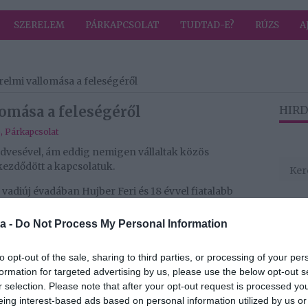
SZERELEM
PÁRKAPCSOLAT
TUDTAD-E?
RÚZS
A
relmi vallomása a feleségéről
lomása a feleségéről
HIRD
b
,
Párkapcsolat
kedvesével, ám eddig nemigen vállaltak közös
kezdődött a kapcsolatuk.
 vadiúj évadában Hujber Feri és 18 évvel fiatalabb
k majd, akik Londonból utaztak haza, hogy próbára
az elmúlt 7 évben sok mindent átvészelt, ám eddig
a -
Do Not Process My Personal Information
an sem, így örömmel fogadták a felkérést, hogy egy
to opt-out of the sale, sharing to third parties, or processing of your per
formation for targeted advertising by us, please use the below opt-out s
bbek között, hogy erősebben kerülhetünk ki belőle. De
r selection. Please note that after your opt-out request is processed y
dig gyengék lettünk volna, hanem hogy még inkább
eing interest-based ads based on personal information utilized by us or
rülmények között, ami a hétköznapi életben nem