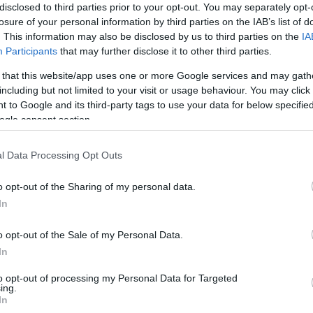
disclosed to third parties prior to your opt-out. You may separately opt-
zet adódik. Ezért is vállaltuk, mert ki akarjuk
losure of your personal information by third parties on the IAB’s list of
en kalandvágyó vagyok, ő is, és ez egy óriási kaland,
. This information may also be disclosed by us to third parties on the
IA
összejöttünk" – mondta a Valami Amerika sztárja az
Participants
that may further disclose it to other third parties.
l a következő gondolatokat fogalmazta meg:
 that this website/app uses one or more Google services and may gath
senyezni semmilyen formában, ő meg, mint
including but not limited to your visit or usage behaviour. You may click 
alkat, úgyhogy ez egy érdekes párosítás lesz. Nagyon
 to Google and its third-party tags to use your data for below specifi
ez a játék" – jegyezte meg bizakodva a színész.
ogle consent section.
a kapcsolatuk:
olt az első látásra” – jelentette ki mosolyogva, mire
l Data Processing Opt Outs
o opt-out of the Sharing of my personal data.
tunk, mondtam neki, tudod, milyen fontos az, hogy mi
lt, hogy őt kerestem egész életemben. Menekült egy
In
agát, mert rettegett, mi lesz, ha soha többé nem tud
 szabaduljon...” – mesélte.
o opt-out of the Sale of my Personal Data.
In
Pinterest
to opt-out of processing my Personal Data for Targeted
ing.
In
er Feri
,
szerelmi vallomás
,
fiatal feleség