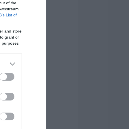
out of the
 downstream
B’s List of
er and store
to grant or
ed purposes