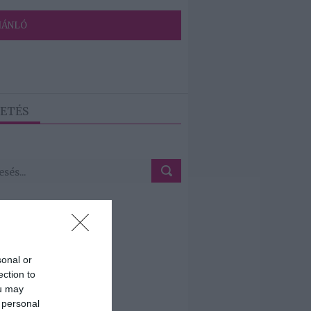
JÁNLÓ
ETÉS
sonal or
ection to
ou may
 personal