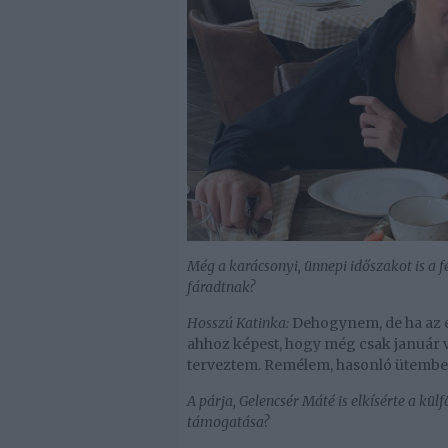
Még a karácsonyi, ünnepi időszakot is a f
fáradtnak?
Hosszú Katinka:
Dehogynem, de ha az em
ahhoz képest, hogy még csak január v
terveztem. Remélem, hasonló ütemben
A párja, Gelencsér Máté is elkísérte a kül
támogatása?