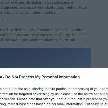
 hogy az ünnepek alatt is a felkészülésemre
 Amit elterveztem, azt végrehajtottam, s ebben Máté
ettem állt és áll a mindennapokban.
i?
gy Dél-Afrikában, Fokvárosban napsütésben tudtam
nzát is megúsztam... Szerencsére, a tréningek mellett
dául kirándultunk, amit mindketten élveztünk.
a -
Do Not Process My Personal Information
to opt-out of the sale, sharing to third parties, or processing of your per
formation for targeted advertising by us, please use the below opt-out s
r selection. Please note that after your opt-out request is processed y
eing interest-based ads based on personal information utilized by us or