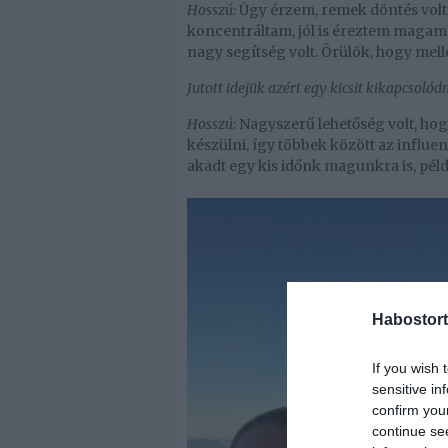
Hosszú:
Úgy érzem, remek döntés volt,
koncentráltam, jól is éreztem magam.
nagy segítség volt. Örülök, hogy mell
Jutott idejük azért egy kicsit kikapcsolódn
Hosszú:
Nagyszerű lehetőség volt, ho
készülni, így többek között az influe
akadt egy kis időnk magunkra is, pél
Habostort
If you wish 
sensitive in
confirm you
continue se