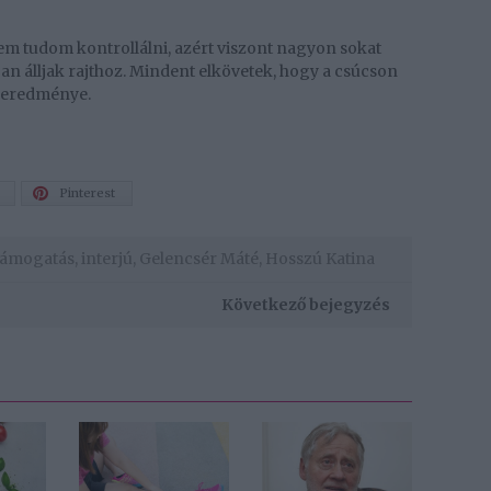
em tudom kontrollálni, azért viszont nagyon sokat
an álljak rajthoz. Mindent elkövetek, hogy a csúcson
z eredménye.
Pinterest
támogatás
,
interjú
,
Gelencsér Máté
,
Hosszú Katina
Következő bejegyzés