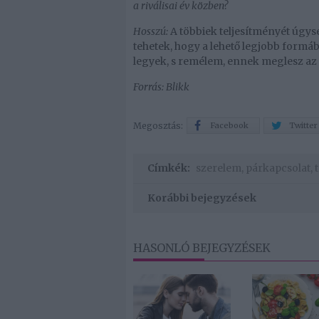
a riválisai év közben?
Hosszú:
A többiek teljesítményét úgys
tehetek, hogy a lehető legjobb formáb
legyek, s remélem, ennek meglesz a
Forrás: Blikk
Megosztás:
Facebook
Twitter
Címkék:
szerelem
,
párkapcsolat
,
Korábbi bejegyzések
HASONLÓ BEJEGYZÉSEK