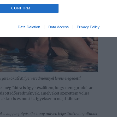
CONFIRM
Data Deletion
Data Access
Privacy Policy
ói játékokat? Milyen eredménnyel lenne elégedett?
, még Rióra is úgy készültem, hogy nem gondoltam
itűzött időeredmények, amelyeket szerettem volna
m akkor is és most is. Igyekszem majd kihozni
l, avagy befolyásolja, hogy milyen teljesítményt nyújtanak