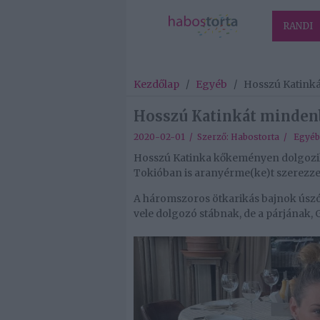
RANDI
Kezdőlap
/
Egyéb
/
Hosszú Katinká
Hosszú Katinkát mindenb
2020-02-01 / Szerző:
Habostorta
/
Egyéb
Hosszú Katinka kőkeményen dolgozik 
Tokióban is aranyérme(ke)t szerezze
A háromszoros ötkarikás bajnok úszó
vele dolgozó stábnak, de a párjának,