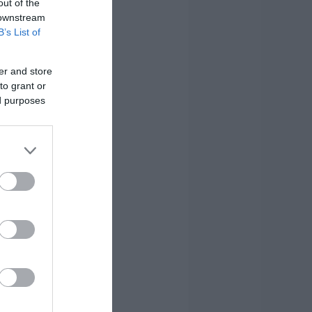
out of the
 downstream
B’s List of
er and store
to grant or
ed purposes