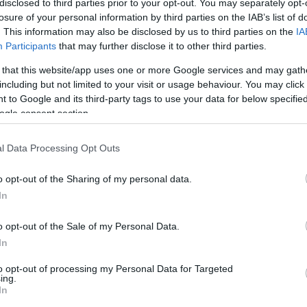
disclosed to third parties prior to your opt-out. You may separately opt-
losure of your personal information by third parties on the IAB’s list of
. This information may also be disclosed by us to third parties on the
IA
Participants
that may further disclose it to other third parties.
 that this website/app uses one or more Google services and may gath
including but not limited to your visit or usage behaviour. You may click 
 to Google and its third-party tags to use your data for below specifi
ogle consent section.
l Data Processing Opt Outs
o opt-out of the Sharing of my personal data.
In
o opt-out of the Sale of my Personal Data.
In
to opt-out of processing my Personal Data for Targeted
ing.
nagyobb rendben, jól működik a kapcsolatuk.
In
ntos, hogy lelkileg is kiegyensúlyozott legyen. Ha