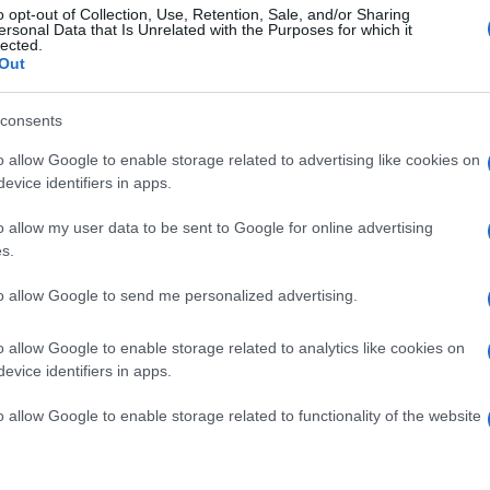
o opt-out of Collection, Use, Retention, Sale, and/or Sharing
munkára, az én esetemben az úszásra is sokkal
ersonal Data that Is Unrelated with the Purposes for which it
lected.
agyok, hogy a párom mellettem van, nagy segítség a
Out
csére minden a legnagyobb rendben, úgy gondolom,
consents
l ezt elképzelni?
o allow Google to enable storage related to advertising like cookies on
tök a felkészülési ütemről, a versenyekről.
evice identifiers in apps.
 csapat, amelynek tagjai segítenek. A klubomban, az
egtartják nekem a szükséges tréningeket, így azért
o allow my user data to be sent to Google for online advertising
s.
urta Dániel trénereként ismerté vált Nagy József is segíti a
to allow Google to send me personalized advertising.
kához?
 remekül látja a partról, hogy mi az, amiben javulnom
o allow Google to enable storage related to analytics like cookies on
logatottnál, biztosan sokat tanulhatok tőle.
evice identifiers in apps.
o allow Google to enable storage related to functionality of the website