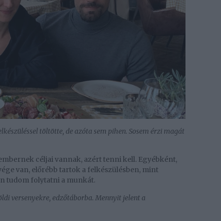
elkészüléssel töltötte, de azóta sem pihen. Sosem érzi magát
bernek céljai vannak, azért tenni kell. Egyébként,
ége van, előrébb tartok a felkészülésben, mint
 tudom folytatni a munkát.
földi versenyekre, edzőtáborba. Mennyit jelent a