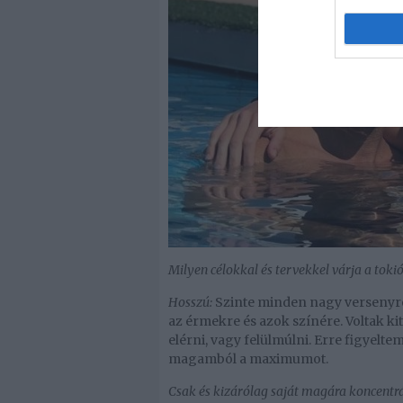
Milyen célokkal és tervekkel várja a toki
Hosszú:
Szinte minden nagy versenyre
az érmekre és azok színére. Voltak k
elérni, vagy felülmúlni. Erre figyelte
magamból a maximumot.
Csak és kizárólag saját magára koncentrá