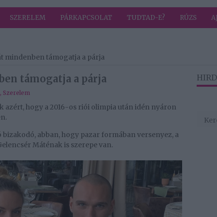
SZERELEM
PÁRKAPCSOLAT
TUDTAD-E?
RÚZS
A
t mindenben támogatja a párja
en támogatja a párja
HIRD
,
Szerelem
azért, hogy a 2016-os riói olimpia után idén nyáron
n.
 bizakodó, abban, hogy pazar formában versenyez, a
 Gelencsér Máténak is szerepe van.