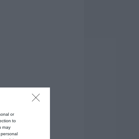
sonal or
ection to
ou may
 personal