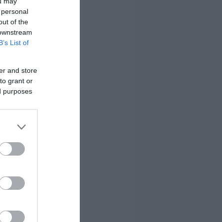
ou may
 personal
out of the
 downstream
B’s List of
er and store
to grant or
ed purposes