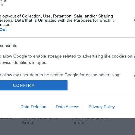
In
Pinterest
o opt-out of Collection, Use, Retention, Sale, and/or Sharing
ersonal Data that Is Unrelated with the Purposes for which it
lected.
Out
egyes Berci
,
sziget
,
Mihályfi Luca
,
koncertek
consents
Következő bejegyzés
o allow Google to enable storage related to advertising like cookies on
evice identifiers in apps.
o allow my user data to be sent to Google for online advertising
s.
CONFIRM
to allow Google to send me personalized advertising.
Data Deletion
Data Access
Privacy Policy
2026-08-06.
2026-08-06.
o allow Google to enable storage related to analytics like cookies on
Lemondta
Kiderült Horányi
evice identifiers in apps.
kisfia
esküvőjét Nemes
Juli kisbabájának a
Anna
neme
o allow Google to enable storage related to functionality of the website