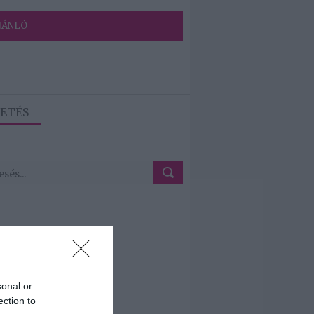
JÁNLÓ
ETÉS
sonal or
ection to