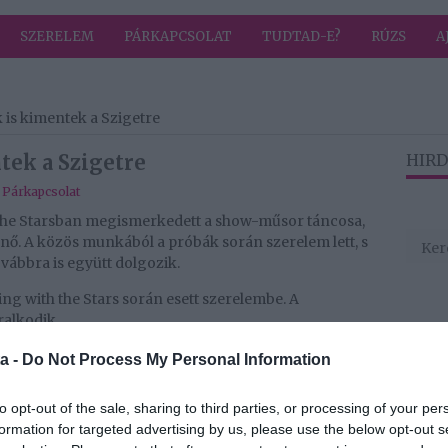
SZERELEM
PÁRKAPCSOLAT
TUDTAD-E?
RÚZS
A
 is kimentek a Szigetre
tek a Szigetre
HIRD
,
Párkapcsolat
the Starsban megismerkedett a show-műsor táncosa,
nő. A közös munkából a próbák során szerelem lett, s
továbbra is együtt dolgozik.
ng with the Stars során esett szerelembe. A
alkodik.
nő legújabb videóklipjéhez, ahol több férfi is táncol
a -
Do Not Process My Personal Information
to opt-out of the sale, sharing to third parties, or processing of your per
Hegyes Berci és Mihályfi Luca kapcsolatában. A
formation for targeted advertising by us, please use the below opt-out s
s boldogan vállalkozott, hogy készítsen egy szexi