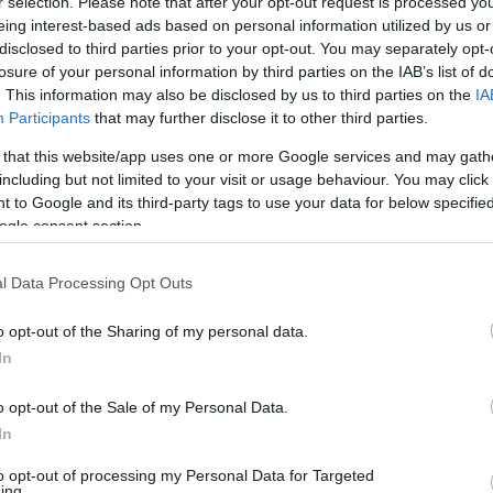
r selection. Please note that after your opt-out request is processed y
ég úgy is, hogy az énekesnő több férfival táncol a
eing interest-based ads based on personal information utilized by us or
disclosed to third parties prior to your opt-out. You may separately opt-
gazán izgat, mert tényleg munkaként fogom fel az
losure of your personal information by third parties on the IAB’s list of
i, ahogy rám, és – minden hiúság nélkül ki merem
. This information may also be disclosed by us to third parties on the
IA
tudom úgy megfogni, hogy elolvadjon – jelentette ki
Participants
that may further disclose it to other third parties.
relme teljes bizalmát. A Sziget első napján például
 that this website/app uses one or more Google services and may gath
ta a kedvesét a buliforgatagban.
including but not limited to your visit or usage behaviour. You may click 
. Gyorsan kikísértem a transzferéhez, aztán visszajön,
 to Google and its third-party tags to use your data for below specifi
l a mi napunk a csütörtöki, Nelly Furtadót várjuk a
ogle consent section.
 el a táncos.
l Data Processing Opt Outs
ivel foglalkozik most, hogy nem kell egy újabb
o opt-out of the Sharing of my personal data.
tem a műsort, de van egy olyan érzésem, hogy
In
laltam volna. Jó ez a kis pihenő. De ha tavasszal vagy
bánom, hogy van más elfoglaltságom, hiszen például a
o opt-out of the Sale of my Personal Data.
ugusztus 14-én a Forever Dance with the Stars című
In
lök – árulta el a táncos, aki nyitott arra is, hogy
gánórákat ad, illetve egy esküvőre készülő párral is
to opt-out of processing my Personal Data for Targeted
agy napjukat az első tánccal.
ing.