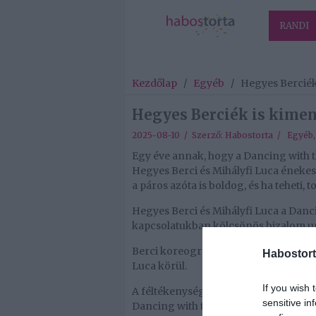
RANDI
Kezdőlap
/
Egyéb
/
Hegyes Berciék
Hegyes Berciék is kimen
2025-08-10 / Szerző:
Habostorta
/
Egyéb
Egy éve annak, hogy a Dancing with 
Hegyes Berci és Mihályfi Luca énekes
a páros azóta is boldog, és ha teheti, 
Hegyes Berci és Mihályfi Luca a Danci
kapcsolatukban kölcsönös bizalom ur
Berci koreográfiát készített az énekes
Habostort
Luca körül.
If you wish 
A féltékenység nem játszik szerepet 
sensitive in
Dancing with the Stars táncosa arra i