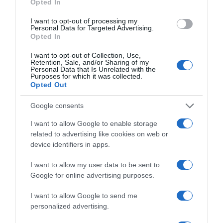
Opted In
I want to opt-out of processing my
Personal Data for Targeted Advertising.
Opted In
I want to opt-out of Collection, Use,
Retention, Sale, and/or Sharing of my
Personal Data that Is Unrelated with the
2026-08-07.
Purposes for which it was collected.
Túlzott félelem a közös jövőtől – hogyan kerüld el egy új
Opted Out
párkapcsolatban?
Google consents
I want to allow Google to enable storage
related to advertising like cookies on web or
device identifiers in apps.
I want to allow my user data to be sent to
Google for online advertising purposes.
I want to allow Google to send me
personalized advertising.