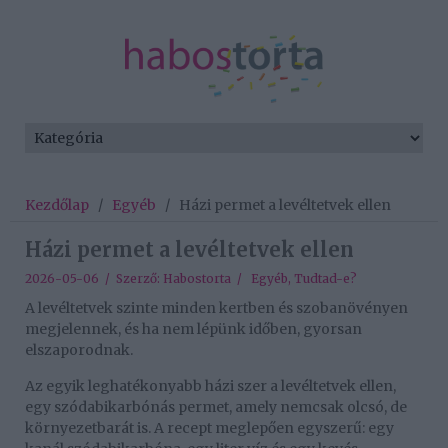
Kezdőlap
/
Egyéb
/
Házi permet a levéltetvek ellen
Házi permet a levéltetvek ellen
2026-05-06 / Szerző:
Habostorta
/
Egyéb
,
Tudtad-e?
A levéltetvek szinte minden kertben és szobanövényen
megjelennek, és ha nem lépünk időben, gyorsan
elszaporodnak.
Az egyik leghatékonyabb házi szer a levéltetvek ellen,
egy szódabikarbónás permet, amely nemcsak olcsó, de
környezetbarát is. A recept meglepően egyszerű: egy