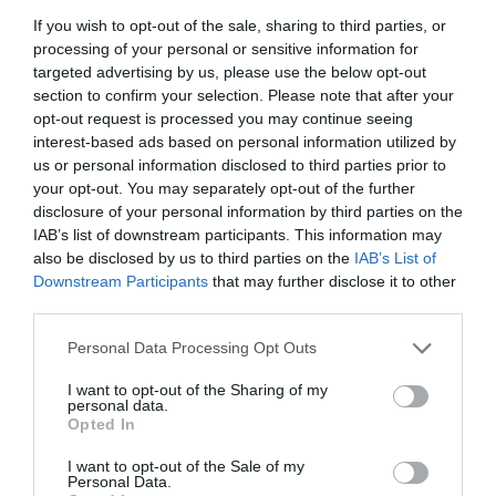
Fontos azonban, hogy ne várjunk azonnali csodát: a
If you wish to opt-out of the sale, sharing to third parties, or
természetes megoldásoknál a rendszeresség a kulcs. Ha
processing of your personal or sensitive information for
viszont kitartóan alkalmazzuk, látványosan
targeted advertising by us, please use the below opt-out
visszaszoríthatók a kártevők.
section to confirm your selection. Please note that after your
opt-out request is processed you may continue seeing
Megosztás:
Facebook
Twitter
Pinterest
interest-based ads based on personal information utilized by
us or personal information disclosed to third parties prior to
your opt-out. You may separately opt-out of the further
Címkék:
védekezés
,
házilag
,
levéltetű
,
permet
disclosure of your personal information by third parties on the
IAB’s list of downstream participants. This information may
Korábbi bejegyzések
Következő bejegyzés
also be disclosed by us to third parties on the
IAB’s List of
Downstream Participants
that may further disclose it to other
third parties.
HASONLÓ BEJEGYZÉSEK
Please note that this website/app uses one or more Google
Personal Data Processing Opt Outs
services and may gather and store information including but
not limited to your visit or usage behaviour. You may click to
I want to opt-out of the Sharing of my
personal data.
grant or deny consent to Google and its third-party tags to
Opted In
use your data for below specified purposes in below Google
consent section.
I want to opt-out of the Sale of my
Personal Data.