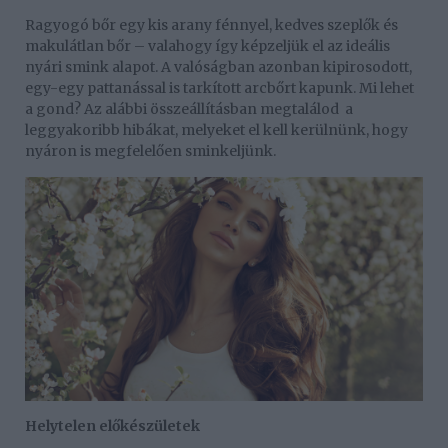
Ragyogó bőr egy kis arany fénnyel, kedves szeplők és
makulátlan bőr – valahogy így képzeljük el az ideális
nyári smink alapot. A valóságban azonban kipirosodott,
egy-egy pattanással is tarkított arcbőrt kapunk. Mi lehet
a gond? Az alábbi összeállításban megtalálod a
leggyakoribb hibákat, melyeket el kell kerülnünk, hogy
nyáron is megfelelően sminkeljünk.
Helytelen előkészületek