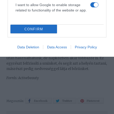
I want to allow Google to enable storage
related to functionality of the website or app.
Nem elég tartós
CONFIRM
Nyáron nagyon fontos, hogy az elkészült smink bírja a
környezeti megpróbáltatásokat is, és tartós legyen. A
vízálló termékek (alapozó és szempillaspirál)
Data Deletion
Data Access
Privacy Policy
elengedhetetlenek ilyenkor. Nagy segítségünkre lehet
még egy fixáló spray, amit nem csak a smink elkészülte
után használhatunk, de napközben akár többször is. Ez
egyrészt felfrissíti a sminket, és segít azt a helyén tartani,
másrészt pedig nedvességgel látja el bőrünket.
Forrás: Activebeauty
Megosztás:
Facebook
Twitter
Pinterest