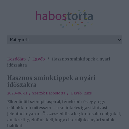
Kezdőlap
/
Egyéb
/
Hasznos sminktippek a nyári
időszakra
Hasznos sminktippek a nyári
időszakra
2020-06-11 / Szerző:
Habostorta
/
Egyéb
,
Rúzs
Elkenődött szempillaspirál, fénylő bőr és egy-egy
előbukkanó mitesszer – a sminkelés igazi kihívást
jelenthet nyáron. Összeszedtük a legfontosabb dolgokat,
amikre figyelnünk kell, hogy elkerüljük a nyári smink
bakikat.