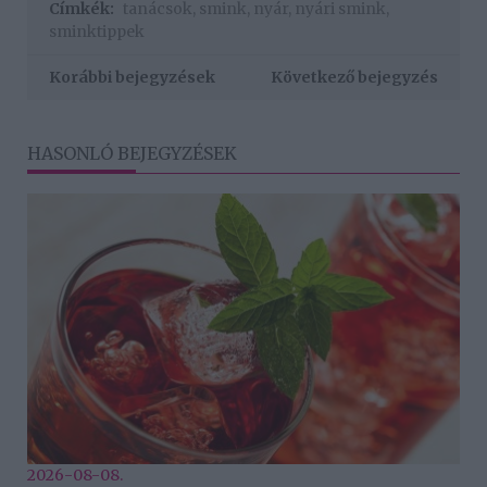
Címkék:
tanácsok
,
smink
,
nyár
,
nyári smink
,
sminktippek
Korábbi bejegyzések
Következő bejegyzés
HASONLÓ BEJEGYZÉSEK
2026-08-08.