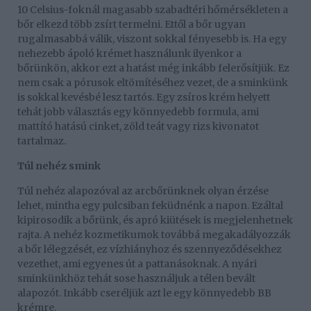
10 Celsius-foknál magasabb szabadtéri hőmérsékleten a
bőr elkezd több zsírt termelni. Ettől a bőr ugyan
rugalmasabbá válik, viszont sokkal fényesebb is. Ha egy
nehezebb ápoló krémet használunk ilyenkor a
bőrünkön, akkor ezt a hatást még inkább felerősítjük. Ez
nem csak a pórusok eltömítéséhez vezet, de a sminkünk
is sokkal kevésbé lesz tartós. Egy zsíros krém helyett
tehát jobb választás egy könnyedebb formula, ami
mattító hatású cinket, zöld teát vagy rizs kivonatot
tartalmaz.
Túl nehéz smink
Túl nehéz alapozóval az arcbőrünknek olyan érzése
lehet, mintha egy pulcsiban feküdnénk a napon. Ezáltal
kipirosodik a bőrünk, és apró kiütések is megjelenhetnek
rajta. A nehéz kozmetikumok továbbá megakadályozzák
a bőr lélegzését, ez vízhiányhoz és szennyeződésekhez
vezethet, ami egyenes út a pattanásoknak. A nyári
sminkünkhöz tehát sose használjuk a télen bevált
alapozót. Inkább cseréljük azt le egy könnyedebb BB
krémre.