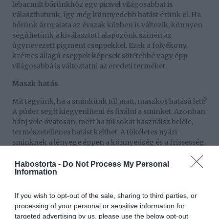
lebarnult bőrünkhöz egy picivel világosabbat is
választhatunk, így még könnyedebb hatást érünk el. Ha
bőrünk árnyalata az évszak közben is változik, könnyen
segíthetünk a kiválasztott alapozónk színén az
úgynevezett pigment cseppekkel. Ezek a folyékony,
krémes állagú cseppek képesek sötétebbé vagy épp
világosabbá is változtatni az eredeti terméket.
Maszk-hatás
Mit tegyünk, ha a sminkünk túl matt, maszkos hatású lett?
A púder segít kiegyenlíteni és fixálni a sminket. Azonban
bánj vele óvatosan, mert ha túl sokat használsz belőle,
természetellenes hatást kelthet. A tökéletes nyári
sminknek a lényege éppen a könnyedség és a frissesség.
Ha mégis mattítani szeretnél, csak a T-zónában (homlok,
áll) használj púdert!
Habostorta -
Do Not Process My Personal
Information
If you wish to opt-out of the sale, sharing to third parties, or
processing of your personal or sensitive information for
targeted advertising by us, please use the below opt-out