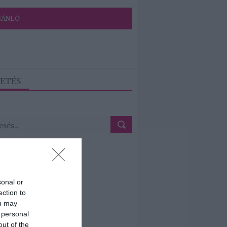
JÁNLÓ
ETÉS
sonal or
ection to
ou may
 personal
out of the