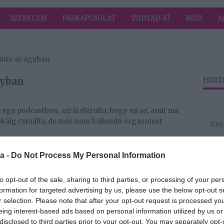
SZERELEM
PÁRKAPCSOLAT
TUDTAD-E?
RÚZS
A
zinte az ágyban
gyban
HIRD
t egy podcastben, azt is elárulta, hogy mi az, amit ma
káig csinálta, de már nem hajlandó orgazmust
nk, hogy a férfi is jól érezze magát, amiért
a -
Do Not Process My Personal Information
lett mondanunk, hogy sikerült, hogy ő is jól érezze
ogy az ő igényeit helyezzük a sajátjaink elé –
to opt-out of the sale, sharing to third parties, or processing of your per
Emily című műsorban, amelyben Emily Morse
formation for targeted advertising by us, please use the below opt-out s
r selection. Please note that after your opt-out request is processed y
Macskanőt, amelyben Halle Berry játszotta a
eing interest-based ads based on personal information utilized by us or
alakításáért Arany Málna díjat kapott, a színésznő
disclosed to third parties prior to your opt-out. You may separately opt-