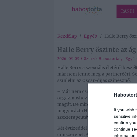
RANDI
Kezdőlap
/
Egyéb
/
Halle Berry ős
Halle Berry őszinte az á
2026-03-03 / Szerző:
Habostorta
/
Egyéb
Halle Berry a szexuális életéről beszél
már nem tenne meg a partneréért. So
színlelni az Oscar-díjas színésznő.
– Már nem csinálom. Meg kellett tennü
Habostort
orgazmushoz juttatott minket. Azt kel
magát. De miről szól ez? Azt jelenti, h
If you wish 
magyarázta Halle Berry a Sex With 
sensitive in
szexterapeutával beszélgetett.
confirm you
Két évtizeddel ezelőtt mutatták be A 
continue se
címszerepet. Annak ellenére, hogy az 
information 