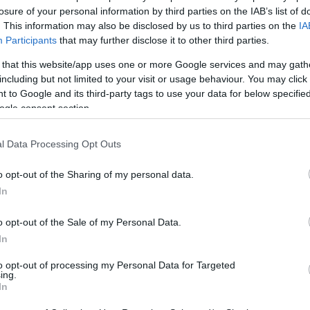
 premierjére. Az Oscar-díjas sztár félmeztelenül,
losure of your personal information by third parties on the IAB’s list of
ázott, és hangsúlyozta, hogy Patience Phillips, azaz
. This information may also be disclosed by us to third parties on the
IA
éhez.
Participants
that may further disclose it to other third parties.
az első, ahogy te is első vagy saját magadnak.
 that this website/app uses one or more Google services and may gath
y kölcsönösen élvezetes élmény legyen, hogy aztán
including but not limited to your visit or usage behaviour. You may click 
 oldalunkra és aludhassunk el, hogy jól éreztük
 to Google and its third-party tags to use your data for below specifi
l, a másik pedig a plafont bámulja, és azt gondolja,
ogle consent section.
nő.
l Data Processing Opt Outs
ogy megkérte a kezét zenész párja, Van Hunt, akivel hat
n jöttek össze. A színésznő Jimmy Fallon műsorában a
korábbi pletykára, miszerint nemet mondott volna a
o opt-out of the Sharing of my personal data.
In
o opt-out of the Sale of my Personal Data.
Pinterest
In
to opt-out of processing my Personal Data for Targeted
inte
,
agy
,
megjátszás
ing.
In
Következő bejegyzés