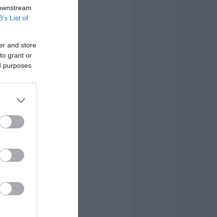
 downstream
B’s List of
er and store
to grant or
ed purposes