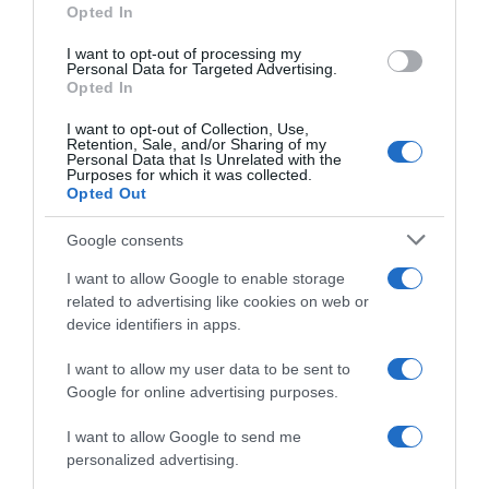
Opted In
I want to opt-out of processing my
Personal Data for Targeted Advertising.
Forrás: Blikk
Opted In
I want to opt-out of Collection, Use,
Megosztás:
Facebook
Twitter
Pinterest
Retention, Sale, and/or Sharing of my
Personal Data that Is Unrelated with the
Purposes for which it was collected.
Opted Out
Címkék:
párkapcsolat
,
házasság
,
vallomás
,
Hajdu
Steve
Google consents
Korábbi bejegyzések
Következő bejegyzés
I want to allow Google to enable storage
related to advertising like cookies on web or
device identifiers in apps.
HASONLÓ BEJEGYZÉSEK
I want to allow my user data to be sent to
Google for online advertising purposes.
I want to allow Google to send me
personalized advertising.