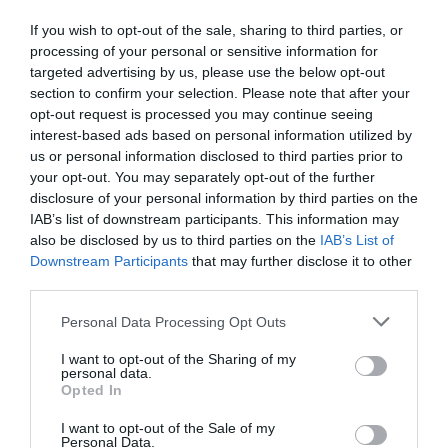
A viccet félretéve, a házaspár úgy érzi, igen sikeres a
házasságuk. „Különleges kapcsolat a miénk” –
If you wish to opt-out of the sale, sharing to third parties, or
nyilatkozta angolul Alexandra.
processing of your personal or sensitive information for
targeted advertising by us, please use the below opt-out
section to confirm your selection. Please note that after your
opt-out request is processed you may continue seeing
interest-based ads based on personal information utilized by
us or personal information disclosed to third parties prior to
your opt-out. You may separately opt-out of the further
disclosure of your personal information by third parties on the
IAB’s list of downstream participants. This information may
also be disclosed by us to third parties on the
IAB’s List of
Downstream Participants
that may further disclose it to other
third parties.
Please note that this website/app uses one or more Google
Personal Data Processing Opt Outs
services and may gather and store information including but
not limited to your visit or usage behaviour. You may click to
I want to opt-out of the Sharing of my
personal data.
grant or deny consent to Google and its third-party tags to
Opted In
use your data for below specified purposes in below Google
consent section.
I want to opt-out of the Sale of my
Personal Data.