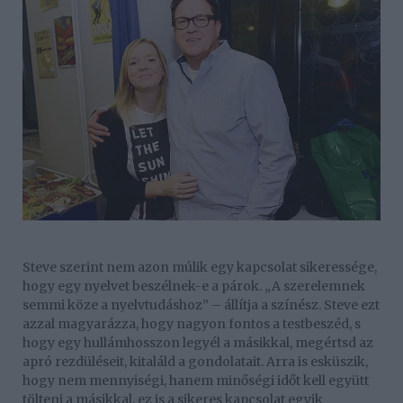
Steve szerint nem azon múlik egy kapcsolat sikeressége,
hogy egy nyelvet beszélnek-e a párok. „A szerelemnek
semmi köze a nyelvtudáshoz” – állítja a színész. Steve ezt
azzal magyarázza, hogy nagyon fontos a testbeszéd, s
hogy egy hullámhosszon legyél a másikkal, megértsd az
apró rezdüléseit, kitaláld a gondolatait. Arra is esküszik,
hogy nem mennyiségi, hanem minőségi időt kell együtt
tölteni a másikkal, ez is a sikeres kapcsolat egyik