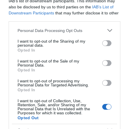
IAB’s list of downstream participants. This information may
also be disclosed by us to third parties on the
IAB’s List of
Downstream Participants
that may further disclose it to other
third parties.
Please note that this website/app uses one or more Google
Personal Data Processing Opt Outs
services and may gather and store information including but
not limited to your visit or usage behaviour. You may click to
I want to opt-out of the Sharing of my
personal data.
grant or deny consent to Google and its third-party tags to
Opted In
use your data for below specified purposes in below Google
consent section.
I want to opt-out of the Sale of my
Personal Data.
Opted In
I want to opt-out of processing my
Personal Data for Targeted Advertising.
Opted In
I want to opt-out of Collection, Use,
Sleek look
Retention, Sale, and/or Sharing of my
Personal Data that Is Unrelated with the
Purposes for which it was collected.
Ha modern bubi frizuránk van, akkor ezt a hajviseletet
Opted Out
nekünk találták ki. Egy hajvasaló segítségével
egyenesítsük ki fürtjeinket, fésüljük hátra, majd