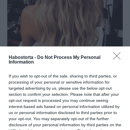
Habostorta -
Do Not Process My Personal
Information
Hullámos haj és fonott copf
If you wish to opt-out of the sale, sharing to third parties, or
Ha alapból hullámos a hajunk, akkor nem lesz sok
processing of your personal or sensitive information for
teendőnk. Mindenki másnak azonban kézbe kell vennie
targeted advertising by us, please use the below opt-out
a hajgöndörítőt. Ha sikerült begöndörítenünk a
section to confirm your selection. Please note that after your
hajunkat, akkor már csak be kell fonnunk egy tincset, és
opt-out request is processed you may continue seeing
hullámcsatokkal rögzíteni.
interest-based ads based on personal information utilized by
us or personal information disclosed to third parties prior to
your opt-out. You may separately opt-out of the further
disclosure of your personal information by third parties on the