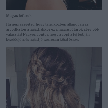
Magas lófarok
Ha nem szereted, hogy tánc közben állandóan az
arcodba lóg a hajad, akkor ez a magas lófarok a legjobb
választás! Nagyon fontos, hogy a copf a fej búbján
kezdődjön, és hajad jó szorosan kösd össze.