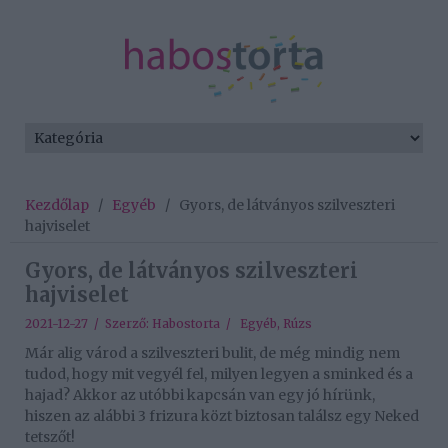
Kezdőlap
/
Egyéb
/
Gyors, de látványos szilveszteri
hajviselet
Gyors, de látványos szilveszteri
hajviselet
2021-12-27 / Szerző:
Habostorta
/
Egyéb
,
Rúzs
Már alig várod a szilveszteri bulit, de még mindig nem
tudod, hogy mit vegyél fel, milyen legyen a sminked és a
hajad? Akkor az utóbbi kapcsán van egy jó hírünk,
hiszen az alábbi 3 frizura közt biztosan találsz egy Neked
tetszőt!