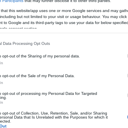
Participants
that may further disclose it to other third parties.
 that this website/app uses one or more Google services and may gath
including but not limited to your visit or usage behaviour. You may click 
 to Google and its third-party tags to use your data for below specifi
ogle consent section.
l Data Processing Opt Outs
o opt-out of the Sharing of my personal data.
In
o opt-out of the Sale of my Personal Data.
In
to opt-out of processing my Personal Data for Targeted
ing.
In
árnyalatban
o opt-out of Collection, Use, Retention, Sale, and/or Sharing
ersonal Data that Is Unrelated with the Purposes for which it
bbelik idén is hódítanak. Csodaszép ezüstös és
lected.
Out
mást a kínálatban a nyári gyerek cipők tekintetében