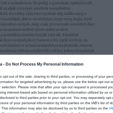
ett a színeiben is. Ez pedig a gyerekek cipőinél is jól
ek uralják a terepet, amelyek eszméletlen
ól. Ha eddig a kis hercegnőnk alig találta meg a
zandálját, akkor most biztos, hogy meg fogja. Ezek
ifejezetten szépek, még csak giccsesnek sem lehet őket
s árnyalatai mellett olyan mályvacukor
arantáltan imádni fogják a kicsik. Ráadásul
 ilyen szépségekre, hanem a fiú cipők terén is. Az
 nem kislányos színárnyalatokban kaphatóak, viszont
 kombinációkban a különféle zöldes, kékes árnyalatok
alatokat még a jól ismert sportmárkák is átvették.
adidas szandálok között meglehetősen sok olyan szép
a -
Do Not Process My Personal Information
en imádni fog, mert színeiben pont úgy festenek,
na elő.
to opt-out of the sale, sharing to third parties, or processing of your per
formation for targeted advertising by us, please use the below opt-out s
r selection. Please note that after your opt-out request is processed y
eing interest-based ads based on personal information utilized by us or
disclosed to third parties prior to your opt-out. You may separately opt-
losure of your personal information by third parties on the IAB’s list of
. This information may also be disclosed by us to third parties on the
IA