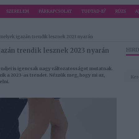
SZERELEM
PÁRKAPCSOLAT
TUDTAD-E?
RÚZS
A
melyek igazán trendik lesznek 2023 nyarán
azán trendik lesznek 2023 nyarán
HIRD
endjei is igencsak nagy változatosságot mutatnak.
zik a 2023-as trendet. Nézzük meg, hogy mi az,
lni.