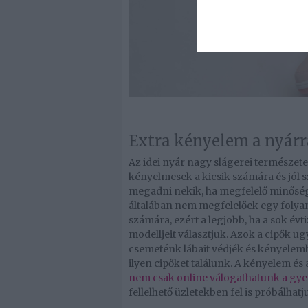
Extra kényelem a nyárr
Az idei nyár nagy slágerei természete
kényelmesek a kicsik számára és jól 
megadni nekik, ha megfelelő minőség
általában nem megfelelőek egy foly
számára, ezért a legjobb, ha a sok évt
modelljeit választjuk. Azok a cipők ug
csemeténk lábait védjék és kényelemb
ilyen cipőket találunk. A kényelem és 
nem csak online válogathatunk a gy
fellelhető üzletekben fel is próbálhatj