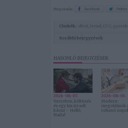
Megosztás:
Facebook
Twitter
Címkék:
divat
,
trend
,
CCC
,
gyerek
Korábbi bejegyzések
HASONLÓ BEJEGYZÉSEK
2026-08-07.
2026-08-03.
Szerelem, költözés
Modern
és egy kis izraeli
megoldások 
káosz – Helló,
rohanó napo
Haifa!