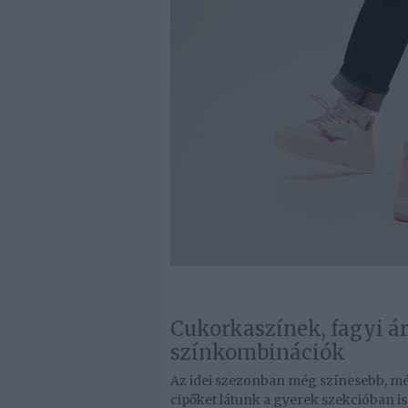
Cukorkaszínek, fagyi á
színkombinációk
Az idei szezonban még színesebb, m
cipőket látunk a gyerek szekcióban is