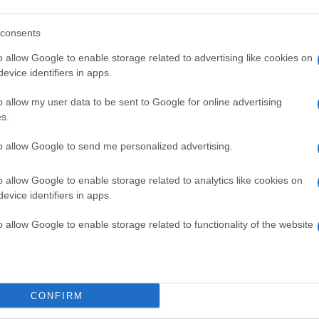
tt szinte mindenféle színárnyalatot, biztos, hogy lesz
éle színben játszó, holografikus árnyalatok is
consents
belik a fény játékát kihasználva képesek változtatni a
zó, a világítós cipők visszatértek a divatba, és bizony
o allow Google to enable storage related to advertising like cookies on
értük őrülni.
evice identifiers in apps.
o allow my user data to be sent to Google for online advertising
s.
to allow Google to send me personalized advertising.
o allow Google to enable storage related to analytics like cookies on
evice identifiers in apps.
o allow Google to enable storage related to functionality of the website
CONFIRM