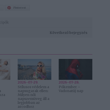
Pinterest
cipők
Következő bejegyzés
2026-07-29.
2026-07-28.
Stílusos védelem a
Pókember –
a
napsugarak ellen:
Vadonatúj nap
kra
Milyen női
napszemüveg áll a
legjobban az
arcodhoz