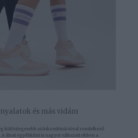
rnyalatok és más vidám
ég különlegesebb színkombinációval rendelkező
. A divat egyébként is nagyot változott ebben a