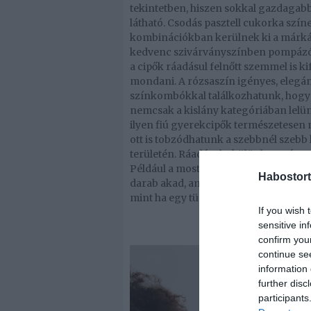
tekintetben, hiszen sokkal gazdagabb l
látható. Csodás pasztell cukorka szín
kombinációkban kerülnek ki a márkákt
kedvenc szivárványszínben pompázó s
a cipők ráadásul felnőtt szemmel is k
mondani. A rózsaszín igényes, elegán
színkombókkal találkozhatunk, hogy g
nemcsak a kislány kategóriában lelünk
ilyen fiú gyerekcipők természetesen
ott is tobzódhatunk a szebbnél szebb
területén. Ráadásul a különleges árny
Például a most piacra dobott gyerek 
Habostort
darab akad, amit gyermekünk egyenes
mint ha egy tündérmeséből léptek vol
If you wish 
sensitive in
confirm you
continue se
information 
further disc
participants