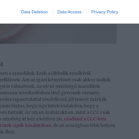
Data Deletion
Data Access
Privacy Policy
a
sen a szandálok. Ezek a lábbelik rendkívül
szellőznek. Ám az igazi kényelmet csak akkor tudjuk
et is választunk. Az olcsó minőségű szandálok
amatosan növekedésben lévő gyermek csemete
izedes tapasztalattal rendelkező, jól ismert márkák
yanis biztos, hogy úgy lettek kialakítva, hogy a
en tartsák. Az olyan áruházakban, mint a CCC csak
a minőség itt kéz a kézben jár,
ráadásul a CCC-ben
ermek cipők kínálatában
, de az országban több helyen
uk őket.