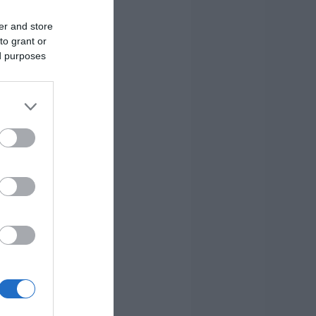
er and store
to grant or
ed purposes