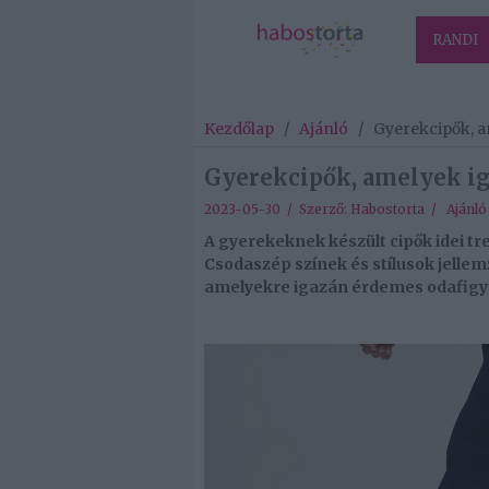
RANDI
Kezdőlap
/
Ajánló
/
Gyerekcipők, a
Gyerekcipők, amelyek ig
2023-05-30 / Szerző:
Habostorta
/
Ajánló
A gyerekeknek készült cipők idei tr
Csodaszép színek és stílusok jellem
amelyekre igazán érdemes odafigye