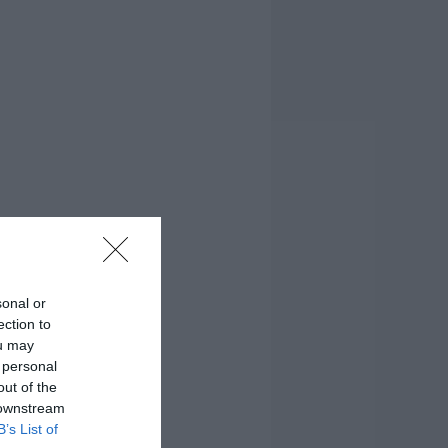
sonal or
ection to
ou may
 personal
out of the
 downstream
B’s List of