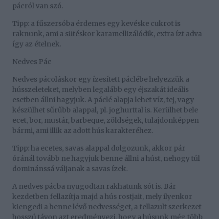
pácról van szó.
Tipp: a fűszersóba érdemes egy kevéske cukrot is
raknunk, ami a sütéskor karamellizálódik, extra ízt adva
így az ételnek.
Nedves Pác
Nedves pácoláskor egy ízesített páclébe helyezzük a
hússzeleteket, melyben legalább egy éjszakát ideális
esetben állni hagyjuk. A páclé alapja lehet víz, tej, vagy
készülhet sűrűbb alappal, pl. joghurttal is. Kerülhet bele
ecet, bor, mustár, barbeque, zöldségek, tulajdonképpen
bármi, ami illik az adott hús karakteréhez.
Tipp: ha ecetes, savas alappal dolgozunk, akkor pár
óránál tovább ne hagyjuk benne állni a húst, nehogy túl
dominánssá váljanak a savas ízek.
A nedves pácba nyugodtan rakhatunk sót is. Bár
kezdetben fellazítja majd a hús rostjait, mely ilyenkor
kiengedi a benne lévő nedvességet, a fellazult szerkezet
hosszú távon azt eredményezi, hogy a húsunk még több