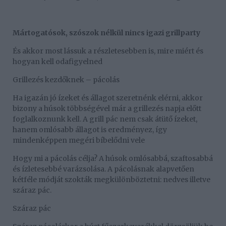
Mártogatósok, szószok nélkül nincs igazi grillparty
És akkor most lássuk a részletesebben is, mire miért és
hogyan kell odafigyelned
Grillezés kezdőknek – pácolás
Ha igazán jó ízeket és állagot szeretnénk elérni, akkor
bizony a húsok többségével már a grillezés napja előtt
foglalkoznunk kell. A grill pác nem csak átütő ízeket,
hanem omlósabb állagot is eredményez, így
mindenképpen megéri bíbelődni vele
Hogy mi a pácolás célja? A húsok omlósabbá, szaftosabbá
és ízletesebbé varázsolása. A pácolásnak alapvetően
kétféle módját szokták megkülönböztetni: nedves illetve
száraz pác.
Száraz pác