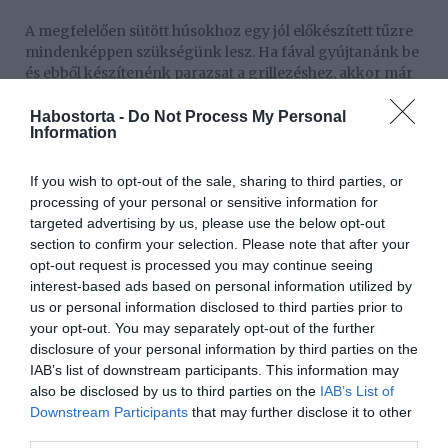
A megfelelően sütött húsokhoz egy jól előkészített tűzre
mindenképpen szükségünk lesz. Ha fával gyújtanánk be
és ebből készítenénk parazsat a grillezéshez, akkor már
órákkal a sütés előtt érdemes nekiállni (persze a fa
mennyiségétől nagyban függ az idő).
Habostorta -
Do Not Process My Personal
Information
Fontos, hogy a grillezésnek ne álljunk neki addig míg
lángol a tűz, ebben az esteben ugyanis egy kívül
If you wish to opt-out of the sale, sharing to third parties, or
feketeére sült, belül akár nyers hússzelet lehet a
processing of your personal or sensitive information for
végeredmény. Grillezni mindig parázson kezdjünk el!
targeted advertising by us, please use the below opt-out
section to confirm your selection. Please note that after your
Ha gyorsítani szeretnénk a folyamaton, akkor
opt-out request is processed you may continue seeing
nyugodtan használjunk faszenet vagy brikettet, amiket a
interest-based ads based on personal information utilized by
nyári szezonban a legtöbb hipermarketben be tudunk
us or personal information disclosed to third parties prior to
szerezni.
your opt-out. You may separately opt-out of the further
Használjunk újságpapírt amire kisebb ágakat esetleg
disclosure of your personal information by third parties on the
gyújtókockákat majd végül faszenet halmozunk, majd
IAB’s list of downstream participants. This information may
gyújtsuk be. Ezzel az eljárással akár fél óra alatt szuper
also be disclosed by us to third parties on the
IAB’s List of
parazsunk lesz, amin el is kezdhetünk grillezni.
Downstream Participants
that may further disclose it to other
third parties.