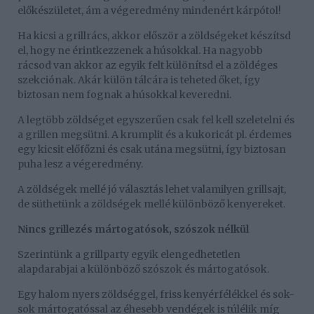
előkészületet, ám a végeredmény mindenért kárpótol!
Ha kicsi a grillrács, akkor először a zöldségeket készítsd
el, hogy ne érintkezzenek a húsokkal. Ha nagyobb
rácsod van akkor az egyik felt különítsd el a zöldéges
szekciónak. Akár külön tálcára is teheted őket, így
biztosan nem fognak a húsokkal keveredni.
A legtöbb zöldséget egyszerűen csak fel kell szeletelni és
a grillen megsütni. A krumplit és a kukoricát pl. érdemes
egy kicsit előfőzni és csak utána megsütni, így biztosan
puha lesz a végeredmény.
A zöldségek mellé jó választás lehet valamilyen grillsajt,
de süthetünk a zöldségek mellé különböző kenyereket.
Nincs grillezés mártogatósok, szószok nélkül
Szerintünk a grillparty egyik elengedhetetlen
alapdarabjai a különböző szószok és mártogatósok.
Egy halom nyers zöldséggel, friss kenyérfélékkel és sok-
sok mártogatóssal az éhesebb vendégek is túlélik míg