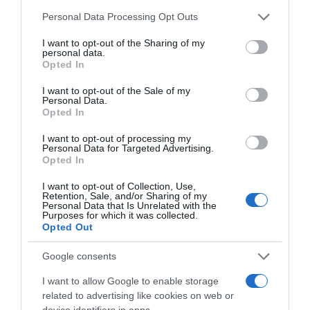
Fontos! A tűz begyújtásához ne használjunk semmilyen
Please note that this website/app uses one or more Google
vegyszert, benzint, olajat, csakis az erre alkalmas boltban
Personal Data Processing Opt Outs
services and may gather and store information including but
kapható gyújtófolyadékot. Egyrészt nem szerencsés, ha a
not limited to your visit or usage behaviour. You may click to
I want to opt-out of the Sharing of my
szemöldökünk bánja, másrészt ne felejtsük el, hogy ételt
personal data.
grant or deny consent to Google and its third-party tags to
fogunk utána a tűz felett sütni, nem lenne szerencsés, ha
Opted In
use your data for below specified purposes in below Google
bármilyen nem kívánatos anyag itatná át a vacsoránkat.
consent section.
I want to opt-out of the Sale of my
Grillezés tippek – a hús sütése
Personal Data.
Opted In
Ha a húst a hűtőben vagy bármilyen hűvös helyen
tároltuk, akkor sütés előtt fél-1 órával vegyük ki onnan.
I want to opt-out of processing my
Personal Data for Targeted Advertising.
Fontos, hogy minden alapanyag szobahőmérsékletű
Opted In
legyen. Kisebb hőkülönbségnél sokkal szebben és
egyenletesebben tud átsülni a húsunk és a grillrácsot
I want to opt-out of Collection, Use,
sem hűtjük vissza a hideg szeletekkel amikkel
Retention, Sale, and/or Sharing of my
Personal Data that Is Unrelated with the
telepakoljuk.
Purposes for which it was collected.
Opted Out
Mielőtt a húst a rácsra fektetjük mindenképpen
olajozzuk meg egy hőálló ecset segítségével, hogy
Google consents
megakadályozzuk az étel letapadását.
I want to allow Google to enable storage
A grillhúst fektessük a rácsra és hagyjuk egészen addig
related to advertising like cookies on web or
sülni, míg a lefele néző oldala „kérges” nem lesz. Amíg ez
device identifiers in apps.