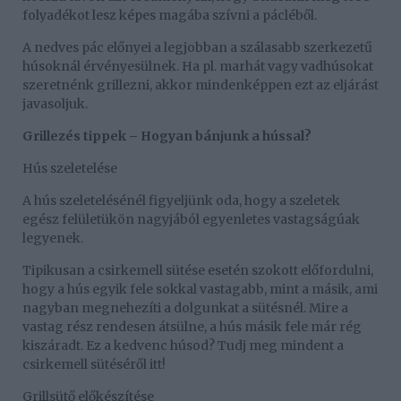
folyadékot lesz képes magába szívni a pácléből.
A nedves pác előnyei a legjobban a szálasabb szerkezetű
húsoknál érvényesülnek. Ha pl. marhát vagy vadhúsokat
szeretnénk grillezni, akkor mindenképpen ezt az eljárást
javasoljuk.
Grillezés tippek – Hogyan bánjunk a hússal?
Hús szeletelése
A hús szeletelésénél figyeljünk oda, hogy a szeletek
egész felületükön nagyjából egyenletes vastagságúak
legyenek.
Tipikusan a csirkemell sütése esetén szokott előfordulni,
hogy a hús egyik fele sokkal vastagabb, mint a másik, ami
nagyban megnehezíti a dolgunkat a sütésnél. Mire a
vastag rész rendesen átsülne, a hús másik fele már rég
kiszáradt. Ez a kedvenc húsod? Tudj meg mindent a
csirkemell sütéséről itt!
Grillsütő előkészítése