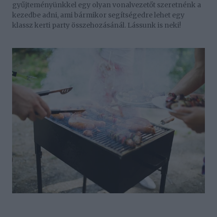
gyűjteményünkkel egy olyan vonalvezetőt szeretnénk a
kezedbe adni, ami bármikor segítségedre lehet egy
klassz kerti party összehozásánál. Lássunk is neki!