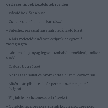
Grillezés tippek kezdőknek röviden
- Pácold be előre a húst
- Csak az utolsó pillanatban sózzál
- Sütéshez parazsat használj, ne lángoló tüzet
- A hús szeletelésénél törekedjünk az egyenlő
vastagságra
- Minden alapanyag legyen szobahőmérsékletű, amikor
sütöd
- Olajozd be a rácsot
- Ne forgasd sokat és nyomkodd a húst miközben sül
- Sütés után pihentesd pár percet a szeletet, mielőtt
felvágod
- Vágjuk le az elszenesedett részeket
- Gondoljunk a vegákra, süssük külön a zöldségeket