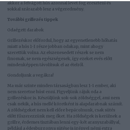
akkor a felvágott hús azonnal levet fog ereszteni és
sokkal szárazabb lesz a végeredmény.
További grillezés tippek
Odaégett darabok
Grillezéskor előfordul, hogy az egyenetlenebb hőhatás
miatt a hús 1-1 része jobban odakap, mint ahogy
szerettük volna. Az elszenesedett részek se nem
finomak, se nem egészségesek, így ezeket evés előtt
mindenképpen távolítsuk el az ételről.
Gondoljunk a vegákra!
Ma már szinte minden társaságban lesz 1-1 ember, aki
nem szeretne húst enni. Figyeljünk rájuk oda a
grillezéskor is. Készüljünk sok-sok zöldséggel, ami nem
csak nekik, a hús mellé köretként is alapdarabnak számít.
A zöldségeket nem kell előre bepácolnunk, csak sütés
előtt fűszerezzünk meg őket. Ha zöldségek is kerülnek a
grillre, érdemes tisztában lenni egy-két aranyszabállyal,
például a édesburgonya sütése is igényel némi extra