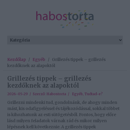
Kezdőlap
/
Egyéb
/
Grillezés tippek – grillezés
kezdőknek az alapoktól
Grillezés tippek – grillezés
kezdőknek az alapoktól
2026-05-29 / Szerző:
Habostorta
/
Egyéb
,
Tudtad-e?
Grillezni mindenki tud, gondolnánk, de ahogy minden
mást, kis odafigyeléssel és tájékozódással, sokkal többet
is kihozhatunk az esti sütögetésből. Fontos, hogy előre
lásd milyen feladatok várnak rád és mikor milyen
lépésnek kell következnie. A grillezés tippek