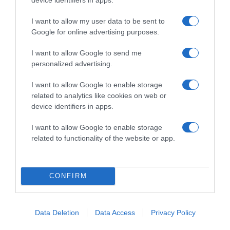
nem történik meg, ne tologassuk vagy emelgessük!
I want to allow my user data to be sent to
Ha türelmesen kivárjuk ezt a pillanatot, akkor a
Google for online advertising purposes.
hússzeletünk sokkal könnyebben elválik majd a rácstól
és még a szép grillcsíkok is kirajzolódnak majd rajta.
I want to allow Google to send me
personalized advertising.
Fordítsuk meg a húst és süssük tovább a másik oldalát is,
mozgatás nélkül.
I want to allow Google to enable storage
Tipp: fordításhoz használj erre alkalmas csipeszt, de
related to analytics like cookies on web or
próbálkozz villával, vagy fakanállal, ezekkel vagy
device identifiers in apps.
szétcincálod a húst, vagy könnyen lehet, hogy a földön
landol majd 1-1 darab.
I want to allow Google to enable storage
related to functionality of the website or app.
Sütés közben ne nyomogassuk a húst a rácshoz, így
értékes nedvességet veszthet és a végén még száraz lesz.
A hús pihentetése
CONFIRM
Biztosan sok helyen hallottad már, hogy a húsokat
felvágás előtt érdemes legalább 4-5 percet pihentetni.
Data Deletion
Data Access
Privacy Policy
Amikor a hús elkezd hűlni, a rostjai „bezáródnak” és
magába zárja a nedvességet. Ha ezt nem várod meg