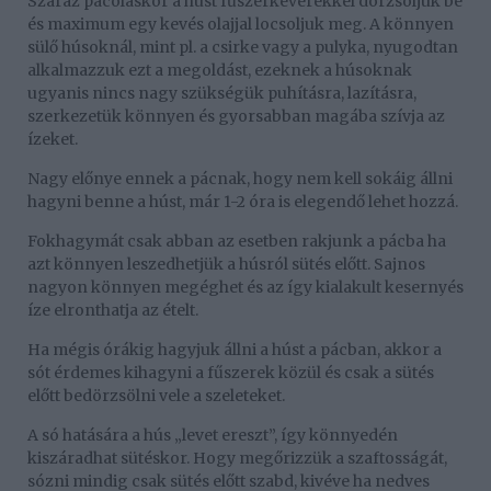
Száraz pácoláskor a húst fűszerkeverékkel dörzsöljük be
és maximum egy kevés olajjal locsoljuk meg. A könnyen
sülő húsoknál, mint pl. a csirke vagy a pulyka, nyugodtan
alkalmazzuk ezt a megoldást, ezeknek a húsoknak
ugyanis nincs nagy szükségük puhításra, lazításra,
szerkezetük könnyen és gyorsabban magába szívja az
ízeket.
Nagy előnye ennek a pácnak, hogy nem kell sokáig állni
hagyni benne a húst, már 1-2 óra is elegendő lehet hozzá.
Fokhagymát csak abban az esetben rakjunk a pácba ha
azt könnyen leszedhetjük a húsról sütés előtt. Sajnos
nagyon könnyen megéghet és az így kialakult kesernyés
íze elronthatja az ételt.
Ha mégis órákig hagyjuk állni a húst a pácban, akkor a
sót érdemes kihagyni a fűszerek közül és csak a sütés
előtt bedörzsölni vele a szeleteket.
A só hatására a hús „levet ereszt”, így könnyedén
kiszáradhat sütéskor. Hogy megőrizzük a szaftosságát,
sózni mindig csak sütés előtt szabd, kivéve ha nedves