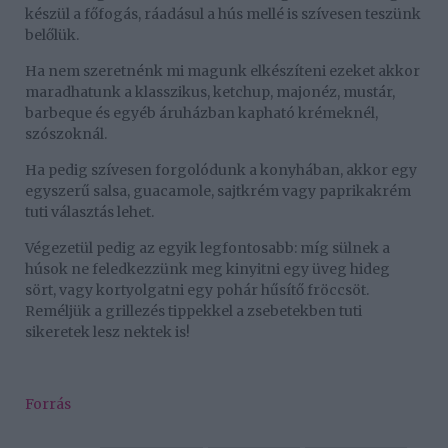
készül a főfogás, ráadásul a hús mellé is szívesen teszünk
belőlük.
Ha nem szeretnénk mi magunk elkészíteni ezeket akkor
maradhatunk a klasszikus, ketchup, majonéz, mustár,
barbeque és egyéb áruházban kapható krémeknél,
szószoknál.
Ha pedig szívesen forgolódunk a konyhában, akkor egy
egyszerű salsa, guacamole, sajtkrém vagy paprikakrém
tuti választás lehet.
Végezetül pedig az egyik legfontosabb: míg sülnek a
húsok ne feledkezzünk meg kinyitni egy üveg hideg
sört, vagy kortyolgatni egy pohár hűsítő fröccsöt.
Reméljük a grillezés tippekkel a zsebetekben tuti
sikeretek lesz nektek is!
Forrás