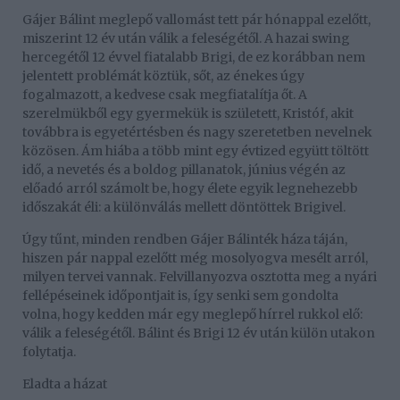
Gájer Bálint meglepő vallomást tett pár hónappal ezelőtt,
miszerint 12 év után válik a feleségétől. A hazai swing
hercegétől 12 évvel fiatalabb Brigi, de ez korábban nem
jelentett problémát köztük, sőt, az énekes úgy
fogalmazott, a kedvese csak megfiatalítja őt. A
szerelmükből egy gyermekük is született, Kristóf, akit
továbbra is egyetértésben és nagy szeretetben nevelnek
közösen. Ám hiába a több mint egy évtized együtt töltött
idő, a nevetés és a boldog pillanatok, június végén az
előadó arról számolt be, hogy élete egyik legnehezebb
időszakát éli: a különválás mellett döntöttek Brigivel.
Úgy tűnt, minden rendben Gájer Bálinték háza táján,
hiszen pár nappal ezelőtt még mosolyogva mesélt arról,
milyen tervei vannak. Felvillanyozva osztotta meg a nyári
fellépéseinek időpontjait is, így senki sem gondolta
volna, hogy kedden már egy meglepő hírrel rukkol elő:
válik a feleségétől. Bálint és Brigi 12 év után külön utakon
folytatja.
Eladta a házat