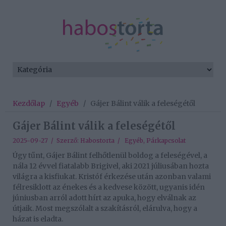
Kezdőlap
/
Egyéb
/
Gájer Bálint válik a feleségétől
Gájer Bálint válik a feleségétől
2025-09-27 / Szerző:
Habostorta
/
Egyéb
,
Párkapcsolat
Úgy tűnt, Gájer Bálint felhőtlenül boldog a feleségével, a
nála 12 évvel fiatalabb Brigivel, aki 2021 júliusában hozta
világra a kisfiukat. Kristóf érkezése után azonban valami
félresiklott az énekes és a kedvese között, ugyanis idén
júniusban arról adott hírt az apuka, hogy elválnak az
útjaik. Most megszólalt a szakításról, elárulva, hogy a
házat is eladta.