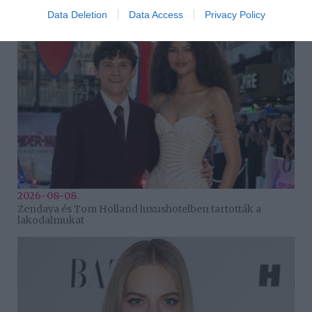
Data Deletion
Data Access
Privacy Policy
2026-08-08.
Zendaya és Tom Holland luxushotelben tartották a
lakodalmukat