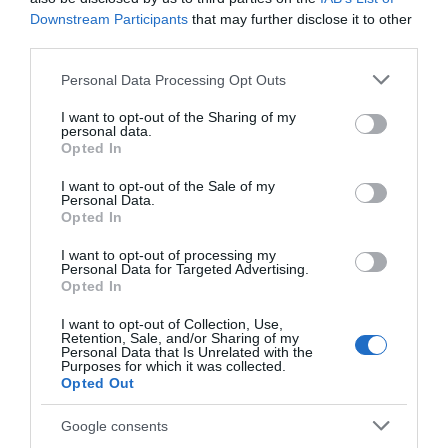
látogatni, amikor nem apás napok vannak” – árulta el.
Downstream Participants
that may further disclose it to other
third parties.
Megosztás:
Facebook
Twitter
Pinterest
Please note that this website/app uses one or more Google
Personal Data Processing Opt Outs
services and may gather and store information including but
not limited to your visit or usage behaviour. You may click to
I want to opt-out of the Sharing of my
Címkék:
válás
,
Gájer Bálint
,
család
,
eltávolodás
,
personal data.
grant or deny consent to Google and its third-party tags to
Opted In
építkezés
use your data for below specified purposes in below Google
consent section.
I want to opt-out of the Sale of my
Korábbi bejegyzések
Következő bejegyzés
Personal Data.
Opted In
I want to opt-out of processing my
HASONLÓ BEJEGYZÉSEK
Personal Data for Targeted Advertising.
Opted In
I want to opt-out of Collection, Use,
Retention, Sale, and/or Sharing of my
Personal Data that Is Unrelated with the
Purposes for which it was collected.
Opted Out
Google consents