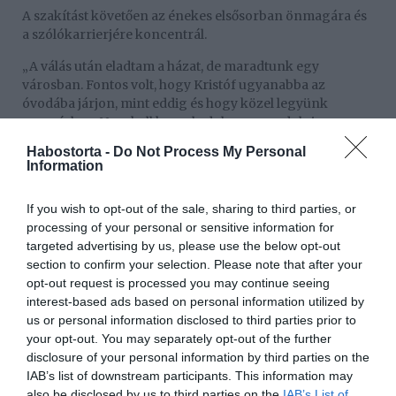
A szakítást követően az énekes elsősorban önmagára és
a szólókarrierjére koncentrál.
„A válás után eladtam a házat, de maradtunk egy
városban. Fontos volt, hogy Kristóf ugyanabba az
óvodába járjon, mint eddig és hogy közel legyünk
egymáshoz. Nem kell komoly dologra gondolni a
válással kapcsolatban, szimplán eltávolodtunk egymástól
Habostorta -
Do Not Process My Personal
az együtt töltött 12 év alatt” – törte meg a csendet Bálint,
Information
aki bízik benne, hogy a harmadik építkezése az utolsó is
lesz egyben.
If you wish to opt-out of the sale, sharing to third parties, or
processing of your personal or sensitive information for
„Próbálok többet foglalkozni magammal, a testi, lelki
targeted advertising by us, please use the below opt-out
egészségemmel. A fellépések mellett szeretnék többet
section to confirm your selection. Please note that after your
utazni, feltöltődni, de még az építkezésről és a karácsonyi
opt-out request is processed you may continue seeing
koncert időszakról szól majd a következő pár hónap” –
interest-based ads based on personal information utilized by
tette hozzá. Arra is kitért, nyitott-e az ismerkedésre...
us or personal information disclosed to third parties prior to
„Nyilván szeretnék majd párkapcsolatot, de jelenleg nem
your opt-out. You may separately opt-out of the further
ez a legfontosabb dolog az életemben. Most inkább az
disclosure of your personal information by third parties on the
előttem álló feladatokra koncentrálok, és próbálok minél
IAB’s list of downstream participants. This information may
többet együtt lenni a kisfiammal, akit akkor is szoktam
also be disclosed by us to third parties on the
IAB’s List of