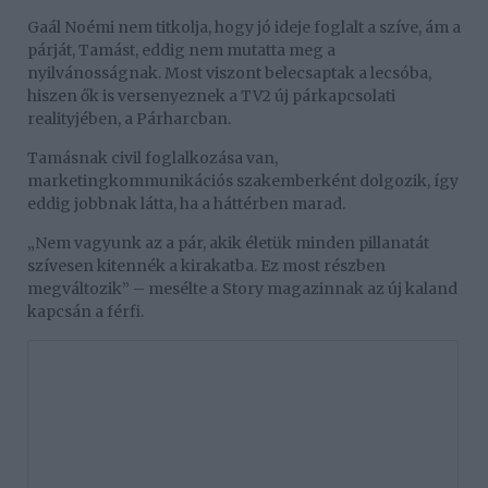
Gaál Noémi nem titkolja, hogy jó ideje foglalt a szíve, ám a
párját, Tamást, eddig nem mutatta meg a
nyilvánosságnak. Most viszont belecsaptak a lecsóba,
hiszen ők is versenyeznek a TV2 új párkapcsolati
realityjében, a Párharcban.
Tamásnak civil foglalkozása van,
marketingkommunikációs szakemberként dolgozik, így
eddig jobbnak látta, ha a háttérben marad.
„Nem vagyunk az a pár, akik életük minden pillanatát
szívesen kitennék a kirakatba. Ez most részben
megváltozik” – mesélte a Story magazinnak az új kaland
kapcsán a férfi.