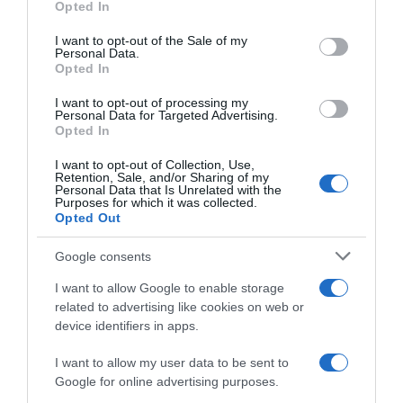
Opted In
use your data for below specified purposes in below Google
volt lehetőségünk megismerkedni"– mesélte Noémi.
consent section.
I want to opt-out of the Sale of my
A szerelmesek azt is elárulták, hogy mindössze egy hét
Personal Data.
után összeköltöztek, a kapcsolatuk pedig azóta is
Opted In
töretlen.
I want to opt-out of processing my
Personal Data for Targeted Advertising.
„Nagyon hamar, kb. egy hét után összeköltöztünk, és
Opted In
azóta is együtt élünk, ráadásul ugyanabban a szobában
alszunk még mindig” – mesélte nevetve Tamás, aki
I want to opt-out of Collection, Use,
kapcsolatuk kezdete óta mindenben támogatja a párját.
Retention, Sale, and/or Sharing of my
Personal Data that Is Unrelated with the
Purposes for which it was collected.
Opted Out
Megosztás:
Facebook
Twitter
Pinterest
Google consents
Címkék:
párkapcsolat
,
vallomás
,
megismerkedés
,
I want to allow Google to enable storage
Gaál Noémi
related to advertising like cookies on web or
device identifiers in apps.
Korábbi bejegyzések
Következő bejegyzés
I want to allow my user data to be sent to
Google for online advertising purposes.
HASONLÓ BEJEGYZÉSEK