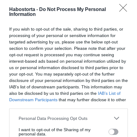
Habostorta -
Do Not Process My Personal
Information
If you wish to opt-out of the sale, sharing to third parties, or
processing of your personal or sensitive information for
targeted advertising by us, please use the below opt-out
section to confirm your selection. Please note that after your
opt-out request is processed you may continue seeing
"Úgy álltunk hozzá, teljesítünk, ahogy teljesítünk, a
interest-based ads based on personal information utilized by
kapcsolatunk készen áll egy ekkora kalandra"– tette
us or personal information disclosed to third parties prior to
hozzá a lapnak a műsor kapcsán Gaál Noémi.
your opt-out. You may separately opt-out of the further
Noémi és Tamás egy munka során ismerkedtek meg
disclosure of your personal information by third parties on the
még 2012-ben, de utána nem tartották egymással a
IAB’s list of downstream participants. This information may
kapcsolatot. Jó pár évvel később azonban újra
also be disclosed by us to third parties on the
IAB’s List of
összefutottak:
Downstream Participants
that may further disclose it to other
third parties.
"Nem álltunk közel egymáshoz, nem írtunk csak úgy rá a
Please note that this website/app uses one or more Google
másikra, még kellemes ünnepeket sem kívántunk
Personal Data Processing Opt Outs
services and may gather and store information including but
karácsonykor. Végül egy diszkontáruházban botlottunk
not limited to your visit or usage behaviour. You may click to
I want to opt-out of the Sharing of my
egymásba. Ez sorszerűnek tűnhet, főleg azért, mert
personal data.
grant or deny consent to Google and its third-party tags to
akkor már mindketten egyedülállóak voltunk. Magyarán