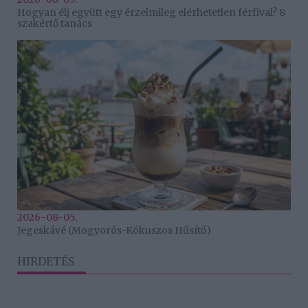
Hogyan élj együtt egy érzelmileg elérhetetlen férfival? 8
szakértő tanács
2026-08-05.
Jegeskávé (Mogyorós-Kókuszos Hűsítő)
HIRDETÉS