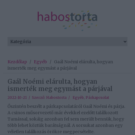
Kezdőlap
/
Egyéb
/
Gaál Noémi elárulta, hogyan
ismerték meg egymást a párjával
Gaál Noémi elárulta, hogyan
ismerték meg egymást a párjával
2022-10-21 / Szerző:
Habostorta
/
Egyéb
,
Párkapcsolat
Őszintén beszélt a párkapcsolatáról Gaál Noémi és párja.
A csinos műsorvezető már évekkel ezelőtt találkozott
Tamással, sokáig azonban fel sem merült bennük, hogy
több lehet köztük barátságnál. A sorsukat azonban egy
véletlen találkozás örökre megpecsételte.