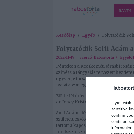
RANDI
Kezdőlap
/
Egyéb
/
Folytatódik Sol
Folytatódik Solti Ádám a
2022-11-19 / Szerző:
Habostorta
/
Egyéb
,
Pénteken a Kecskeméti Járásbíróságon
színész a tárgyalás tervezett kezdete
ügyvédje társaságában. Sietősen, de 
nyilatkozni egyelőre nem akart.
Habostort
Előtte fél órával érkezett meg gyerme
dr. Jeney Kristóf.
If you wish 
sensitive in
Solti Ádám idén májusban jelentette 
confirm you
született egykori szeretőjétől. Az üg
continue se
tartott a kapcsolata, mint jelenlegi fel
information 
rendszeresen megcsalt a titokzatos h
further disc