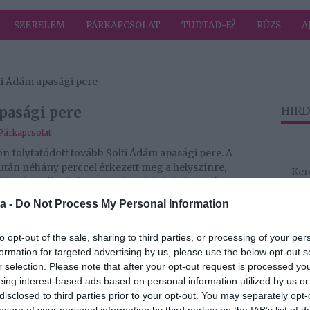
SZERELEM
PÁRKAPCSOLAT
TUDTAD-E?
RÚZS
A
ti Ádám apasági pere
pasági pere
HIRD
Párkapcsolat
 folytatódott tovább Solti Ádám apasági pere. A
 után néhány perccel érkezett meg a helyszínre,
láthatóan jókedvűen ment be a bíróság kapuján,
a -
Do Not Process My Personal Information
ke édesanyja, a felperes, valamint a hölgy ügyvédje,
to opt-out of the sale, sharing to third parties, or processing of your per
formation for targeted advertising by us, please use the below opt-out s
be, hogy két évvel ezelőtt házasságon kívüli gyermeke
r selection. Please note that after your opt-out request is processed y
y pikantériája, hogy a gyermek anyjával régebb óta
eing interest-based ads based on personal information utilized by us or
eségével, Solti Bernivel, akit a házasságuk alatt
disclosed to third parties prior to your opt-out. You may separately opt-
ölggyel.
losure of your personal information by third parties on the IAB’s list of