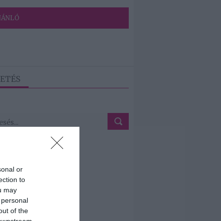
JÁNLÓ
ETÉS
sonal or
ection to
ou may
 personal
out of the
 downstream