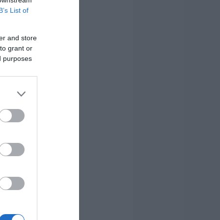
B’s List of
er and store
to grant or
ed purposes