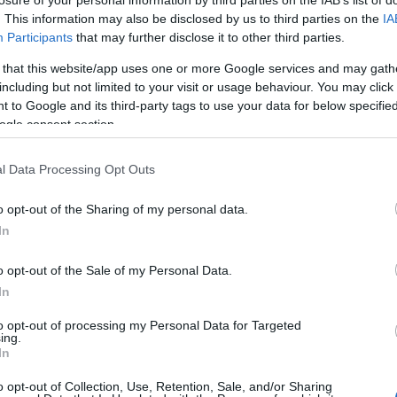
. This information may also be disclosed by us to third parties on the
IA
het, a színész azóta sem látogatja, helyette édesapja,
Participants
that may further disclose it to other third parties.
ől.
 that this website/app uses one or more Google services and may gath
ti Ádám nem jelent meg a legutóbbi tárgyaláson. A
including but not limited to your visit or usage behaviour. You may click 
ozata szerint azért nem látogatja a kisfiút, mert nem
 to Google and its third-party tags to use your data for below specifi
al.
ogle consent section.
mert a bíróság részére benyújtottam egy hivatalos
, hogy én vagyok a gyermek édesapja. (...) Szeretném
l Data Processing Opt Outs
 egyelőre azért nem tudom tartani a kapcsolatot, mert
 nem tudok együttműködni" – írta akkor.
o opt-out of the Sharing of my personal data.
In
Pinterest
o opt-out of the Sale of my Personal Data.
In
i Ádám
,
apasági per
to opt-out of processing my Personal Data for Targeted
ing.
Következő bejegyzés
In
o opt-out of Collection, Use, Retention, Sale, and/or Sharing