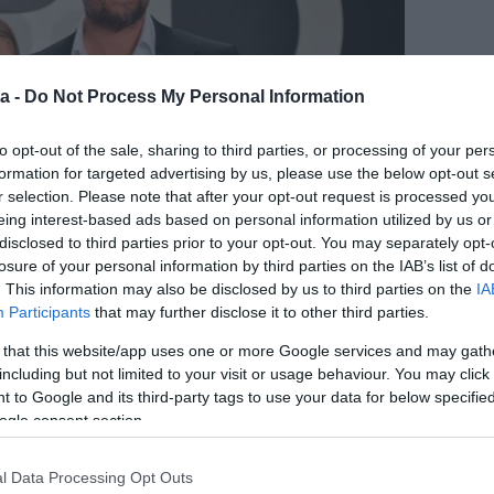
a -
Do Not Process My Personal Information
to opt-out of the sale, sharing to third parties, or processing of your per
formation for targeted advertising by us, please use the below opt-out s
r selection. Please note that after your opt-out request is processed y
eing interest-based ads based on personal information utilized by us or
disclosed to third parties prior to your opt-out. You may separately opt-
losure of your personal information by third parties on the IAB’s list of
. This information may also be disclosed by us to third parties on the
IA
Participants
that may further disclose it to other third parties.
 that this website/app uses one or more Google services and may gath
including but not limited to your visit or usage behaviour. You may click 
 to Google and its third-party tags to use your data for below specifi
te, hogy a házasságuk előtt 5 évig jártak Josh-sal, és
ogle consent section.
. Örökre együtt csináljuk ezt a dolgot, és megtesszük
l Data Processing Opt Outs