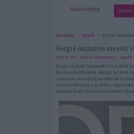
RANDI
Kezdőlap
/
Egyéb
/
Fergie őszintén
Fergie őszintén mesélt v
2017-11-05 / Szerző:
Habostorta
/
Egyéb
,
Fergie és Josh Duhamel 8 évet éltek 
közös pályafutásuk. Ahogy azt már me
csinosan, mosolyogva érkezik a vörös
nem viselte meg a szakítás. Egy nemré
elárulta, hogy ő sosem szeretett volna 