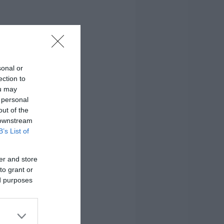
sonal or
ection to
ou may
 personal
out of the
 downstream
B’s List of
er and store
to grant or
ed purposes