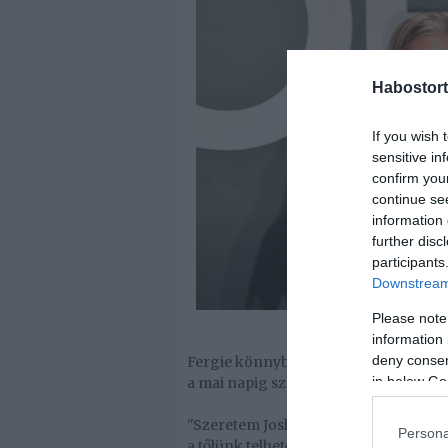
Habostort
If you wish 
sensitive in
confirm you
continue se
information 
further disc
participants
Downstream 
Please note
information 
deny consent
Fergie könnybe lábadt szemekkel mesél
in below Go
a mai napig szereti őt:
"Szeretem Josh-t. Ő a gyermekem apja
Persona
a tőlünk telhetőt"