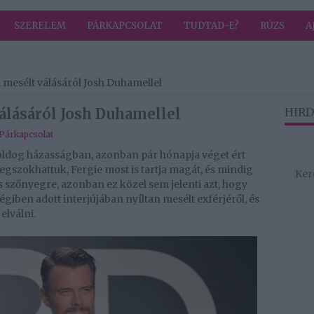
SZERELEM
PÁRKAPCSOLAT
TUDTAD-E?
RÚZS
A
 mesélt válásáról Josh Duhamellel
álásáról Josh Duhamellel
HIRD
Párkapcsolat
boldog házasságban, azonban pár hónapja véget ért
gszokhattuk, Fergie most is tartja magát, és mindig
 szőnyegre, azonban ez közel sem jelenti azt, hogy
giben adott interjújában nyíltan mesélt exférjéről, és
elválni.