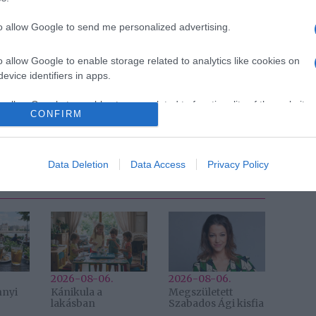
to allow Google to send me personalized advertising.
o allow Google to enable storage related to analytics like cookies on
Pinterest
evice identifiers in apps.
o allow Google to enable storage related to functionality of the website
ítás
,
Fergie
,
Josh Duhamel
CONFIRM
Következő bejegyzés
Data Deletion
Data Access
Privacy Policy
2026-08-06.
2026-08-06.
nnyi
Kánikula a
Megszületett
lakásban
Szabados Ági kisfia