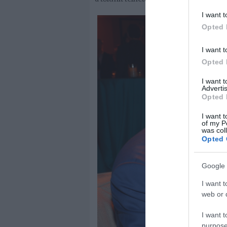
I want t
Opted 
I want t
Opted 
I want 
Advertis
Opted 
I want t
of my P
was col
Opted 
Google 
I want t
web or d
I want t
purpose