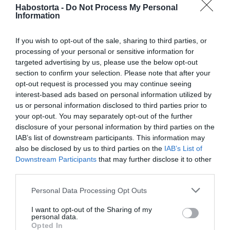
javítják a szív egészségét és a kognitív funkciókat.
Habostorta -
Do Not Process My Personal
Information
Kurkumin:
Erős gyulladáscsökkentő tulajdonságai
mellett véd a szív- és agybetegségekkel szemben.
If you wish to opt-out of the sale, sharing to third parties, or
processing of your personal or sensitive information for
Lutein:
Segíti a szem védelmét és az időskori
targeted advertising by us, please use the below opt-out
makuladegeneráció megelőzését.
section to confirm your selection. Please note that after your
Kollagén:
Elengedhetetlen a bőr rugalmasságának
opt-out request is processed you may continue seeing
megőrzéséhez és a ráncok csökkentéséhez.
interest-based ads based on personal information utilized by
us or personal information disclosed to third parties prior to
your opt-out. You may separately opt-out of the further
Megosztás:
Facebook
Twitter
Pinterest
disclosure of your personal information by third parties on the
IAB’s list of downstream participants. This information may
also be disclosed by us to third parties on the
IAB’s List of
Címkék:
betegség
,
tipp
,
ősz
,
tél
,
vitamin
,
Downstream Participants
that may further disclose it to other
immunrendszer
,
ellenállás
third parties.
Korábbi bejegyzések
Következő bejegyzés
Please note that this website/app uses one or more Google
Personal Data Processing Opt Outs
services and may gather and store information including but
not limited to your visit or usage behaviour. You may click to
I want to opt-out of the Sharing of my
personal data.
HASONLÓ BEJEGYZÉSEK
grant or deny consent to Google and its third-party tags to
Opted In