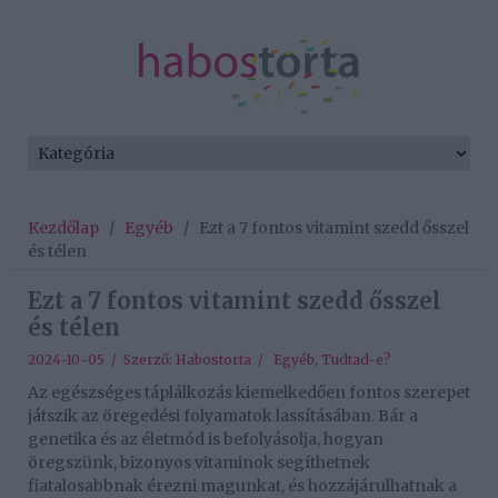
Kezdőlap
/
Egyéb
/
Ezt a 7 fontos vitamint szedd ősszel
és télen
Ezt a 7 fontos vitamint szedd ősszel
és télen
2024-10-05 / Szerző:
Habostorta
/
Egyéb
,
Tudtad-e?
Az egészséges táplálkozás kiemelkedően fontos szerepet
játszik az öregedési folyamatok lassításában. Bár a
genetika és az életmód is befolyásolja, hogyan
öregszünk, bizonyos vitaminok segíthetnek
fiatalosabbnak érezni magunkat, és hozzájárulhatnak a