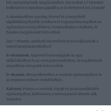
bőr egészségének megőrzéséhez. Ha ezeket a 7 vitamint
beilleszted a mindennapjaidba, te is elérheted ezt a hatást!
A vitaminokban gazdag étrend és a megfelelő
táplálékkiegészítők rendszeres fogyasztása segíthet az
egészséges öregedésben, fenntarthatja a vitalitást, és
fiatalos megjelenést biztosíthat.
Íme 7 vitamin, amelyek bizonyítottan hozzájárulnak a
tested megfiatalodásához!
B-vitaminok:
Alapvető fontosságúak az agy
működéséhez és az energiatermeléshez, és segíthetnek
megelőzni a kognitív károsodást.
D-vitamin:
Elengedhetetlen a csontok egészségéhez és
az immunrendszer erősítéséhez.
Kalcium:
Fontos a csontok, fogak és az izomműködés
egészségéhez, különösen a menopauzán átesett nők
számára.
Omega-3 zsírsavak:
Gyulladáscsökkentő hatásúak,