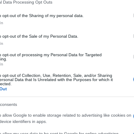
l Data Processing Opt Outs
o opt-out of the Sharing of my personal data.
In
o opt-out of the Sale of my Personal Data.
In
to opt-out of processing my Personal Data for Targeted
ing.
In
o opt-out of Collection, Use, Retention, Sale, and/or Sharing
ersonal Data that Is Unrelated with the Purposes for which it
lected.
Out
consents
o allow Google to enable storage related to advertising like cookies on
evice identifiers in apps.
o allow my user data to be sent to Google for online advertising