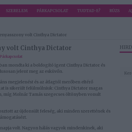
SZERELEM
PÁRKAPCSOLAT
TUDTAD-E?
RÚZS
A
nyasszony volt Cinthya Dictator
 volt Cinthya Dictator
HIRD
Párkapcsolat
ban mondta ki a boldogító igent Cinthya Dictator és
lusosan jelent meg az esküvőn.
ns megjelenést és az átlagtól merőben eltérő
t is sikerült felülmúlniuk: Cinthya Dictator magas
, míg Molnár Tamás szegecses öltönyben vonult
sztott az újdonsült feleség, aki minden szerettének és
támogatásért.
 napja volt. Nagyon hálás vagyok mindenkinek, aki