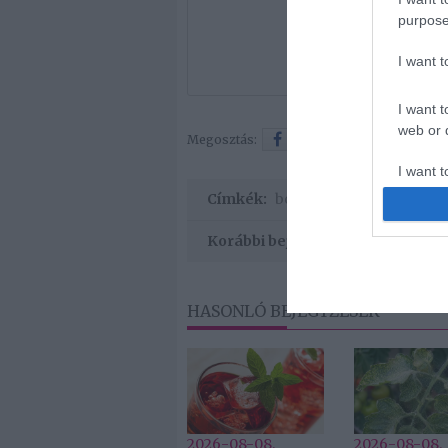
purpose
I want 
I want t
web or d
Megosztás:
Facebook
Twitter
I want t
or app.
Címkék:
boldogság
,
esküvő
,
divat
Korábbi bejegyzések
HASONLÓ BEJEGYZÉSEK
2026-08-08.
2026-08-08.