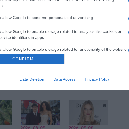
s.
to allow Google to send me personalized advertising.
o allow Google to enable storage related to analytics like cookies on
evice identifiers in apps.
Pinterest
o allow Google to enable storage related to functionality of the website
,
Cinthya Dictator
,
Las Vegas
,
USA
CONFIRM
Következő bejegyzés
Data Deletion
Data Access
Privacy Policy
2026-08-08.
2026-08-08.