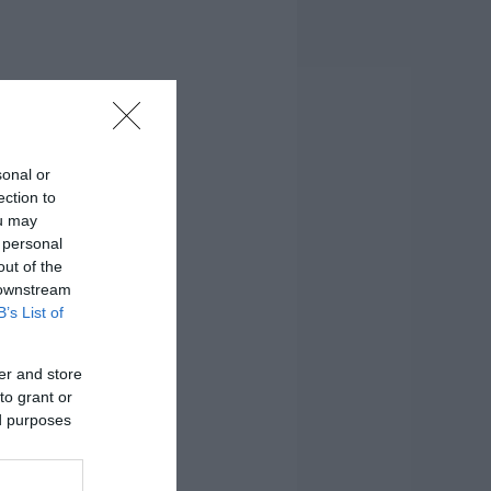
sonal or
ection to
ou may
 personal
out of the
 downstream
B’s List of
er and store
to grant or
ed purposes