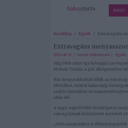
RANDI
Kezdőlap
/
Egyéb
/
Extravagáns me
Extravagáns menyasszony
2024-10-17 / Szerző:
Habostorta
/
Egyéb
,
Alig több mint egy hónapja Las Vegas
Molnár Tamás. A pár elképesztően stí
Bár megszokhattuk tőlük az extravagá
öltözéket, ezúttal talán még önmaguka
sarkú csizmában és napszemüvegben
oltár elé.
A nagy napról több fényképet is mego
rajongójának köszönetet mondott a 
„2024.szeptember 8. életem legszebb