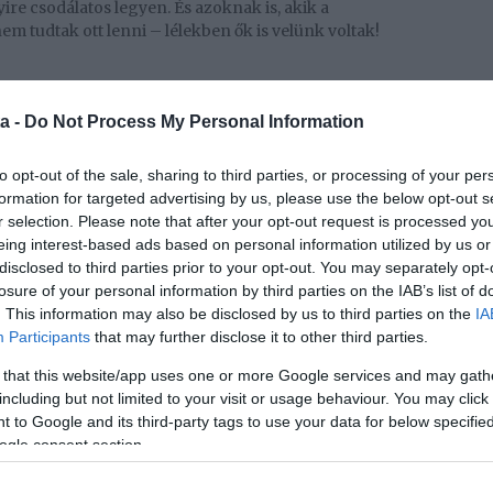
ire csodálatos legyen. És azoknak is, akik a
em tudtak ott lenni – lélekben ők is velünk voltak!
ictator.
a -
Do Not Process My Personal Information
to opt-out of the sale, sharing to third parties, or processing of your per
formation for targeted advertising by us, please use the below opt-out s
r selection. Please note that after your opt-out request is processed y
eing interest-based ads based on personal information utilized by us or
disclosed to third parties prior to your opt-out. You may separately opt-
losure of your personal information by third parties on the IAB’s list of
. This information may also be disclosed by us to third parties on the
IA
Participants
that may further disclose it to other third parties.
 that this website/app uses one or more Google services and may gath
including but not limited to your visit or usage behaviour. You may click 
 to Google and its third-party tags to use your data for below specifi
ogle consent section.