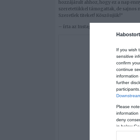
hozzájárult ahhoz, hogy ez a nap enny
szeretetükkel támogattak, de sajnos n
Szeretlek titeket! Köszönjük!”
– írta az Instagram-oldalán Cinthya D
Habostort
If you wish 
sensitive in
confirm you
continue se
information 
further disc
participants
Downstream 
Please note
information 
deny consent
in below Go