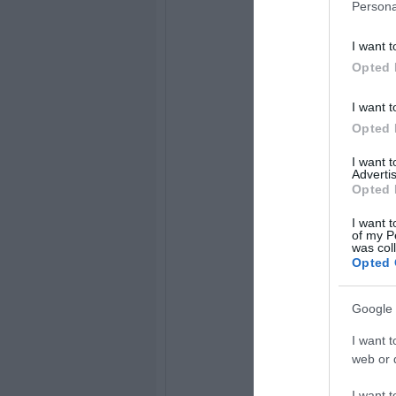
Persona
I want t
Opted 
I want t
Opted 
I want 
Advertis
Opted 
I want t
of my P
was col
Opted 
Google 
I want t
web or d
I want t