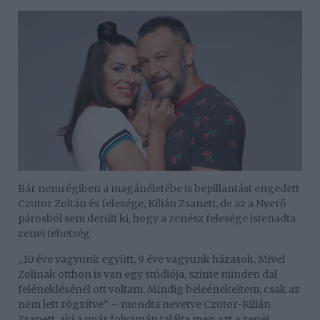
Bár nemrégiben a magánéletébe is bepillantást engedett
Czutor Zoltán és felesége, Kilián Zsanett, de az a Nyerő
párosból sem derült ki, hogy a zenész felesége istenadta
zenei tehetség.
„10 éve vagyunk együtt, 9 éve vagyunk házasok. Mivel
Zolinak otthon is van egy stúdiója, szinte minden dal
feléneklésénél ott voltam. Mindig beleénekeltem, csak az
nem lett rögzítve” – mondta nevetve Czutor-Kilián
Zsanett, aki a nyár folyamán találta meg azt a zenei