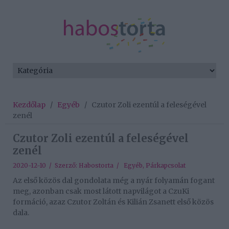
Kezdőlap
/
Egyéb
/
Czutor Zoli ezentúl a feleségével
zenél
Czutor Zoli ezentúl a feleségével
zenél
2020-12-10 / Szerző:
Habostorta
/
Egyéb
,
Párkapcsolat
Az első közös dal gondolata még a nyár folyamán fogant
meg, azonban csak most látott napvilágot a CzuKi
formáció, azaz Czutor Zoltán és Kilián Zsanett első közös
dala.