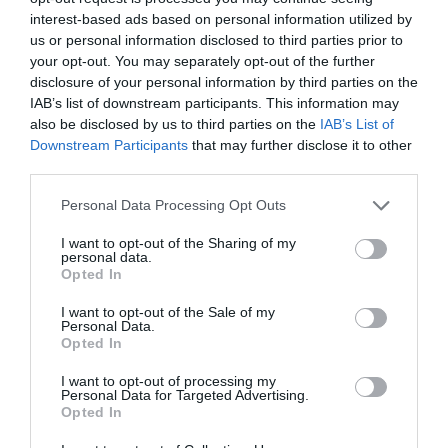
hozzá Czutor Zoltán, akinek felesége könnyen teszi túl
interest-based ads based on personal information utilized by
magát a vitákon, problémákon.
us or personal information disclosed to third parties prior to
your opt-out. You may separately opt-out of the further
„Olyanok vagyunk, mint egy olasz család. Néha van
disclosure of your personal information by third parties on the
ajtócsapkodás, sértődés. Sőt, nekem van egy
IAB’s list of downstream participants. This information may
hisztiszobám is. Amikor már érzem, hogy robbanna a
also be disclosed by us to third parties on the
IAB’s List of
dolog, inkább félrevonulok ide. Légzésgyakorlatokat
Downstream Participants
that may further disclose it to other
végzek, zenét hallgatok, ha itt vagyok, a család is tudja,
third parties.
hogy erre most szükség van, különben elgurulna a
gyógyszerem. Általában 5 perc is elég itt, kisimulok és
Please note that this website/app uses one or more Google
Personal Data Processing Opt Outs
utána minden mehet tovább” – árulta el Czutor-Kilián
services and may gather and store information including but
Zsanett a Sláger Reggel műsorvezetőinek, Pordán
not limited to your visit or usage behaviour. You may click to
I want to opt-out of the Sharing of my
personal data.
Petrának és Viktorin Tamásnak.
grant or deny consent to Google and its third-party tags to
Opted In
use your data for below specified purposes in below Google
Forrás: Blikk
consent section.
I want to opt-out of the Sale of my
Personal Data.
Opted In
Megosztás:
Facebook
Twitter
Pinterest
I want to opt-out of processing my
Personal Data for Targeted Advertising.
Címkék:
párkapcsolat
,
zenélés
,
Czutor Zoli
,
Kilián
Opted In
Zsanett