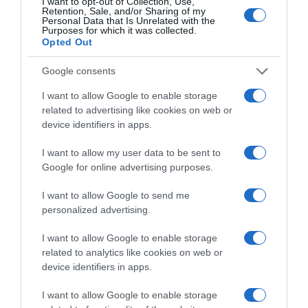
I want to opt-out of Collection, Use,
Retention, Sale, and/or Sharing of my
Korábbi bejegyzések
Következő bejegyzés
Personal Data that Is Unrelated with the
Purposes for which it was collected.
Opted Out
HASONLÓ BEJEGYZÉSEK
Google consents
I want to allow Google to enable storage
related to advertising like cookies on web or
device identifiers in apps.
I want to allow my user data to be sent to
Google for online advertising purposes.
I want to allow Google to send me
personalized advertising.
I want to allow Google to enable storage
related to analytics like cookies on web or
device identifiers in apps.
2026-08-06.
3 ok, amiért egy idősebb nő fiatalabb férfit választ
I want to allow Google to enable storage