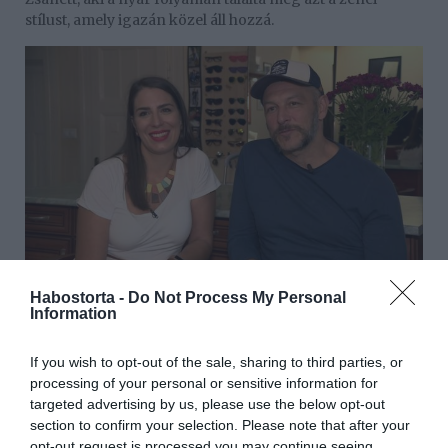
stílust, amely igazán közel áll hozzá.
Habostorta -
Do Not Process My Personal
Information
„Épp nyaraltunk, amikor akusztikus gitáron
próbálgattam ezt a dallamot. Zsaninak egyből
megtetszett, mondta is, hogy ’Na ez az, amiből dalt kell
If you wish to opt-out of the sale, sharing to third parties, or
csinálnunk!’. Ezután elkezdtük összerakni ezt a kicsit
processing of your personal or sensitive information for
melankolikus dalt, aminek a végkicsengése pozitív. Viták
targeted advertising by us, please use the below opt-out
vannak néha közöttünk is, a szerelmet, kettőnk
section to confirm your selection. Please note that after your
szerelmét azonban sosem kérdőjeleztük meg” – tette
opt-out request is processed you may continue seeing