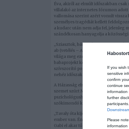
Éva, akiről az elmúlt időszakban csak 
villalakó az internetes fórumon adott 
vallomása szerint azért vonult vissza
személyes tragédiát kellett feldolgozn
a kudarc után nem adja fel, jelenleg
szándékosan hanyagolja a közösségi m
„Sziasztok, bár senkire sem tartozik, 
ab (vetélés – A szerk.) lett a vége. 
Habostort
világa meg ezek dolgok. Lehet kárörven
babaprojekt körül forognak a gondol
If you wish 
szívszorító posztjában, ahol azt is h
sensitive in
nehéz időszakon.
confirm you
A Házasság első látásra harmadik éva
continue se
szemet szúrt Miló Viki viselkedése. A V
information 
pszichológushoz járás is kevés lenne
further disc
szókimondó kritikával üzent Vikinek.
participants
Downstream 
„Tavaly óta kijött a pánikbetegségem,
ember van. Én megvagyok, ti hogy vag
Please note
Gabi el akar tűnni, így kell csinálni
information 