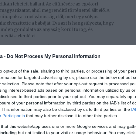
ritkán lehetett hallani. Az eltűnésére az egykori
magyarázatot, ahol megrendítő történettel állt elő. A
 hónapokra a nyilvánosság elől, mert egy súlyos
ia: elveszítette a babáját. Éva azt is hangsúlyozta, hogy
 minden gondolata az anyaság körül forog, és
édiás jelenlétet.
de igen, terhes voltam, és sajnos, nem sikerült. Missed
Most újra megpróbálom, és nem igazán érdekel az Insta
a -
Do Not Process My Personal Information
deni, ha valaki el akar tűnni, így kell csinálni. Csak a
ataim!” – olvasható a közösségi oldalon megosztott
to opt-out of the sale, sharing to third parties, or processing of your per
ozzátette: nemcsak a vetélés miatt megy most keresztül
formation for targeted advertising by us, please use the below opt-out s
r selection. Please note that after your opt-out request is processed y
dának történéseit Baukó Éva is nyomon követi, akinek
eing interest-based ads based on personal information utilized by us or
alóVilág egykori sztárja úgy véli, több év
disclosed to third parties prior to your opt-out. You may separately opt-
 a volt ökölvívó-bajnoknak. Keményen beleállt és
losure of your personal information by third parties on the IAB’s list of
. This information may also be disclosed by us to third parties on the
IA
Participants
that may further disclose it to other third parties.
 és ez most egy sz.rabb időszak! Annyira sok negatív
ytok? Köszi az érdeklődést egyébként... Ha pl. Tóth
 that this website/app uses one or more Google services and may gath
. Nem posztolsz, nem vekengsz, saját magadra
including but not limited to your visit or usage behaviour. You may click 