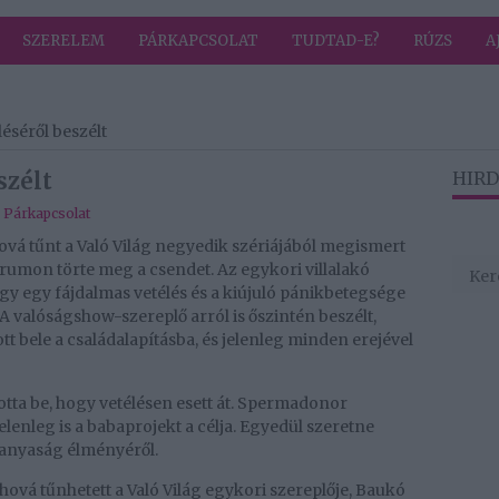
SZERELEM
PÁRKAPCSOLAT
TUDTAD-E?
RÚZS
A
éséről beszélt
szélt
HIRD
,
Párkapcsolat
hová tűnt a Való Világ negyedik szériájából megismert
órumon törte meg a csendet. Az egykori villalakó
hogy egy fájdalmas vetélés és a kiújuló pánikbetegsége
 A valóságshow-szereplő arról is őszintén beszélt,
 bele a családalapításba, és jelenleg minden erejével
tta be, hogy vetélésen esett át. Spermadonor
jelenleg is a babaprojekt a célja. Egyedül szeretne
 anyaság élményéről.
, hová tűnhetett a Való Világ egykori szereplője, Baukó