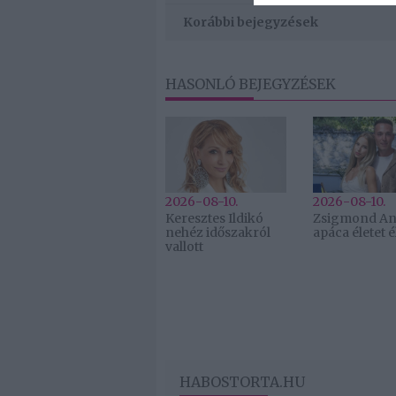
Korábbi bejegyzések
HASONLÓ BEJEGYZÉSEK
2026-08-10.
2026-08-10.
Keresztes Ildikó
Zsigmond An
nehéz időszakról
apáca életet é
vallott
HABOSTORTA.HU