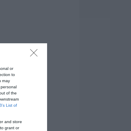
sonal or
ection to
ou may
 personal
out of the
 downstream
B’s List of
er and store
to grant or