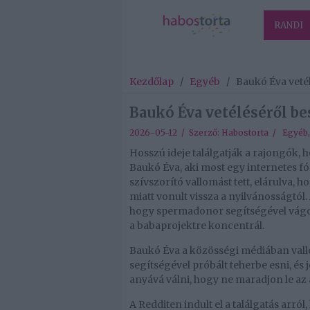
RANDI
Kezdőlap
/
Egyéb
/
Baukó Éva vetél
Baukó Éva vetéléséről be
2026-05-12 / Szerző:
Habostorta
/
Egyéb
Hosszú ideje találgatják a rajongók, 
Baukó Éva, aki most egy internetes f
szívszorító vallomást tett, elárulva, 
miatt vonult vissza a nyilvánosságtól.
hogy spermadonor segítségével vágott
a babaprojektre koncentrál.
Baukó Éva a közösségi médiában vallo
segítségével próbált teherbe esni, és 
anyává válni, hogy ne maradjon le az
A Redditen indult el a találgatás arról