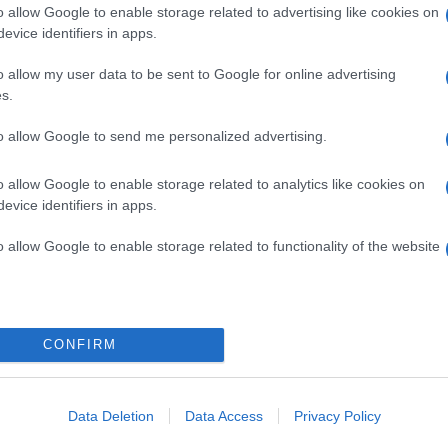
o allow Google to enable storage related to advertising like cookies on
t, hogy autoimmun pajzsmirigybetegségem van” –
evice identifiers in apps.
 éve arról álmodik, hogy édesanya lehessen belőle, ám
latai, és elmondása szerint hosszú távon senkivel
o allow my user data to be sent to Google for online advertising
Éva éppen ezért határozott úgy, hogy idő szűkében
s.
 éveiben, mert nem szeretne lemaradni az élet
to allow Google to send me personalized advertising.
azinnal, akik korrektül írták meg a cikket azzal
o allow Google to enable storage related to analytics like cookies on
öntésre jutottam, szeretnék akár egyedül is
evice identifiers in apps.
rkapcsolat ellenére, mivel már ki fogok futni az
iám keresgélni, hogy ameddig esetleg összejön a
o allow Google to enable storage related to functionality of the website
időből, hogy gyermekem születhessen. Fél éve jutottam
gálaton voltam és megyek is még. Szerettem volna erőt
is, akik hasonló cipőben járnak mint én” –
CONFIRM
Pinterest
Data Deletion
Data Access
Privacy Policy
vetélés
,
spermadonor