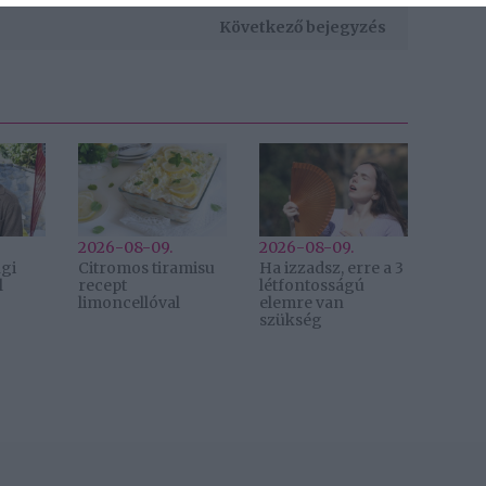
Következő bejegyzés
2026-08-09.
2026-08-09.
gi
Citromos tiramisu
Ha izzadsz, erre a 3
l
recept
létfontosságú
limoncellóval
elemre van
szükség