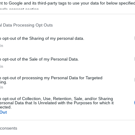
va.
 to Google and its third-party tags to use your data for below specifi
ogle consent section.
rbe
esapja, a korábbi valóságshow-szereplő szintén
l Data Processing Opt Outs
 szerint nem egy ismert partner oldalán, hanem
volna belevágni a gyermekvállalásba.
o opt-out of the Sharing of my personal data.
In
is akarok sosem. És ha kapcsolatom van vagy volt, azt
. Donor” – tette hozzá.
o opt-out of the Sale of my Personal Data.
mert Baukó Éva tavaly azzal került az érdeklődés
In
olna az Ázsia Expressz 2025-ös évadában, ám
 mondania a részvételt. A csinos hírességnek Lakatos
to opt-out of processing my Personal Data for Targeted
ing.
in Mettával szállt harcba a fődíjért. Éva a közösségi
In
megtett annak érdekében, hogy az egészsége lehetővé
pánikrohamok gyötörték, ezért egy felelősségteljes
o opt-out of Collection, Use, Retention, Sale, and/or Sharing
maga és a párja, másrészt a produkció miatt.
ersonal Data that Is Unrelated with the Purposes for which it
lected.
Out
 édesanya lehessen belőle, de mindig félresikerültek a
nem tudta elképzelni a jövőjét. Éppen ezért határozott
 gyermeket 42 évesen. A ValóVilág egykori sztárját
consents
támadják emiatt.