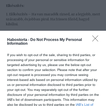
Elkészítés:
1. Előkészítés – Ha van maradék rizsed, az a legjobb, mert
szárazabb, és jobban pirul. Ha frissen főzöd, hagyd
kihűlni.
2. Fűszeres alap – Wokban vagy nagy serpenyőben
forrósítsd fel az olajat. Pirítsd meg a hagymát és a
Habostorta -
Do Not Process My Personal
fokhagymát aranybarnára.
Information
3. Hús és zöldség – Add hozzá a csirkét vagy garnélát,
If you wish to opt-out of the sale, sharing to third parties, or
majd a répát, és pirítsd pár percig.
processing of your personal or sensitive information for
4. Rizs hozzáadása – Dobd rá a rizst, keverd össze, majd
targeted advertising by us, please use the below opt-out
öntsd hozzá a szójaszószokat és a csilit. Keverd
section to confirm your selection. Please note that after your
folyamatosan, hogy minden szem szépen átvegye az
opt-out request is processed you may continue seeing
ízeket.
interest-based ads based on personal information utilized by
us or personal information disclosed to third parties prior to
5. Tojás – A serpenyő egyik oldalára húzd félre a rizst, üss
your opt-out. You may separately opt-out of the further
rá egy tojást, keverd meg, majd dolgozd bele a rizsbe.
disclosure of your personal information by third parties on the
IAB’s list of downstream participants. This information may
6. Ízesítés – Sózd, borsozd ízlés szerint.
also be disclosed by us to third parties on the
IAB’s List of