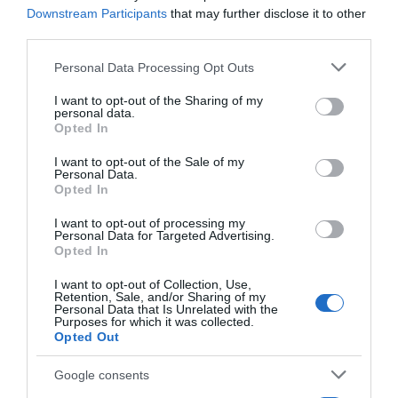
Downstream Participants
that may further disclose it to other
7. Tálalás – A kész Nasi Goreng tetejére tegyél egy frissen
third parties.
sült tükörtojást, mellé uborkát és paradicsomot. Szórd
meg ropogós hagymával.
Please note that this website/app uses one or more Google
Personal Data Processing Opt Outs
services and may gather and store information including but
not limited to your visit or usage behaviour. You may click to
I want to opt-out of the Sharing of my
Megosztás:
Facebook
Twitter
Pinterest
personal data.
grant or deny consent to Google and its third-party tags to
Opted In
use your data for below specified purposes in below Google
Címkék:
étel
,
rizs
,
Nasi Goreng
,
pirított
,
balinéz
consent section.
I want to opt-out of the Sale of my
Personal Data.
Opted In
Korábbi bejegyzések
Következő bejegyzés
I want to opt-out of processing my
Personal Data for Targeted Advertising.
Opted In
HASONLÓ BEJEGYZÉSEK
I want to opt-out of Collection, Use,
Retention, Sale, and/or Sharing of my
Personal Data that Is Unrelated with the
Purposes for which it was collected.
Opted Out
Google consents