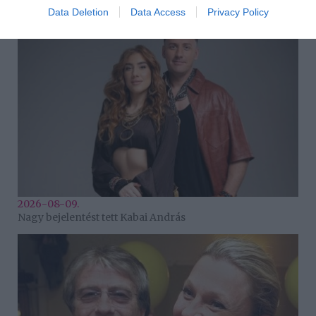
Veréb Tamás válik a feleségétől
Data Deletion
Data Access
Privacy Policy
2026-08-09.
Nagy bejelentést tett Kabai András