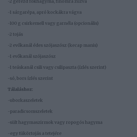
-2 gerezd fokhagyma, finomra zúzva
-1 sárgarépa, apró kockákra vágva
-100 g csirkemell vagy garnéla (opcionális)
-2 tojás
-2 evőkanál édes szójaszósz (kecap manis)
-1 evőkanál szójaszósz
-1 teáskanál csili vagy csilipaszta (ízlés szerint)
-só, bors ízlés szerint
Tálaláshoz:
-uborkaszeletek
-paradicsomszeletek
-sült hagymaszirmok vagy ropogós hagyma
-egy tükörtojás a tetejére