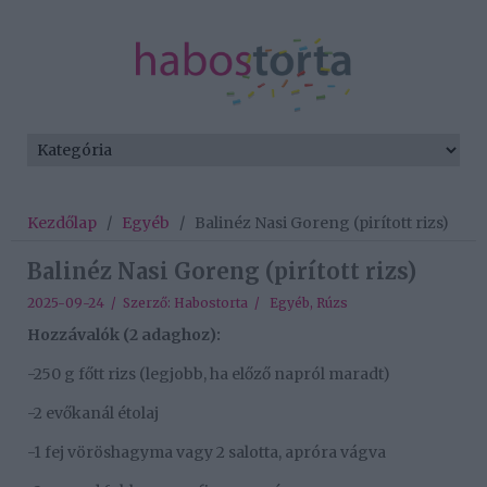
Kezdőlap
/
Egyéb
/
Balinéz Nasi Goreng (pirított rizs)
Balinéz Nasi Goreng (pirított rizs)
2025-09-24 / Szerző:
Habostorta
/
Egyéb
,
Rúzs
Hozzávalók (2 adaghoz):
-250 g főtt rizs (legjobb, ha előző napról maradt)
-2 evőkanál étolaj
-1 fej vöröshagyma vagy 2 salotta, apróra vágva