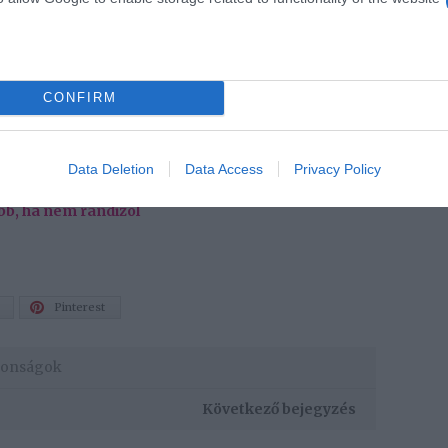
éseit csak azért, hogy kibékítsen téged, minden
od, akiben megvannak a tökéletes férfi tulajdonságai.
an rá
CONFIRM
en működnek, amikor szerelemre kerül a sor. Amit
. Ha párod mindig melletted van és mindenben segít,
nden bizonnyal a tökéletes társ számodra.
Data Deletion
Data Access
Privacy Policy
obb, ha nem randizol
Pinterest
donságok
Következő bejegyzés