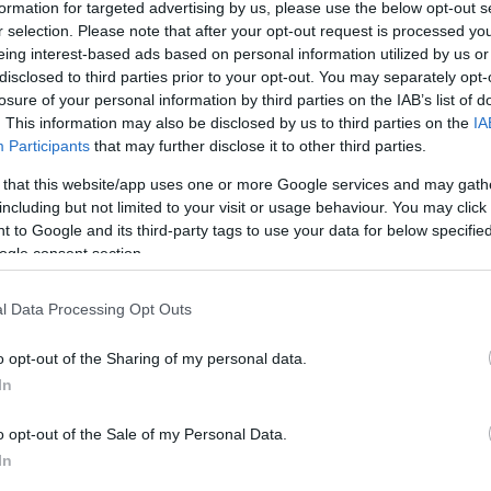
formation for targeted advertising by us, please use the below opt-out s
r selection. Please note that after your opt-out request is processed y
eing interest-based ads based on personal information utilized by us or
disclosed to third parties prior to your opt-out. You may separately opt-
losure of your personal information by third parties on the IAB’s list of
. This information may also be disclosed by us to third parties on the
IA
nézni és nagyon erős vonzalom van köztetek, akkor
Participants
that may further disclose it to other third parties.
en a szívedet is. Ha a te párod is mélyen a szemedbe
szerencsés ember vagy.
 that this website/app uses one or more Google services and may gath
including but not limited to your visit or usage behaviour. You may click 
 to Google and its third-party tags to use your data for below specifi
ogle consent section.
g följebb szeretnék helyezni magukat a többieknél.
férfiak is, akik elkerülnek mindenféle
l Data Processing Opt Outs
nfrontálódást. A legjobb dolog, amit ilyenkor tehetsz,
rektől. A tökéletes férfi megfelelő módon tudja
o opt-out of the Sharing of my personal data.
 empatikus énjével. Az ilyen férfiak jószívűek, de
 sor.
In
o opt-out of the Sale of my Personal Data.
In
 viszonylag korán érnek szexuálisan. Azonban, ha az