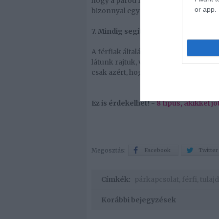
hogy a párod feladja a saját elképzel
or app.
bizonnyal egy olyan férfivel van dolg
7. Mindig segít, amikor szükséged v
A férfiak általában nagyon egyszerű
látunk rajtuk, valójában azt is érzik
csak azért, hogy boldoggá tegyen, mi
Ez is érdekelhet! -
8 típus, akikkel j
Megosztás:
Facebook
Twitter
Címkék:
párkapcsolat
,
férfi
,
tulaj
Korábbi bejegyzések