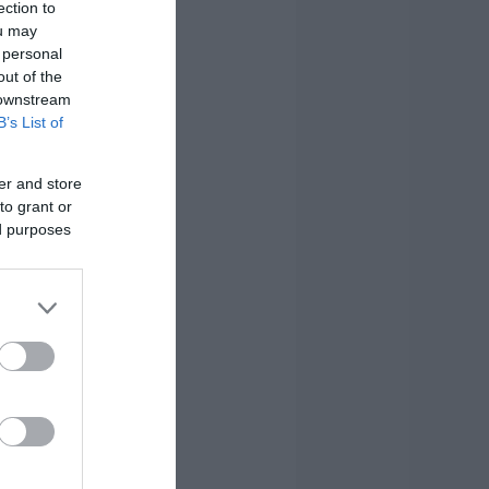
ection to
ou may
 personal
out of the
 downstream
B’s List of
er and store
to grant or
ed purposes