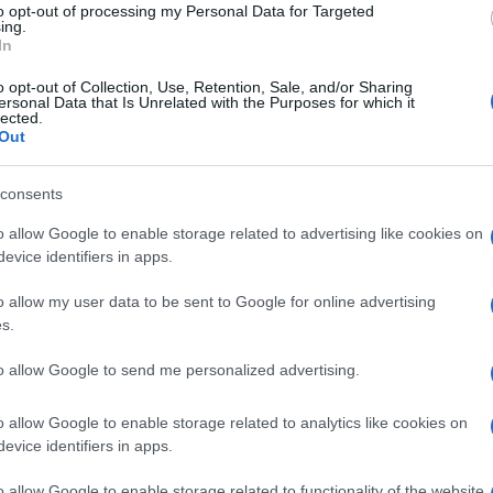
ailag aktív, akkor nagy valószínűséggel a szexuális
to opt-out of processing my Personal Data for Targeted
ing.
In
o opt-out of Collection, Use, Retention, Sale, and/or Sharing
ersonal Data that Is Unrelated with the Purposes for which it
lected.
tt soha nem nevetsz vagy mosolyogsz, akkor a legjobb,
Out
atnak. Egy ilyen ember mellett egész életedet
consents
o allow Google to enable storage related to advertising like cookies on
evice identifiers in apps.
vakkal beszél hozzájuk. Azonban egy jó
 Egy jó férfi a cselekedetei alapján ismerszik meg.
o allow my user data to be sent to Google for online advertising
 ha sosem valósítja meg. Ahhoz, hogy érezd a
s.
izonyítékokra van szükséged.
to allow Google to send me personalized advertising.
ogy megőrizze a békét a párkapcsolatban
o allow Google to enable storage related to analytics like cookies on
és nézeteltérések. A veszekedések általában azért
evice identifiers in apps.
olja, hogy neki van igaza és mindenki azt szeretné,
értékesebbnek érezheti magát. Ha azt veszed észre,
o allow Google to enable storage related to functionality of the website