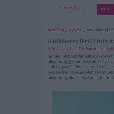
RANDI
Kezdőlap
/
Egyéb
/
A tökéletes fér
A tökéletes férfi 7 tulaj
2025-09-24 / Szerző:
Habostorta
/
Egyéb
Minden férfinek vannak jó és rossz t
tulajdonsággal rendelkezik, melyet a
akik nagy odaadással vesznek részt
hosszú távú párkapcsolatra teremtette
tulajdonságokat, melyek megkülönböztet