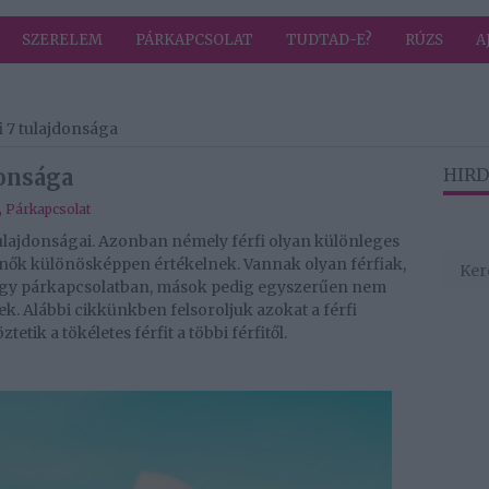
SZERELEM
PÁRKAPCSOLAT
TUDTAD-E?
RÚZS
A
fi 7 tulajdonsága
donsága
HIRD
,
Párkapcsolat
ulajdonságai. Azonban némely férfi olyan különleges
 nők különösképpen értékelnek. Vannak olyan férfiak,
 egy párkapcsolatban, mások pedig egyszerűen nem
k. Alábbi cikkünkben felsoroljuk azokat a férfi
ik a tökéletes férfit a többi férfitől.