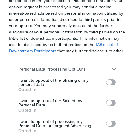
section to confirm your selection. Please note that after your
opt-out request is processed you may continue seeing
interest-based ads based on personal information utilized by
us or personal information disclosed to third parties prior to
your opt-out. You may separately opt-out of the further
disclosure of your personal information by third parties on the
IAB’s list of downstream participants. This information may
also be disclosed by us to third parties on the
IAB’s List of
Downstream Participants
that may further disclose it to other
third parties.
Please note that this website/app uses one or more Google
Personal Data Processing Opt Outs
services and may gather and store information including but
not limited to your visit or usage behaviour. You may click to
I want to opt-out of the Sharing of my
personal data.
grant or deny consent to Google and its third-party tags to
Opted In
use your data for below specified purposes in below Google
consent section.
I want to opt-out of the Sale of my
Personal Data.
Forrás: Blikk
Opted In
Megosztás:
Facebook
Twitter
Pinterest
I want to opt-out of processing my
Personal Data for Targeted Advertising.
Opted In