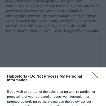
hogy olyan kapcsolatot ápolunk, ami igencsak
különleges. Nagyon szeretem Krisztiánt, mint embert, és
igazi társnak tartom őt. Mindenben segítjük és
támogatjuk egymást. Így a kapcsolatunkat egy nagyon
szoros kötelek tartja össze, ami, remélem, sokáig tart ki
az életünk során. Ő az egyik legjobb barátom, aki
mindenben mellettem van” – írta a bejegyzésében Janka.
Habostorta -
Do Not Process My Personal
Information
If you wish to opt-out of the sale, sharing to third parties, or
processing of your personal or sensitive information for
targeted advertising by us, please use the below opt-out