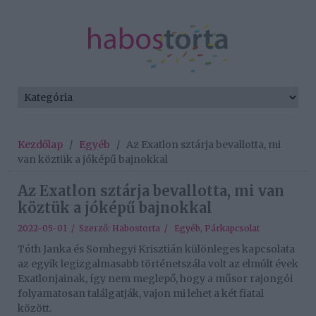
Kezdőlap
/
Egyéb
/
Az Exatlon sztárja bevallotta, mi
van köztük a jóképű bajnokkal
Az Exatlon sztárja bevallotta, mi van
köztük a jóképű bajnokkal
2022-05-01 / Szerző:
Habostorta
/
Egyéb
,
Párkapcsolat
Tóth Janka és Somhegyi Krisztián különleges kapcsolata
az egyik legizgalmasabb történetszála volt az elmúlt évek
Exatlonjainak, így nem meglepő, hogy a műsor rajongói
folyamatosan találgatják, vajon mi lehet a két fiatal
között.