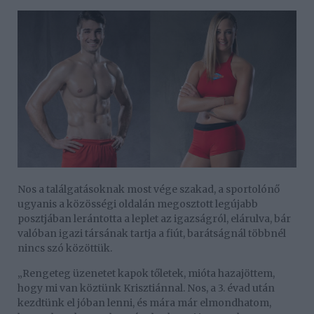
Nos a találgatásoknak most vége szakad, a sportolónő
ugyanis a közösségi oldalán megosztott legújabb
posztjában lerántotta a leplet az igazságról, elárulva, bár
valóban igazi társának tartja a fiút, barátságnál többnél
nincs szó közöttük.
„Rengeteg üzenetet kapok tőletek, mióta hazajöttem,
hogy mi van köztünk Krisztiánnal. Nos, a 3. évad után
kezdtünk el jóban lenni, és mára már elmondhatom,