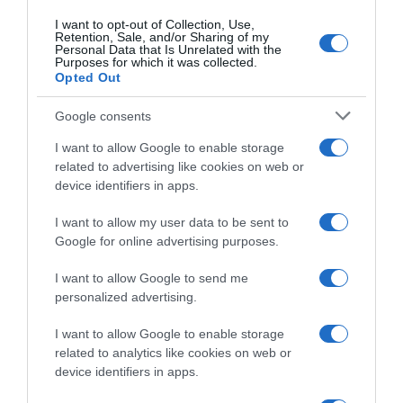
Címkék:
barátság
,
vallomás
,
Exatlon
,
Somhegyi
I want to opt-out of Collection, Use,
Krisztián
,
Tóth Janka
Retention, Sale, and/or Sharing of my
Personal Data that Is Unrelated with the
Purposes for which it was collected.
Korábbi bejegyzések
Következő bejegyzés
Opted Out
Google consents
HASONLÓ BEJEGYZÉSEK
I want to allow Google to enable storage
related to advertising like cookies on web or
device identifiers in apps.
I want to allow my user data to be sent to
Google for online advertising purposes.
I want to allow Google to send me
personalized advertising.
I want to allow Google to enable storage
related to analytics like cookies on web or
device identifiers in apps.
2026-08-06.