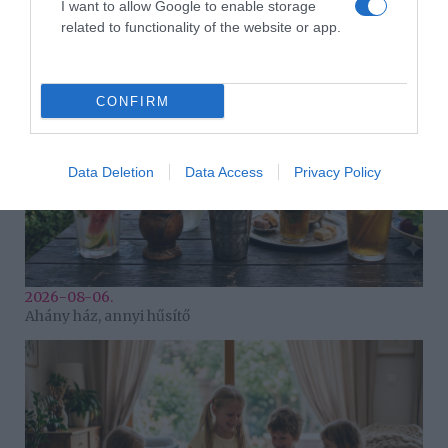
I want to allow Google to enable storage
3 ok, amiért egy idősebb nő fiatalabb férfit választ
related to functionality of the website or app.
CONFIRM
Data Deletion
Data Access
Privacy Policy
2026-08-06.
Ahány ház, annyi hűsítő