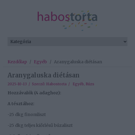
Kezdőlap
/
Egyéb
/
Aranygaluska diétásan
Aranygaluska diétásan
2025-10-13 / Szerző:
Habostorta
/
Egyéb
,
Rúzs
Hozzávalók (4 adaghoz):
A tésztához:
-25 dkg finomliszt
-25 dkg teljes kiőrlésű búzaliszt