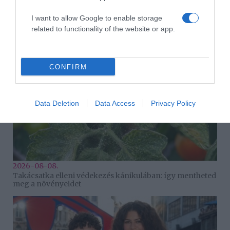
2026-08-08.
I want to allow Google to enable storage
Csökkenti a vérnyomást, és védi a szívet
related to functionality of the website or app.
CONFIRM
Data Deletion
Data Access
Privacy Policy
2026-08-08.
Takácsatka elleni védekezés kánikulában: így mentheted
meg a növényeidet