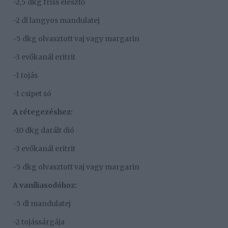
-2,5 dkg friss élesztő
-2 dl langyos mandulatej
-5 dkg olvasztott vaj vagy margarin
-3 evőkanál eritrit
-1 tojás
-1 csipet só
A rétegezéshez:
-10 dkg darált dió
-3 evőkanál eritrit
-5 dkg olvasztott vaj vagy margarin
A vaníliasodóhoz:
-5 dl mandulatej
-2 tojássárgája