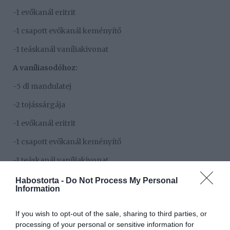
-1 evőkanál eritrit
-1 csapott evőkanál keményítő
-1 teáskanál vaníliakivonat
A vaníliasodóhoz:
-5 dl mandulatej
-2 tojássárgája
-1 evőkanál eritrit
-1 csapott evőkanál keményítő
-1 teáskanál vaníliakivonat
Elkészítés:
Habostorta -
Do Not Process My Personal
Information
A langyos mandulatejet elkeverjük az eritrittel, majd
belemorzsoljuk az élesztőt és felfuttatjuk. Egy tálban
If you wish to opt-out of the sale, sharing to third parties, or
összekeverjük a kétféle lisztet, a sót, hozzáadjuk a
processing of your personal or sensitive information for
felfuttatott élesztőt, a tojást és az olvasztott vajat, majd