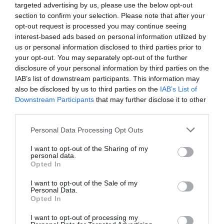
targeted advertising by us, please use the below opt-out
rugalmas tésztát dagasztunk. Letakarva kb. 90 percig
section to confirm your selection. Please note that after your
kelesztjük.
opt-out request is processed you may continue seeing
interest-based ads based on personal information utilized by
A megkelt tésztát lisztezett felületen kb. 1 cm vastagra
us or personal information disclosed to third parties prior to
nyújtjuk, pogácsaszaggatóval kis korongokat szúrunk
your opt-out. You may separately opt-out of the further
ki. Mindet megforgatjuk olvasztott vajban, majd eritrittel
disclosure of your personal information by third parties on the
kevert darált dióba hempergetjük, és kivajazott
IAB’s list of downstream participants. This information may
kuglófformába rétegezzük. Újra 60 percig pihentetjük.
also be disclosed by us to third parties on the
IAB’s List of
180 °C-ra előmelegített sütőben kb. 30–35 perc alatt
Downstream Participants
that may further disclose it to other
aranybarnára sütjük. Közben elkészítjük a vaníliasodót: a
third parties.
mandulatej kivételével minden hozzávalót simára
Please note that this website/app uses one or more Google
keverünk, majd folyamatos keverés mellett felöntjük a
Personal Data Processing Opt Outs
services and may gather and store information including but
meleg mandulatejjel, és sűrűre főzzük.
not limited to your visit or usage behaviour. You may click to
I want to opt-out of the Sharing of my
personal data.
Tipp:
grant or deny consent to Google and its third-party tags to
Opted In
use your data for below specified purposes in below Google
Az aranygaluska másnap is puha marad, ha lefedve
consent section.
I want to opt-out of the Sale of my
tároljuk. Ha extra ünnepivé szeretnéd, tálaláskor szórd
Personal Data.
meg pirított dióval vagy reszelt narancshéjjal!
Opted In
I want to opt-out of processing my