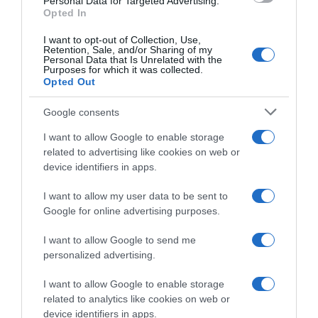
Personal Data for Targeted Advertising.
Megosztás:
Facebook
Twitter
Pinterest
Opted In
I want to opt-out of Collection, Use,
Címkék:
édesség
,
recept
,
aranygaluska
,
diétás
Retention, Sale, and/or Sharing of my
Personal Data that Is Unrelated with the
Purposes for which it was collected.
Korábbi bejegyzések
Következő bejegyzés
Opted Out
Google consents
HASONLÓ BEJEGYZÉSEK
I want to allow Google to enable storage
related to advertising like cookies on web or
device identifiers in apps.
I want to allow my user data to be sent to
Google for online advertising purposes.
I want to allow Google to send me
personalized advertising.
I want to allow Google to enable storage
related to analytics like cookies on web or
device identifiers in apps.