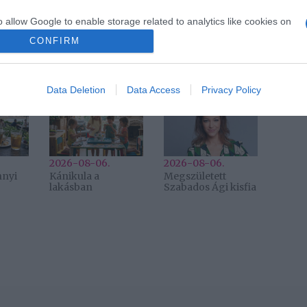
o allow Google to enable storage related to analytics like cookies on
Következő bejegyzés
evice identifiers in apps.
CONFIRM
o allow Google to enable storage related to functionality of the website
Data Deletion
Data Access
Privacy Policy
2026-08-06.
2026-08-06.
nnyi
Kánikula a
Megszületett
lakásban
Szabados Ági kisfia