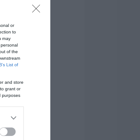
sonal or
ection to
ou may
 personal
out of the
 downstream
B’s List of
er and store
to grant or
ed purposes