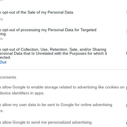
hogy megtudjuk, mire is készül pontosan.
o opt-out of the Sale of my Personal Data.
st nyáron egy színpadon legyünk! – hangzott az egyik
elyben Andrei Mangra nemrég dolgozott. Ugyan a
In
 the night away nevű show-társulat leigazolt tagjai
to opt-out of processing my Personal Data for Targeted
mment, mégpedig a társulat alapítója, Jasmine Takács
ing.
nagy rajongói Mangrának. A koreográfus március
In
ntött Andrei Mangrát a születésnapján, ezekkel a
o opt-out of Collection, Use, Retention, Sale, and/or Sharing
ersonal Data that Is Unrelated with the Purposes for which it
lected.
cos, akivel valaha találkoztam, a precizitásod, a
Out
 Egy vezető vagy, egy hihetetlen ember, tanár, a shohim
tál. Minden szobát beragyogsz, ahová belépsz az
dicsérte Jasmine Takács a TV2 sztárját, majd
consents
olgoznak majd.
o allow Google to enable storage related to advertising like cookies on
ássam ragyogni a színpadon Stockholmban!”
evice identifiers in apps.
o allow my user data to be sent to Google for online advertising
Pinterest
s.
to allow Google to send me personalized advertising.
ápia
,
André Mangra