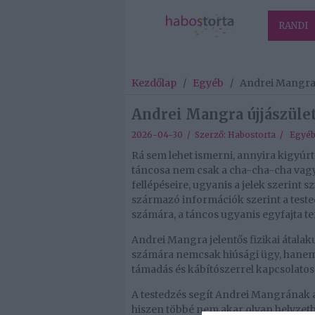
RANDI
Kezdőlap
/
Egyéb
/
Andrei Mangra 
Andrei Mangra újjászüle
2026-04-30 / Szerző:
Habostorta
/
Egyé
Rá sem lehet ismerni, annyira kigyúr
táncosa nem csak a cha-cha-cha vagy 
fellépéseire, ugyanis a jelek szerint 
származó információk szerint a tested
számára, a táncos ugyanis egyfajta te
Andrei Mangra jelentős fizikai átalak
számára nemcsak hiúsági ügy, hanem l
támadás és kábítószerrel kapcsolatos ü
A testedzés segít Andrei Mangrának a
hiszen többé nem akar olyan helyzet