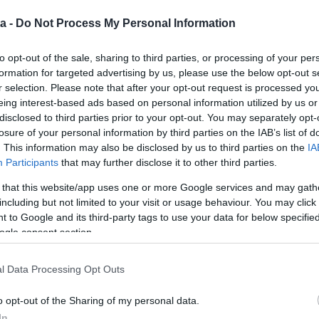
a -
Do Not Process My Personal Information
sz élete megváltozott, amikor két férfi rátört az V.
k őt. Az ügyben azóta az ügyészség zsarolás,
to opt-out of the sale, sharing to third parties, or processing of your per
 emelt vádat, de annak ellenére, hogy Andrei Mangra
formation for targeted advertising by us, please use the below opt-out s
s kábítószerrel kapcsolatos bűncselekménnyel is
r selection. Please note that after your opt-out request is processed y
 vádlottak padjára. Az ügyészség korábbi
eing interest-based ads based on personal information utilized by us or
ljárást egy évre felfüggesztették, amelynek feltétele,
disclosed to third parties prior to your opt-out. You may separately opt-
ig tartó, a kábítószer-használatot megszüntető
losure of your personal information by third parties on the IAB’s list of
. This information may also be disclosed by us to third parties on the
IA
Participants
that may further disclose it to other third parties.
rás – a lakásába való bejutástól és a bántalmazástól
resztette, és tényleg adott neki egy hatalmas lökést
 that this website/app uses one or more Google services and may gath
magát. De nem csak amiatt edz ennyire keményen,
including but not limited to your visit or usage behaviour. You may click 
 soha többé nem akar annyira tehetetlen lenni, mint
 to Google and its third-party tags to use your data for below specifi
törtek – árulta el Andrei Mangra egyik ismerőse, aki
ogle consent section.
szerű a balhé utáni első időszak, ám azóta szépen,
e készen várja az újabb lehetőségeket. Ezt a legutóbbi
l Data Processing Opt Outs
ítette.
sekre” – írta néhány nappal ezelőtt az új, kigyúrt
o opt-out of the Sharing of my personal data.
mellé az Instagram-oldalán, ahol nem is kellett sokat
In