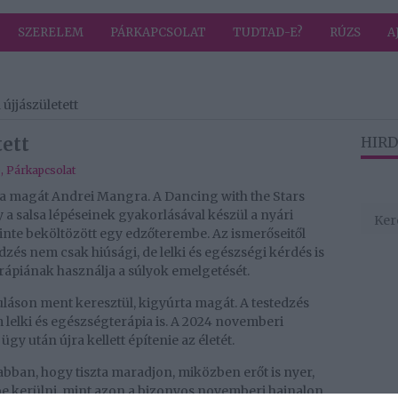
SZERELEM
PÁRKAPCSOLAT
TUDTAD-E?
RÚZS
A
újjászületett
tett
HIRD
b
,
Párkapcsolat
ta magát Andrei Mangra. A Dancing with the Stars
a salsa lépéseinek gyakorlásával készül a nyári
szinte beköltözött egy edzőterembe. Az ismerőseitől
zés nem csak hiúsági, de lelki és egészségi kérdés is
rápiának használja a súlyok emelgetését.
uláson ment keresztül, kigyúrta magát. A testedzés
elki és egészségterápia is. A 2024 novemberi
gy után újra kellett építenie az életét.
bban, hogy tiszta maradjon, miközben erőt is nyer,
be kerülni, mint azon a bizonyos novemberi hajnalon