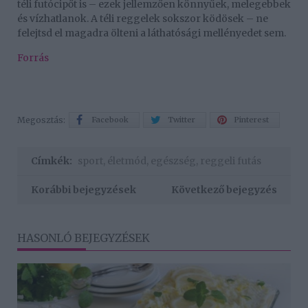
téli futócipőt is – ezek jellemzően könnyűek, melegebbek
és vízhatlanok. A téli reggelek sokszor ködösek – ne
felejtsd el magadra ölteni a láthatósági mellényedet sem.
Forrás
Megosztás:
Facebook
Twitter
Pinterest
Címkék:
sport
,
életmód
,
egészség
,
reggeli futás
Korábbi bejegyzések
Következő bejegyzés
HASONLÓ BEJEGYZÉSEK