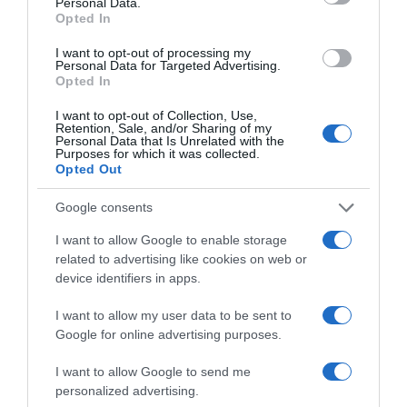
Personal Data.
elismerten jó stresszoldó edzésnek számít.
Opted In
A stresszoldásban egyébként az is segít, hogy kora
I want to opt-out of processing my
reggel, amikor a természet ébredezik, az egész futópálya
Personal Data for Targeted Advertising.
csak a tied – alig találkozol emberekkel, így magadban
Opted In
élvezheted a természet csöndjét, szépségét. Az ilyen
I want to opt-out of Collection, Use,
körülmények pedig valósággal vonzzák a pozitív
Retention, Sale, and/or Sharing of my
gondolatokat.
Personal Data that Is Unrelated with the
Purposes for which it was collected.
Opted Out
Reggeli futás kezdőknek – hogyan hangolódj rá az új
rutinodra?
Google consents
Ne akard azonnal lefutni a maratont! Mint minden
I want to allow Google to enable storage
edzésformánál, a reggeli futás esetében is fokozatosan
related to advertising like cookies on web or
alakítsd ki a rutinod. Az első néhány napokban tégy nagy
device identifiers in apps.
sétákat, majd kocogj, s aztán fokozatosan kezdj el
rövidebb, majd hosszabb távokat lefutni.
I want to allow my user data to be sent to
A készülődést ne hagyd a reggeli órákra, már este
Google for online advertising purposes.
készítsd elő a ruhádat, cipődet és csekkold az időjárást is.
Ne feledkezz el a bemelegítésről sem! Szánj minimálisan
I want to allow Google to send me
10-15 percet a bemelegítő gyakorlatokra.
personalized advertising.