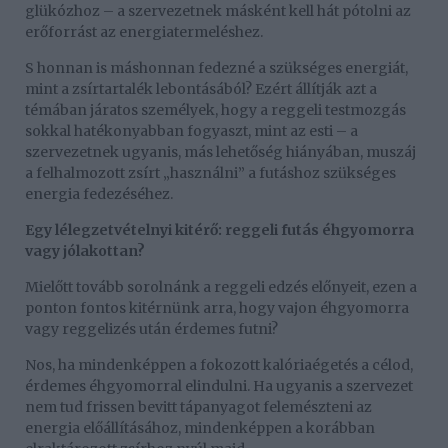
glükózhoz – a szervezetnek másként kell hát pótolni az
erőforrást az energiatermeléshez.
S honnan is máshonnan fedezné a szükséges energiát,
mint a zsírtartalék lebontásából? Ezért állítják azt a
témában járatos személyek, hogy a reggeli testmozgás
sokkal hatékonyabban fogyaszt, mint az esti – a
szervezetnek ugyanis, más lehetőség hiányában, muszáj
a felhalmozott zsírt „használni” a futáshoz szükséges
energia fedezéséhez.
Egy lélegzetvételnyi kitérő: reggeli futás éhgyomorra
vagy jólakottan?
Mielőtt tovább sorolnánk a reggeli edzés előnyeit, ezen a
ponton fontos kitérnünk arra, hogy vajon éhgyomorra
vagy reggelizés után érdemes futni?
Nos, ha mindenképpen a fokozott kalóriaégetés a célod,
érdemes éhgyomorral elindulni. Ha ugyanis a szervezet
nem tud frissen bevitt tápanyagot felemészteni az
energia előállításához, mindenképpen a korábban