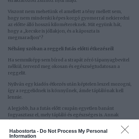
elraktározott zsírhoz nyúl majd.
Viszont nem mehetünk el amellett a tény mellett sem,
hogy nem mindenki képes korgó gyomorral nekieredni
az előtte álló hosszú kilométereknek. Mit együnk hát,
hogy a „kecske is jóllakjon, és a káposzta is
megmaradjon”?
Néhány szóban a reggeli futás előtti étkezésről
Ha semmiképp sem bírod a strapát zéró tápanyagbevitel
nélkül, tervezd meg okosan és egészségtudatosan a
reggelit.
Nyilván egy kiadós étkezés után képtelen leszel mozogni,
így a reggelidnek is könnyűnek, ámde táplálónak kell
lennie.
A legjobb, ha a futás előtt csupán egyetlen banánt
fogyasztasz el, mely tápláló és egészséges is. Annak
érdekében azonban, hogy ne váljon unalmassá a
reggelid, a banánt felválthatod pl. teljes kiőrlésű keksszel
Habostorta -
Do Not Process My Personal
is.
Information