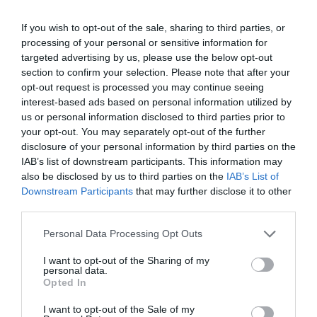
Ha pedig éppen csak harapnál valamit, az egészséges
If you wish to opt-out of the sale, sharing to third parties, or
nasik jó szolgálatot tehetnek. Pár falat energia és
processing of your personal or sensitive information for
indulhat is a menet!
targeted advertising by us, please use the below opt-out
Figyelem! A testedzés után fektess fokozott figyelmet a
section to confirm your selection. Please note that after your
folyadékfogyasztásra! Ha futás után reggeliznél inkább,
opt-out request is processed you may continue seeing
a fehérjékben gazdag ételek közül válogass – ezáltal
interest-based ads based on personal information utilized by
segítheted az izmaid hatékony erősödését. A zabpehely
us or personal information disclosed to third parties prior to
vagy a tojás például tökéletes választásnak számítanak
your opt-out. You may separately opt-out of the further
reggelire.
disclosure of your personal information by third parties on the
IAB’s list of downstream participants. This information may
Miért vagyunk stresszesebbek a reggeli futás előtt?
also be disclosed by us to third parties on the
IAB’s List of
Downstream Participants
that may further disclose it to other
A szervezet stresszhormonja, az úgynevezett kortizol, a
third parties.
reggeli órákban magas értéket ér el a szervezetben. Az
idegrendszerünk automatikusan és óhatatlanul is
Please note that this website/app uses one or more Google
Personal Data Processing Opt Outs
fokozott tápanyagbevitellel kezeli a stresszt, illetve a
services and may gather and store information including but
bevitt tápanyagok elraktározására áll át.
not limited to your visit or usage behaviour. You may click to
I want to opt-out of the Sharing of my
personal data.
grant or deny consent to Google and its third-party tags to
Abban az esetben viszont, ha a stresszt jóadag
Opted In
use your data for below specified purposes in below Google
endorfinnal (erről a fentiekben már írtunk) fejeljük meg,
consent section.
I want to opt-out of the Sale of my
könnyedén kiiktathatjuk ezt a faktort is. A futás pedig