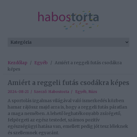
Kezdőlap
/
Egyéb
/
Amiért a reggeli futás csodákra
képes
Amiért a reggeli futás csodákra képes
2024-08-21 / Szerző:
Habostorta
/
Egyéb
,
Rúzs
A sportolás izgalmas világával való ismerkedés közben
hamar rájössz majd arra is, hogy a reggeli futás páratlan
a maga nemében. A lehető leghatékonyabb zsírégető,
felpörgeti az egész testedet, számos pozitív
egészségügyi hatása van, emellett pedig jót tesz léleknek
és szellemnek egyaránt.