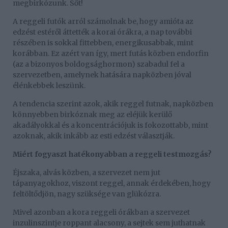
megbirkózunk. Sőt!
A reggeli futók arról számolnak be, hogy amióta az
edzést estéről áttették a korai órákra, a nap további
részében is sokkal fittebben, energikusabbak, mint
korábban. Ez azért van így, mert futás közben endorfin
(az a bizonyos boldogsághormon) szabadul fel a
szervezetben, amelynek hatására napközben jóval
élénkebbek leszünk.
A tendencia szerint azok, akik reggel futnak, napközben
könnyebben birkóznak meg az eléjük kerülő
akadályokkal és a koncentrációjuk is fokozottabb, mint
azoknak, akik inkább az esti edzést választják.
Miért fogyaszt hatékonyabban a reggeli testmozgás?
Éjszaka, alvás közben, a szervezet nem jut
tápanyagokhoz, viszont reggel, annak érdekében, hogy
feltöltődjön, nagy szüksége van glükózra.
Mivel azonban a kora reggeli órákban a szervezet
inzulinszintje roppant alacsony, a sejtek sem juthatnak