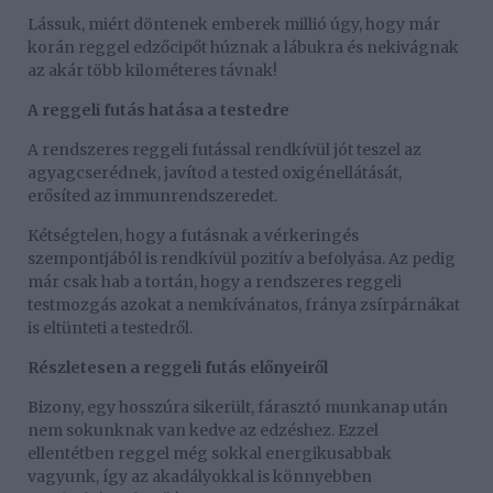
Lássuk, miért döntenek emberek millió úgy, hogy már
korán reggel edzőcipőt húznak a lábukra és nekivágnak
az akár több kilométeres távnak!
A reggeli futás hatása a testedre
A rendszeres reggeli futással rendkívül jót teszel az
agyagcserédnek, javítod a tested oxigénellátását,
erősíted az immunrendszeredet.
Kétségtelen, hogy a futásnak a vérkeringés
szempontjából is rendkívül pozitív a befolyása. Az pedig
már csak hab a tortán, hogy a rendszeres reggeli
testmozgás azokat a nemkívánatos, fránya zsírpárnákat
is eltünteti a testedről.
Részletesen a reggeli futás előnyeiről
Bizony, egy hosszúra sikerült, fárasztó munkanap után
nem sokunknak van kedve az edzéshez. Ezzel
ellentétben reggel még sokkal energikusabbak
vagyunk, így az akadályokkal is könnyebben