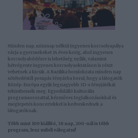
Minden nap, szünnap nélkül ingyenes korcsolyapálya
várja a gyermekeket 14 éves korig, ahol ingyenes
korcsolyabérlésre is lehetőség nyílik, valamint
hétvégente ingyenes korcsolyaoktatáson is részt
vehetnek a kicsik. A Bazilika homlokzata minden nap
sötétedéstől pompás fényárba borul, hogy a látogatók
Közép-Európa egyik legnagyobb 3D-s fényjátékát
tekinthessék meg. Egyedülálló kulturális
programsorozattal, kézműves foglalkozásokkal és
meglepetés koncertekkel is kedveskednek a
látogatóknak.
Több mint 100 kiállító, 38 nap, 200-nál is több
program, lesz miből válogatni!