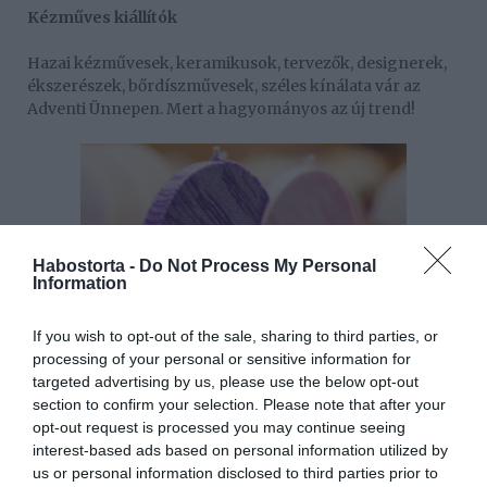
Kézműves kiállítók
Hazai kézművesek, keramikusok, tervezők, designerek,
ékszerészek, bőrdíszművesek, széles kínálata vár az
Adventi Ünnepen. Mert a hagyományos az új trend!
Habostorta -
Do Not Process My Personal
Information
If you wish to opt-out of the sale, sharing to third parties, or
processing of your personal or sensitive information for
targeted advertising by us, please use the below opt-out
section to confirm your selection. Please note that after your
opt-out request is processed you may continue seeing
Gasztronómia
interest-based ads based on personal information utilized by
us or personal information disclosed to third parties prior to
Street food utcával készülünk, amellyel beutazhatod a