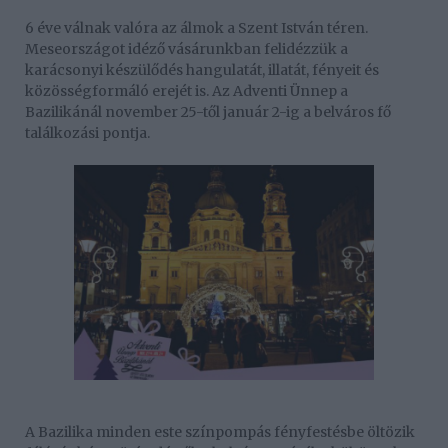
6 éve válnak valóra az álmok a Szent István téren.
Meseországot idéző vásárunkban felidézzük a
karácsonyi készülődés hangulatát, illatát, fényeit és
közösségformáló erejét is. Az Adventi Ünnep a
Bazilikánál november 25-től január 2-ig a belváros fő
találkozási pontja.
A Bazilika minden este színpompás fényfestésbe öltözik