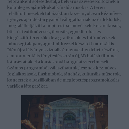
félóránként sötétedéstől, a belváros szívébe költöznek a
különleges ajándékokat kínáló árusok is. A téren
felállított mesebeli faházakban közel nyolcvan kézműves
igényes ajándéktárgyaiból válogathatnak az érdeklődők,
megtalálhatják itt a népi- és iparművészek, keramikusok,
bőr- és textilművesek, ötvösök, egyedi ruha- és
kiegészítő-tervezők, de a grafikusok és fotóművészek
minőségi alapanyagokból, kézzel készített munkáit is.
Idén újra látványos vizuális élményekben lehet részünk,
a monumentális fényfestés során új, 3D hatású filmmel
kápráztatják el a karácsonyi hangulat szerelmeseit.
Számos programból választhatunk, lesznek kézműves
foglalkozások, flashmobok, táncház, kulturális műsorok,
koncertek a Bazilikában de meglepetésprogramokkal is
várják a látogatókat.