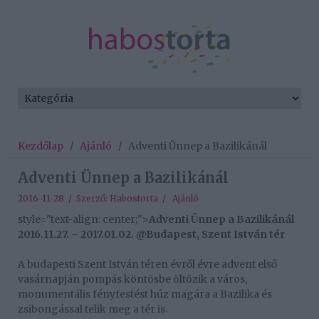
Kezdőlap
/
Ajánló
/
Adventi Ünnep a Bazilikánál
Adventi Ünnep a Bazilikánál
2016-11-28 / Szerző:
Habostorta
/
Ajánló
style="text-align: center;">
Adventi Ünnep a Bazilikánál
2016.11.27. – 2017.01.02. @Budapest, Szent István tér
A budapesti Szent István téren évről évre advent első
vasárnapján pompás köntösbe öltözik a város,
monumentális fényfestést húz magára a Bazilika és
zsibongással telik meg a tér is.