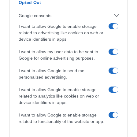
Opted Out
óvjuk a környezetünket, és elkötelezett a
fenntarthatóság mellett. Ezért a gasztro kiállítók csakis
Google consents
kizárólag 24 óra alatt lebomló termékekben tálalják az
ételeket.
I want to allow Google to enable storage
related to advertising like cookies on web or
Számtalan koncerttel vár a Bazilika!
device identifiers in apps.
A fellépők közt találjuk Wolf Katit, a Pénzügyőr Zenekart
I want to allow my user data to be sent to
és a DKN-t. Mindezek mellett több ingyenes koncerttel is
Google for online advertising purposes.
várja az érdeklődőket a Bazilika! A koncertek mellett
minden nap 18:00 órától szent mise várja a híveket és
I want to allow Google to send me
harangozás hallható 17:30, 17:58 és 19:00-kor a Szent
personalized advertising.
István téren.
I want to allow Google to enable storage
Helyszín:
Szent István tér és Zrínyi utca (V. kerület)
related to analytics like cookies on web or
device identifiers in apps.
A vásár és a programok ingyenesen látogathatók.
I want to allow Google to enable storage
related to functionality of the website or app.