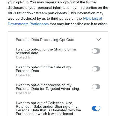
your opt-out. You may separately opt-out of the further
világ legnagyobb gasztroországait. Emellett senki sem
disclosure of your personal information by third parties on the
maradhat ki a gasztrokalandból csak azért, mert glutén-
IAB’s list of downstream participants. This information may
vagy laktózérzékeny, esetleg cukorbeteg! Kiállítóink
also be disclosed by us to third parties on the
IAB’s List of
szinte mindegyikénél megtalálhatóak az ételallergiával
Downstream Participants
that may further disclose it to other
együtt élők számára is fogyasztható finomságok.
third parties.
Please note that this website/app uses one or more Google
Personal Data Processing Opt Outs
services and may gather and store information including but
not limited to your visit or usage behaviour. You may click to
I want to opt-out of the Sharing of my
personal data.
grant or deny consent to Google and its third-party tags to
Opted In
use your data for below specified purposes in below Google
consent section.
I want to opt-out of the Sale of my
Personal Data.
Opted In
I want to opt-out of processing my
Personal Data for Targeted Advertising.
Opted In
Az első ÖKO vásár
I want to opt-out of Collection, Use,
Retention, Sale, and/or Sharing of my
Personal Data that Is Unrelated with the
Az Adventi Ünnep a Bazilikánál küldetéstudata, hogy
Purposes for which it was collected.