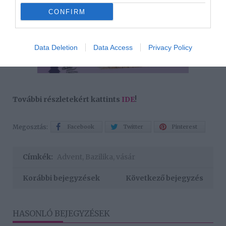
CONFIRM
Data Deletion
Data Access
Privacy Policy
További részletekért kattints
IDE
!
Megosztás:
Facebook
Twitter
Pinterest
Címkék:
Advent
,
Bazilika
,
vásár
Korábbi bejegyzések
Következő bejegyzés
HASONLÓ BEJEGYZÉSEK