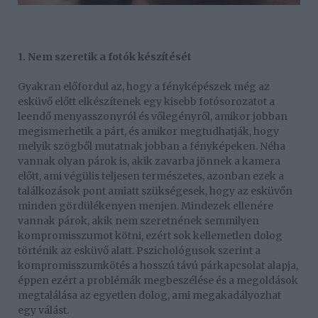
1. Nem szeretik a fotók készítését
Gyakran előfordul az, hogy a fényképészek még az
esküvő előtt elkészítenek egy kisebb fotósorozatot a
leendő menyasszonyról és vőlegényről, amikor jobban
megismerhetik a párt, és amikor megtudhatják, hogy
melyik szögből mutatnak jobban a fényképeken. Néha
vannak olyan párok is, akik zavarba jönnek a kamera
előtt, ami végülis teljesen természetes, azonban ezek a
találkozások pont amiatt szükségesek, hogy az esküvőn
minden gördülékenyen menjen. Mindezek ellenére
vannak párok, akik nem szeretnének semmilyen
kompromisszumot kötni, ezért sok kellemetlen dolog
történik az esküvő alatt. Pszichológusok szerint a
kompromisszumkötés a hosszú távú párkapcsolat alapja,
éppen ezért a problémák megbeszélése és a megoldások
megtalálása az egyetlen dolog, ami megakadályozhat
egy válást.