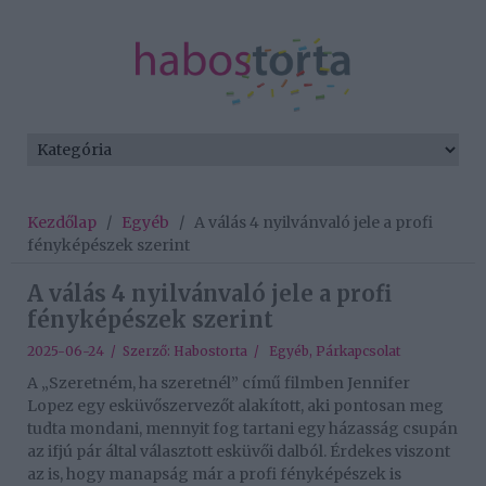
Kezdőlap
/
Egyéb
/
A válás 4 nyilvánvaló jele a profi
fényképészek szerint
A válás 4 nyilvánvaló jele a profi
fényképészek szerint
2025-06-24 / Szerző:
Habostorta
/
Egyéb
,
Párkapcsolat
A „Szeretném, ha szeretnél” című filmben Jennifer
Lopez egy esküvőszervezőt alakított, aki pontosan meg
tudta mondani, mennyit fog tartani egy házasság csupán
az ifjú pár által választott esküvői dalból. Érdekes viszont
az is, hogy manapság már a profi fényképészek is