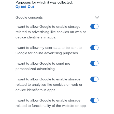
Purposes for which it was collected.
az, amikor a menyasszony túlságosan rástresszel arra,
Opted Out
hogy mindent irányítás alatt tartson. Fényképészek
szerint ezek a házasságok csupán 1-3 évet tartanak.
Google consents
Pszichológusok szerint, ha valaki túlságosan tökéletes
esküvőt szeretne, akkor a stresszeléssel nem tesz mást,
I want to allow Google to enable storage
mint a kudarc felé halad. Ilyenkor mindig szem előtt kel
related to advertising like cookies on web or
tartani azt, hogy az esküvő csak egy napot tart és utána
device identifiers in apps.
jön csak az igazi élet.
I want to allow my user data to be sent to
Google for online advertising purposes.
Ez is érdekelhet! -
8 jel, mely előre megjósolja a
házasság végét
I want to allow Google to send me
personalized advertising.
Megosztás:
Facebook
Twitter
Pinterest
I want to allow Google to enable storage
related to analytics like cookies on web or
device identifiers in apps.
Címkék:
párkapcsolat
,
válás
,
jelek
,
fényképész
I want to allow Google to enable storage
Korábbi bejegyzések
Következő bejegyzés
related to functionality of the website or app.