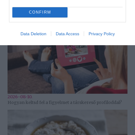
HASONLÓ BEJEGYZÉSEK
CONFIRM
Data Deletion
Data Access
Privacy Policy
2026-08-10.
Hogyan keltsd fel a figyelmet a társkereső profiloddal?