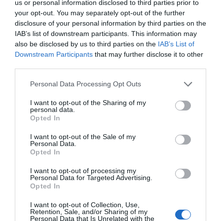
amikor majdnem az összes fotón valamelyikük csak a
us or personal information disclosed to third parties prior to
barátai társaságában van. Profi fotósok szerint, ha ez
your opt-out. You may separately opt-out of the further
történik, akkor ez is aggodalomra adhat okot. Ha az ifjú
disclosure of your personal information by third parties on the
pár mégis az esküvő alatt el szeretne beszélgetni a
IAB’s list of downstream participants. This information may
barátokkal, akkor ezt együtt kellene megtenniük.
also be disclosed by us to third parties on the
IAB’s List of
Pszichológusok szerint a vőlegénynek és
Downstream Participants
that may further disclose it to other
menyasszonynak törekednie kell arra, hogy együtt
third parties.
legyenek jelen az esküvőn, és ehhez be kell tartaniuk pár
Please note that this website/app uses one or more Google
szabályt is, hiszen a későbbi életükben is ez lesz az, ami
Personal Data Processing Opt Outs
services and may gather and store information including but
megerősíti majd a párkapcsolatukat.
not limited to your visit or usage behaviour. You may click to
I want to opt-out of the Sharing of my
personal data.
grant or deny consent to Google and its third-party tags to
4. Esküvő megszállottság
Opted In
use your data for below specified purposes in below Google
consent section.
A menyasszonyok általában nagyon igyekeznek úgy
I want to opt-out of the Sale of my
Personal Data.
megszervezni az esküvőt, hogy minden tökéletesre
Opted In
sikerüljön, és gyakran elfelejtik azt, hogy egyvalaki még
részese lesz ennek a fontos eseménynek. Vannak olyan
I want to opt-out of processing my
menyasszonyok, akik túlságosan el vannak foglalva
Personal Data for Targeted Advertising.
Opted In
azzal, hogy őket fotózzák mindenféle ruhában, a
koszorúslányokkal és barátokkal, és vannak olyan
I want to opt-out of Collection, Use,
esetek, amikor a vőlegény csak félrehúzódva unatkozik,
Retention, Sale, and/or Sharing of my
Personal Data that Is Unrelated with the
miközben mindezt végignézi. Egy másik problémás eset