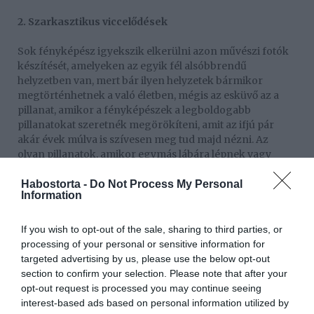
2. Szarkasztikus viccelődések
Sok fényképész igyekszik elkerülni azon művészi fotók
készítését, amelyeken az egyik fél alsóbbrendű
helyzetben van, mert bár ilyen helyzetek bármikor
megtörténhetnek a való életben, mégis az esküvő az a
pillanat, amikor a fényképészek a legboldogabb
pillanatokat szeretnék megörökíteni, amit az ifjú pár
akár évek múlva is szívesen meg tud majd nézni. Az
olyan pillanatok, amikor egymás lábára lépnek vagy
egymást tortával összemaszatolják, olyan szituációk,
melyek bosszút követelnek és soha nem érnek véget. A
Habostorta -
Do Not Process My Personal
Information
kritika és a bosszú keveredése, valamint a folyamatos
ellentmondások mind váláshoz vezetnek.
If you wish to opt-out of the sale, sharing to third parties, or
3. Kevés közös fotó készítése
processing of your personal or sensitive information for
targeted advertising by us, please use the below opt-out
Egyes fényképészeknek sokszor nagyon nehéz elkapni
section to confirm your selection. Please note that after your
olyan pillanatokat, amikor a menyasszony és a vőlegény
opt-out request is processed you may continue seeing
is egy képen szerepel, hiszen vannak olyan esetek is,
interest-based ads based on personal information utilized by