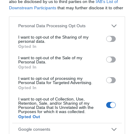
also be disclosed by us to third parties on the
IAB’s List of
A legjobb tányér: Egyesült Királyság
Downstream Participants
that may further disclose it to other
third parties.
A legjobb commis: Svédország
Please note that this website/app uses one or more Google
Personal Data Processing Opt Outs
services and may gather and store information including but
Megosztás:
Facebook
Twitter
Pinterest
not limited to your visit or usage behaviour. You may click to
I want to opt-out of the Sharing of my
personal data.
grant or deny consent to Google and its third-party tags to
Opted In
use your data for below specified purposes in below Google
Címkék:
gasztro
,
Magyarország
,
büszkeség
,
consent section.
I want to opt-out of the Sale of my
Bocuse d'Or
,
magyarok
,
legjobb tál
Personal Data.
Opted In
Korábbi bejegyzések
Következő bejegyzés
I want to opt-out of processing my
Personal Data for Targeted Advertising.
Opted In
HASONLÓ BEJEGYZÉSEK
I want to opt-out of Collection, Use,
Retention, Sale, and/or Sharing of my
Personal Data that Is Unrelated with the
Purposes for which it was collected.
Opted Out
Google consents