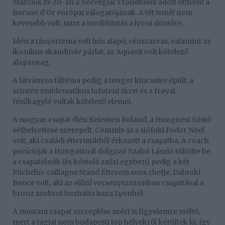
Március 19-20-án a norvégiai Trondheim adott otthont a
Bocuse d’Or európai válogatójának. A tét ismét nem
kevesebb volt, mint a továbbjutás a lyoni döntőre.
Idén a tányértéma volt hús alapú; rénszarvas, valamint az
ikonikus skandináv párlat, az Aquavit volt kötelező
alapanyag.
A látványos táltéma pedig a tenger kincseire épült, a
szintén emblematikus lofoteni skrei és a frøyai
fésűkagyló voltak kötelező elemei.
A magyar csapat élén Kelemen Roland, a Hunguest Sóstó
séfhelyettese szerepelt. Commis-ja a siófoki Fodor Noel
volt, aki családi éttermükből érkezett a csapatba. A coach
pozícióját a Hungastnál dolgozó Szabó László töltötte be,
a csapatelnök (és kóstoló zsűri egyben) pedig a két
Michelin-csillagos Stand Étterem sous chefje, Dalnoki
Bence volt, aki az előző versenyszezonban csapatával a
bronz szobrot hozhatta haza Lyonból.
A mostani csapat szereplése azért is figyelemre méltó,
mert a tagjai nem budapesti top helyekről kerültek ki, így