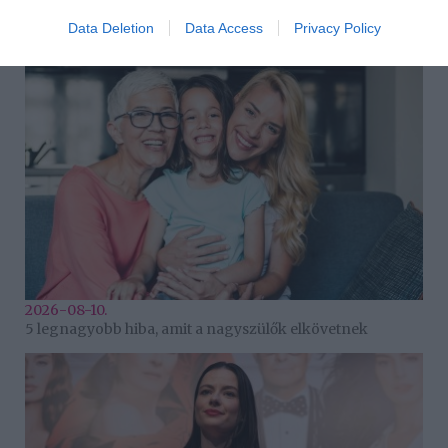
2026-08-10.
Így készíts bélbarát, szuperlaktató reggelit
Data Deletion
Data Access
Privacy Policy
2026-08-10.
5 legnagyobb hiba, amit a nagyszülők elkövetnek