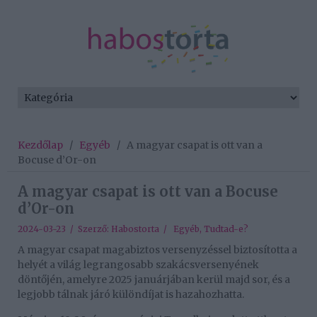
Kezdőlap
/
Egyéb
/
A magyar csapat is ott van a
Bocuse d’Or-on
A magyar csapat is ott van a Bocuse
d’Or-on
2024-03-23 / Szerző:
Habostorta
/
Egyéb
,
Tudtad-e?
A magyar csapat magabiztos versenyzéssel biztosította a
helyét a világ legrangosabb szakácsversenyének
döntőjén, amelyre 2025 januárjában kerül majd sor, és a
legjobb tálnak járó különdíjat is hazahozhatta.