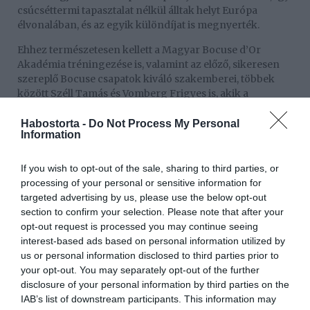
csúcséttermi tapasztalat nélkül álltak helyt Európa
élvonalában, és az egyik különdíjat is megnyerték.
Ehhez természetesen kellett a Magyar Bocuse d’Or
Akadémia tréningezése is, valamint az előző, sikeresen
szereplő Bocuse csapatok kiváló szakemberei, többek
között Széll Tamás és Vomberg Frigyes is, akik a
háttérből vettek részt a csapat felkészítésében.
Habostorta -
Do Not Process My Personal
A magyar csapat magabiztosan versenyzett, példa
Information
értékűen vette azokat az akadályokat, amelyekkel a
Bocuse d’Or versenyzés jár.
If you wish to opt-out of the sale, sharing to third parties, or
processing of your personal or sensitive information for
A Bocuse d’Or európai döntőjén ismét taroltak a
targeted advertising by us, please use the below opt-out
skandináv országok. Íme a helyezések:
section to confirm your selection. Please note that after your
1. helyezett: Dánia
opt-out request is processed you may continue seeing
interest-based ads based on personal information utilized by
2. helyezett: Svédország
us or personal information disclosed to third parties prior to
your opt-out. You may separately opt-out of the further
3. helyezett: Norvégia
disclosure of your personal information by third parties on the
IAB’s list of downstream participants. This information may
A legjobb tál: Magyarország