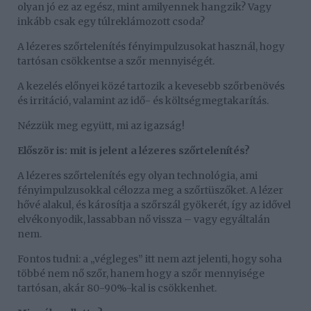
olyan jó ez az egész, mint amilyennek hangzik? Vagy
inkább csak egy túlreklámozott csoda?
A lézeres szőrtelenítés fényimpulzusokat használ, hogy
tartósan csökkentse a szőr mennyiségét.
A kezelés előnyei közé tartozik a kevesebb szőrbenövés
és irritáció, valamint az idő- és költségmegtakarítás.
Nézzük meg együtt, mi az igazság!
Először is: mit is jelent a lézeres szőrtelenítés?
A lézeres szőrtelenítés egy olyan technológia, ami
fényimpulzusokkal célozza meg a szőrtüszőket. A lézer
hővé alakul, és károsítja a szőrszál gyökerét, így az idővel
elvékonyodik, lassabban nő vissza – vagy egyáltalán
nem.
Fontos tudni: a „végleges” itt nem azt jelenti, hogy soha
többé nem nő szőr, hanem hogy a szőr mennyisége
tartósan, akár 80-90%-kal is csökkenhet.