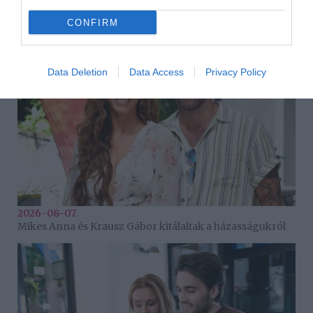
HASONLÓ BEJEGYZÉSEK
CONFIRM
Data Deletion
Data Access
Privacy Policy
2026-08-07.
Mikes Anna és Krausz Gábor kitálaltak a házasságukról