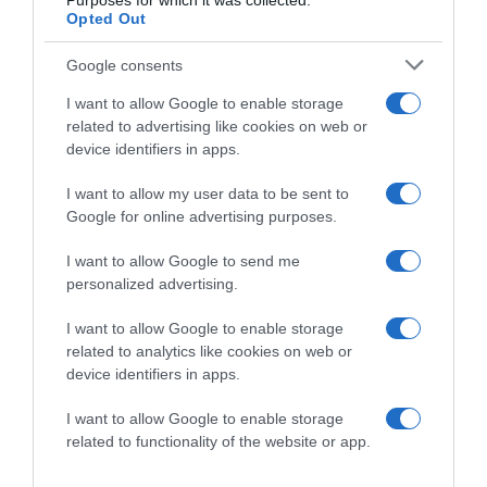
Purposes for which it was collected.
-nincs bőrproblémád, és tudod vállalni a
Opted Out
kezeléssorozatot.
Google consents
Nem biztos, hogy neked való, ha:
I want to allow Google to enable storage
-világos vagy szőke a szőröd,
related to advertising like cookies on web or
device identifiers in apps.
-nem tudsz rendszeresen visszajárni,
-érzékeny a bőröd, vagy hajlamos vagy pigmentfoltokra,
I want to allow my user data to be sent to
Google for online advertising purposes.
-gyors eredményt vársz pár alkalom után.
I want to allow Google to send me
personalized advertising.
Megosztás:
Facebook
Twitter
Pinterest
I want to allow Google to enable storage
related to analytics like cookies on web or
Címkék:
előnyök
,
hátrányok
,
kezelés
,
láb
,
lézeres
device identifiers in apps.
szőrtelenítés
,
szőr
I want to allow Google to enable storage
Korábbi bejegyzések
Következő bejegyzés
related to functionality of the website or app.