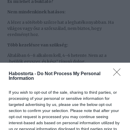
És mi lehet a buktató?
Nem mindenkinek hatásos:
A lézer a sötétebb szőrre hat a leghatékonyabban. Ha
világos vagy ősz a szőrszálad, nem biztos, hogy
eredményt hoz.
Több kezelésre van szükség:
Általában 6–8 alkalom kell, 4–6 hetente. Nem az a
„beülök egyszer, és kész” típusú dolog.
Kellemetlen lehet:
Habostorta -
Do Not Process My Personal
Information
Nem fáj, de lehet, hogy csíp, melegít, főleg az
érzékenyebb területeken. Bár sok modern gép már
If you wish to opt-out of the sale, sharing to third parties, or
hűtéssel csillapítja.
processing of your personal or sensitive information for
targeted advertising by us, please use the below opt-out
Bőrproblémák esetén nem ajánlott:
section to confirm your selection. Please note that after your
Ha például pikkelysömöröd, ekcémád van az adott
opt-out request is processed you may continue seeing
területen, vagy sok az anyajegy, érdemes előtte
interest-based ads based on personal information utilized by
bőrgyógyászhoz fordulni.
us or personal information disclosed to third parties prior to