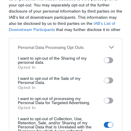
your opt-out. You may separately opt-out of the further
Nem 100%-ban végleges:
disclosure of your personal information by third parties on the
IAB’s list of downstream participants. This information may
Hormonális változások (pl. terhesség, menopauza)
also be disclosed by us to third parties on the
IAB’s List of
hatására a szőr visszanőhet, vagy új szőrszálak
Downstream Participants
that may further disclose it to other
jelenhetnek meg.
third parties.
Otthon vagy szalonban?
Please note that this website/app uses one or more Google
Personal Data Processing Opt Outs
Már otthoni gépeket is lehet kapni, de ezek gyengébb
services and may gather and store information including but
teljesítményűek, mint a szalonos változatok. Jó
not limited to your visit or usage behaviour. You may click to
I want to opt-out of the Sharing of my
personal data.
kiegészítés lehet fenntartó kezelésre, de ha komoly
grant or deny consent to Google and its third-party tags to
Opted In
eredményt szeretnél, érdemes szakemberhez fordulni.
use your data for below specified purposes in below Google
consent section.
I want to opt-out of the Sale of my
Akkor megéri belevágni?
Personal Data.
Opted In
Igen, ha:
I want to opt-out of processing my
-sötét, erősebb szőröd van,
Personal Data for Targeted Advertising.
Opted In
-unod a rendszeres szőrtelenítést,
I want to opt-out of Collection, Use,
Retention, Sale, and/or Sharing of my
-hosszú távra tervezel,
Personal Data that Is Unrelated with the