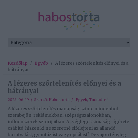
Kezdőlap
/
Egyéb
/
A lézeres szőrtelenítés előnyei és a
hátrányai
A lézeres szőrtelenítés előnyei és a
hátrányai
2025-06-19 / Szerző:
Habostorta
/
Egyéb
,
Tudtad-e?
A lézeres szőrtelenítés manapság szinte mindenhol
szembejön: reklámokban, szépségszalonokban,
influenszerek sztorijaiban. A „végleges simaság” ígérete
csábító, hiszen ki ne szeretné elfelejteni az állandó
borotválást, gyantázást vagy epilálást? De vajon tényleg