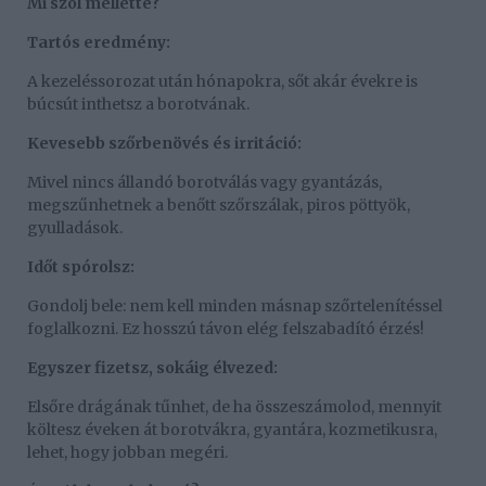
Mi szól mellette?
Tartós eredmény:
A kezeléssorozat után hónapokra, sőt akár évekre is
búcsút inthetsz a borotvának.
Kevesebb szőrbenövés és irritáció:
Mivel nincs állandó borotválás vagy gyantázás,
megszűnhetnek a benőtt szőrszálak, piros pöttyök,
gyulladások.
Időt spórolsz:
Gondolj bele: nem kell minden másnap szőrtelenítéssel
foglalkozni. Ez hosszú távon elég felszabadító érzés!
Egyszer fizetsz, sokáig élvezed:
Elsőre drágának tűnhet, de ha összeszámolod, mennyit
költesz éveken át borotvákra, gyantára, kozmetikusra,
lehet, hogy jobban megéri.