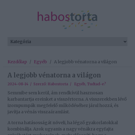
Kezdőlap
/
Egyéb
/
A legjobb vénatorna a világon
A legjobb vénatorna a világon
2024-08-14 / Szerző:
Habostorta
/
Egyéb
,
Tudtad-e?
Semmibe sem kerül, ám rendkívül hasznosan
karbantartja ereinket a visszértorna. A visszerekben lévő
izompumpák megfelelő működéséhez járul hozzá, és
javítja a vénás visszaáramlást.
A torna hatásosságát növeli, ha légző gyakorlatokkal
kombinálja. Azok ugyanis a nagy vénákra egyfajta