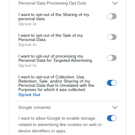
Címkék:
ülőmunka
,
vénatorna
,
lábfej
,
erek
,
Please note that this website/app uses one or more Google
Personal Data Processing Opt Outs
véráram
,
mozgatás
services and may gather and store information including but
not limited to your visit or usage behaviour. You may click to
I want to opt-out of the Sharing of my
personal data.
Korábbi bejegyzések
Következő bejegyzés
grant or deny consent to Google and its third-party tags to
Opted In
use your data for below specified purposes in below Google
consent section.
I want to opt-out of the Sale of my
Personal Data.
HASONLÓ BEJEGYZÉSEK
Opted In
I want to opt-out of processing my
Personal Data for Targeted Advertising.
Opted In
I want to opt-out of Collection, Use,
Retention, Sale, and/or Sharing of my
Personal Data that Is Unrelated with the
Purposes for which it was collected.
Opted Out
Google consents
I want to allow Google to enable storage
related to advertising like cookies on web or
2026-08-08.
device identifiers in apps.