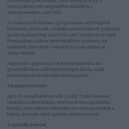
szívóhatást gyakorolnak, mely elősegíti, hogy a
végtagokból a vér megfelelően kiürüljön, s
visszaáramoljon a szív felé.
A vénás tornát érdemes gyógytornász segítségével
betanulni, mert csak a szabályosan kivitelezett gyakorlat
igazán hatásos. Már napi öt-tíz perc vénatorna is segít.
Önmagában a háton fekve biciklizés is hatásos, ha
valakinek nincs ideje a vénatorna gyakorlatsorát
végigcsinálni.
Nagyon jó a jóga is az erek karbantartására: ha
gyertyaállásban a lábfejével integet, köröz, azzal
kifejezetten serkenti a láb vérkeringését.
A kanapés tévézés
apró, de annál hatékonyabb „trükk”. Tedd a kanapé
támlájára a lábszáraidat, mert ezzel olyan pozícióba
kerülsz, mely szintén elősegíti a vér visszaáramlását a
lábból. Hasonló okból ajánlott a lábtartós fotel.
A speciális fekvést