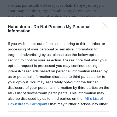
is vénás panaszok esetére javasolják. Lényege, hogy a
lábat magasabban, egy párnán vagy összecsavart
törülközőn kell nyugtatni alvás közben. Ezzel segíti a
vénák munkáját éjszaka.
Habostorta -
Do Not Process My Personal
Information
Óránként álljon fel
ülő munka közben, és mozgassa át lábait kis
If you wish to opt-out of the sale, sharing to third parties, or
sétálgatással, lábemelgetéssel. Megoldás lehet a végtagi
processing of your personal or sensitive information for
keringés gyors felfrissítésére az is, ha húszpercenként
targeted advertising by us, please use the below opt-out
az íróasztal alatt lábfejkörzéseket, lábszárkörzéseket
section to confirm your selection. Please note that after your
végez.
opt-out request is processed you may continue seeing
interest-based ads based on personal information utilized by
A YouTube-on rengeteg vénás tornagyakorlat található.
us or personal information disclosed to third parties prior to
Ha figyelmesen követed és megtanulod azokat a
your opt-out. You may separately opt-out of the further
gyakorlatokat, amelyek a legjobban tetszenek,
disclosure of your personal information by third parties on the
hasznodra fognak válni.
IAB’s list of downstream participants. This information may
also be disclosed by us to third parties on the
IAB’s List of
Megosztás:
Facebook
Twitter
Pinterest
Downstream Participants
that may further disclose it to other
third parties.