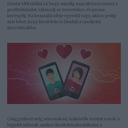
feladat időt találni rá, hogy mindig naprakészen tartsd a
profiloldaladat, válaszolj az üzenetekre, és persze
keresgélj. Ha hosszabb ideje egyedül vagy, akkor pedig
már lehet, hogy kicsit bele is fásultál a randizási
procedúrákba.
Csüggedned még sem szabad, szakértők szerint a nyár a
legjobb időszak, amikor kicsit kiszabadulhatsz a