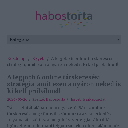
Kezdőlap
/
Egyéb
/
A legjobb 6 online társkeresési
stratégia, amit ezen a nyáron neked is ki kell próbálnod!
A legjobb 6 online társkeresési
stratégia, amit ezen a nyáron neked is
ki kell próbálnod!
2026-05-26 / Szerző:
Habostorta
/
Egyéb
,
Párkapcsolat
Párra lelni általában nem egyszerű. Bár az online
társkeresés megkönnyíti számunkra az ismerkedés
folyamatát, azért ez a megoldás is energia ráfordítást
igényel. A mindennapi felgyorsult életedben talán nehéz