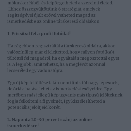
mókuskerékből, és felpörgetheted a szerelmi életed.
Ehhez összegyűjtöttünk 6 stratégiát, amelyek
segítségével újult erővel vetheted magad az
ismerkedésbe az online társkereső oldalakon.
1. Frissítsd fel a profil fotódat!
Ha régebben regisztráltál a társkereső oldalra, akkor
valószínűleg már elfelejtetted, hogy milyen fotó(ka)t
töltöttél fel magadról, ha egyáltalán megosztottál egyet
is. A legjobb, amit tehetsz, ha a meglévőt azonnal
lecseréled egy vadonatújra.
Egy új kép feltöltése talán nem tűnik túl nagy lépésnek,
de óriási hatása lehet az ismerkedési esélyeidre. Egy
merőben más jellegű kép ugyanis más típusú jelölteknek
fogja felkelteni a figyelmét, így kiszélesítheted a
potenciális jelöltjeid körét.
2. Naponta 20-30 percet szánj az online
ismerkedésre!