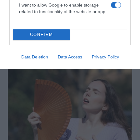
I want to allow Google to enable storage
Címkék:
társkeresés
,
online társkeresés
,
related to functionality of the website or app.
párkapcsolat
,
társkeresési stratégia
Korábbi bejegyzések
Következő bejegyzés
CONFIRM
HASONLÓ BEJEGYZÉSEK
Data Deletion
Data Access
Privacy Policy