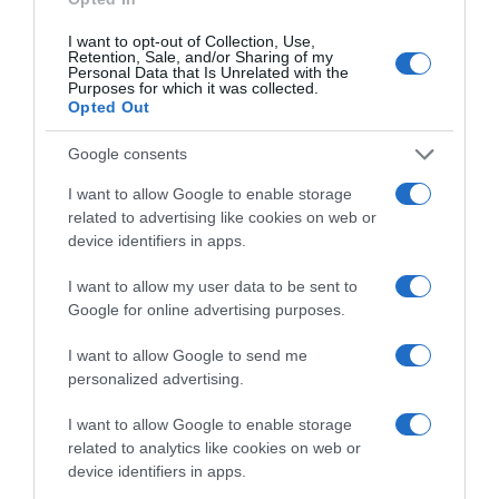
6. Mondj igent a „talán”-okra
I want to opt-out of Collection, Use,
Retention, Sale, and/or Sharing of my
Personal Data that Is Unrelated with the
Amikor párt keresel, az a legfontosabb, ha először
Purposes for which it was collected.
alaposan átgondolod, hogy kit is tudsz elképzelni hosszú
Opted Out
távon az életedben, mit vársz el a jövőbeni párodtól és a
kapcsolatotoktól. Sok boldog pár a bizonyíték arra, hogy
Google consents
egy „talán”-ból szerelem is szövődhet. Ha Neked is van
I want to allow Google to enable storage
néhány olyan jelölted a társkereső oldalon, akikben a
related to advertising like cookies on web or
profiljuk alapján bizonytalan vagy, akkor itt az idő, hogy
device identifiers in apps.
esélyt adj nekik. Senkit nem ismerhetsz meg tökéletesen
pusztán pár fotó, és néhány levél alapján. Légy nyitott, és
I want to allow my user data to be sent to
biztosan érni fog pár kellemes meglepetés.
Google for online advertising purposes.
I want to allow Google to send me
Ez is érdekelhet! -
A modern randizás legfontosabb 10
personalized advertising.
szabálya
I want to allow Google to enable storage
related to analytics like cookies on web or
Megosztás:
Facebook
Twitter
Pinterest
device identifiers in apps.