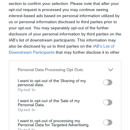
section to confirm your selection. Please note that after your
4. Tarts szünetet!
opt-out request is processed you may continue seeing
interest-based ads based on personal information utilized by
Ha mostanában több kudarc is ért, és esetleg már ott
us or personal information disclosed to third parties prior to
tartasz, hogy végleg törlöd a profilodat, akkor a legjobb,
your opt-out. You may separately opt-out of the further
amit tehetsz, ha tényleg szünetet tartasz. Néhány hétig ne
disclosure of your personal information by third parties on the
lépj fel az oldalra, ne levelezz, ne randizz. Helyette szánj
IAB’s list of downstream participants. This information may
időt önmagad megismerésére. Amikor pedig jobban
also be disclosed by us to third parties on the
IAB’s List of
érzed magad, akkor újult erővel, és más szemléletmóddal
Downstream Participants
that may further disclose it to other
térj vissza az online társkeresés világába.
third parties.
5. Légy spontán!
Please note that this website/app uses one or more Google
Personal Data Processing Opt Outs
services and may gather and store information including but
A mindennapok során a megszokásaink szerint élünk.
not limited to your visit or usage behaviour. You may click to
I want to opt-out of the Sharing of my
Bizonyára Te is mindent előre megtervezel, és talán
personal data.
grant or deny consent to Google and its third-party tags to
Opted In
fogalmad sincs róla, hogy mennyire felszabadult érzés a
use your data for below specified purposes in below Google
spontán viselkedés. Ha valaki randira hív, akár még
consent section.
I want to opt-out of the Sale of my
aznap találkozz vele. Nem baj, ha nem tudsz róla
Personal Data.
mindent, és az is lehet, hogy nem vagy egészen biztos
Opted In
benne, tetszik-e. Légy nyitott, és ha egy találkozásra nem
kell heteket várnod, akkor talán az előítéleteid, és a
I want to opt-out of processing my
Personal Data for Targeted Advertising.
félelmeid sem hatalmasodnak el rajtad.
Opted In