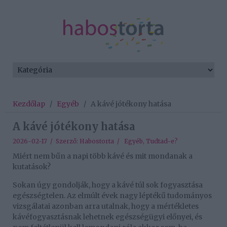
Kezdőlap
/
Egyéb
/
A kávé jótékony hatása
A kávé jótékony hatása
2026-02-17 / Szerző:
Habostorta
/
Egyéb
,
Tudtad-e?
Miért nem bűn a napi több kávé és mit mondanak a
kutatások?
Sokan úgy gondolják, hogy a kávé túl sok fogyasztása
egészségtelen. Az elmúlt évek nagy léptékű tudományos
vizsgálatai azonban arra utalnak, hogy a mértékletes
kávéfogyasztásnak lehetnek egészségügyi előnyei, és