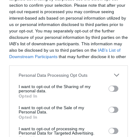
Címkék:
betegségek
,
kávé
,
jótékony hatás
,
section to confirm your selection. Please note that after your
demencia
,
vizsgálat
opt-out request is processed you may continue seeing
interest-based ads based on personal information utilized by
Korábbi bejegyzések
Következő bejegyzés
us or personal information disclosed to third parties prior to
your opt-out. You may separately opt-out of the further
disclosure of your personal information by third parties on the
IAB’s list of downstream participants. This information may
HASONLÓ BEJEGYZÉSEK
also be disclosed by us to third parties on the
IAB’s List of
Downstream Participants
that may further disclose it to other
third parties.
Please note that this website/app uses one or more Google
Personal Data Processing Opt Outs
services and may gather and store information including but
not limited to your visit or usage behaviour. You may click to
I want to opt-out of the Sharing of my
personal data.
grant or deny consent to Google and its third-party tags to
Opted In
use your data for below specified purposes in below Google
consent section.
I want to opt-out of the Sale of my
Personal Data.
Opted In
I want to opt-out of processing my
Personal Data for Targeted Advertising.
2026-08-08.