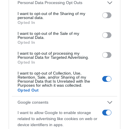
Please note that this website/app uses one or more Google
Personal Data Processing Opt Outs
services and may gather and store information including but
Címkék:
szerelem
,
párkapcsolat
,
Mezei Léda
not limited to your visit or usage behaviour. You may click to
I want to opt-out of the Sharing of my
personal data.
grant or deny consent to Google and its third-party tags to
Opted In
Korábbi bejegyzések
Következő bejegyzés
use your data for below specified purposes in below Google
consent section.
I want to opt-out of the Sale of my
Personal Data.
Opted In
HASONLÓ BEJEGYZÉSEK
I want to opt-out of processing my
Personal Data for Targeted Advertising.
Opted In
I want to opt-out of Collection, Use,
Retention, Sale, and/or Sharing of my
Personal Data that Is Unrelated with the
Purposes for which it was collected.
Opted Out
Google consents
I want to allow Google to enable storage
related to advertising like cookies on web or
device identifiers in apps.
2026-08-07.