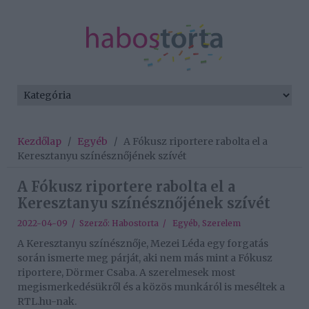
Kezdőlap
/
Egyéb
/
A Fókusz riportere rabolta el a
Keresztanyu színésznőjének szívét
A Fókusz riportere rabolta el a
Keresztanyu színésznőjének szívét
2022-04-09 / Szerző:
Habostorta
/
Egyéb
,
Szerelem
A Keresztanyu színésznője, Mezei Léda egy forgatás
során ismerte meg párját, aki nem más mint a Fókusz
riportere, Dörmer Csaba. A szerelmesek most
megismerkedésükről és a közös munkáról is meséltek a
RTL.hu-nak.