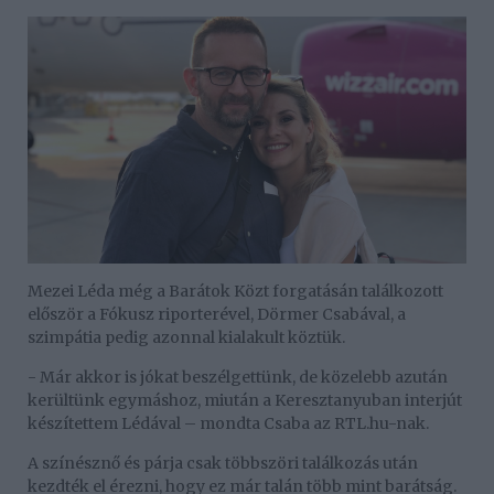
Mezei Léda még a Barátok Közt forgatásán találkozott
először a Fókusz riporterével, Dörmer Csabával, a
szimpátia pedig azonnal kialakult köztük.
- Már akkor is jókat beszélgettünk, de közelebb azután
kerültünk egymáshoz, miután a Keresztanyuban interjút
készítettem Lédával – mondta Csaba az RTL.hu-nak.
A színésznő és párja csak többszöri találkozás után
kezdték el érezni, hogy ez már talán több mint barátság.