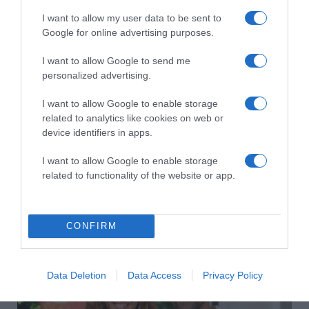
Koltai Róbert életükről mesélt
I want to allow my user data to be sent to
Google for online advertising purposes.
I want to allow Google to send me
personalized advertising.
I want to allow Google to enable storage
related to analytics like cookies on web or
device identifiers in apps.
I want to allow Google to enable storage
related to functionality of the website or app.
2026-08-07.
12 éves lett Ördög Nóra fia
CONFIRM
Data Deletion
Data Access
Privacy Policy