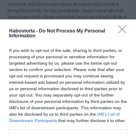
Nem volt első látásra szerelem, de mindvégig izzott a
levegő közöttük, és úgy gondolják, éppen azzal sikerült
megalapozniuk a kapcsolatukat, hogy nem kapkodtak el
semmit.
Habostorta -
Do Not Process My Personal
- Szerintem pont ez a szép benne, hogy már elég jól
Information
ismertük egymást, amikor kialakult a szerelem –
magyarázta Léda, majd hozzátette, hogy nagyon szeret a
If you wish to opt-out of the sale, sharing to third parties, or
szerelmével dolgozni:
processing of your personal or sensitive information for
targeted advertising by us, please use the below opt-out
"Megnyugtató, amikor az az ember készít velem interjút,
section to confirm your selection. Please note that after your
akiben a legjobban megbízom. Sokkal jobban meg tudok
opt-out request is processed you may continue seeing
neki nyílni. És néha még összeszedettebb is vagyok. Igaz,
interest-based ads based on personal information utilized by
egy alkalommal véletlenül pont akkor érkezett meg,
us or personal information disclosed to third parties prior to
amikor egy intim jelenetet vettünk fel, na akkor pár
your opt-out. You may separately opt-out of the further
percig mindketten nagyon zavarban voltunk" – vallotta
disclosure of your personal information by third parties on the
be a színésznő.
IAB’s list of downstream participants. This information may
Forrás: Blikk
also be disclosed by us to third parties on the
IAB’s List of
Downstream Participants
that may further disclose it to other
third parties.
Megosztás:
Facebook
Twitter
Pinterest